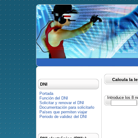
Calcula la l
DNI
Portada
Introduce los 8 
Función del DNI
Solicitar y renovar el DNI
Documentación para solicitarlo
Países que permiten viajar
Periodo de validez del DNI