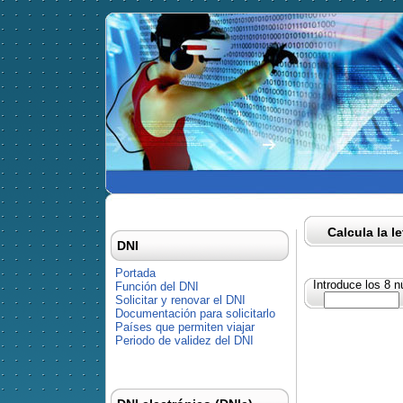
Calcula la l
DNI
Portada
Introduce los 8 
Función del DNI
Solicitar y renovar el DNI
Documentación para solicitarlo
Países que permiten viajar
Periodo de validez del DNI