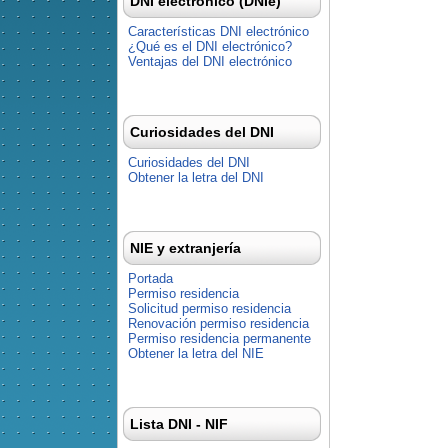
DNI electrónico (DNIe)
Características DNI electrónico
¿Qué es el DNI electrónico?
Ventajas del DNI electrónico
Curiosidades del DNI
Curiosidades del DNI
Obtener la letra del DNI
NIE y extranjería
Portada
Permiso residencia
Solicitud permiso residencia
Renovación permiso residencia
Permiso residencia permanente
Obtener la letra del NIE
Lista DNI - NIF