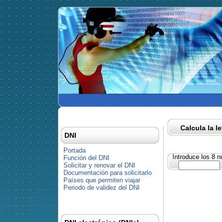
Calcula la l
DNI
Portada
Introduce los 8 
Función del DNI
Solicitar y renovar el DNI
Documentación para solicitarlo
Países que permiten viajar
Periodo de validez del DNI