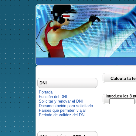
Calcula la l
DNI
Portada
Introduce los 8 
Función del DNI
Solicitar y renovar el DNI
Documentación para solicitarlo
Países que permiten viajar
Periodo de validez del DNI