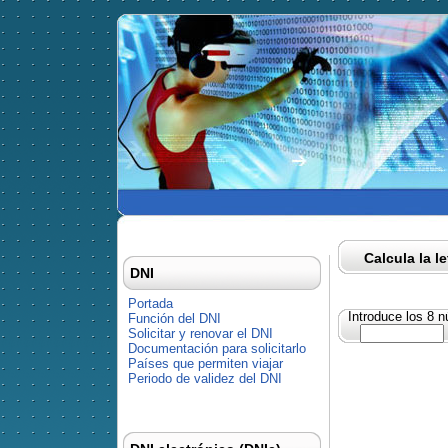
Calcula la l
DNI
Portada
Introduce los 8 
Función del DNI
Solicitar y renovar el DNI
Documentación para solicitarlo
Países que permiten viajar
Periodo de validez del DNI