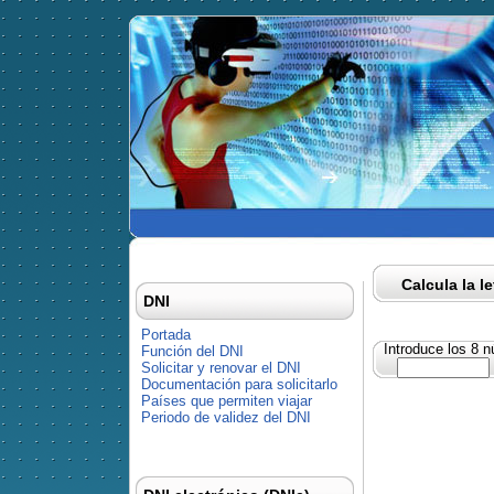
Calcula la l
DNI
Portada
Introduce los 8 
Función del DNI
Solicitar y renovar el DNI
Documentación para solicitarlo
Países que permiten viajar
Periodo de validez del DNI