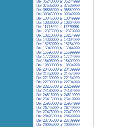
Del 06240000 al 06244999
Del 07535000 al 07539999
Del 08855000 al 08859999
Del 09345000 al 09349999
Del 10045000 al 10049999
Del 10830000 al 10834999
Del 11775000 al 11779999
Del 12375000 al 12379999
Del 13210000 al 13214999
Del 14300000 al 14304999
Del 15250000 al 15254999
Del 16040000 al 16044999
Del 16595000 al 16599999
Del 17720000 al 17724999
Del 18405000 al 18409999
Del 19830000 al 19834999
Del 20435000 al 20439999
Del 21450000 al 21454999
Del 22130000 al 22134999
Del 22700000 al 22704999
Del 23255000 al 23259999
Del 24180000 al 24184999
Del 24815000 al 24819999
Del 25415000 al 25419999
Del 25950000 al 25954999
Del 26745000 al 26749999
Del 27475000 al 27479999
Del 28495000 al 28499999
Del 28785000 al 28789999
Del 29095000 al 29099999