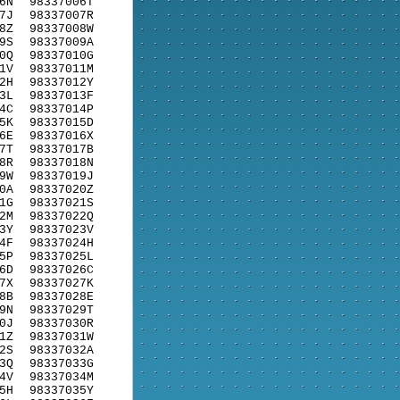
6N
98337006T
7J
98337007R
8Z
98337008W
9S
98337009A
0Q
98337010G
1V
98337011M
2H
98337012Y
3L
98337013F
4C
98337014P
5K
98337015D
6E
98337016X
7T
98337017B
8R
98337018N
9W
98337019J
0A
98337020Z
1G
98337021S
2M
98337022Q
3Y
98337023V
4F
98337024H
5P
98337025L
6D
98337026C
7X
98337027K
8B
98337028E
9N
98337029T
0J
98337030R
1Z
98337031W
2S
98337032A
3Q
98337033G
4V
98337034M
5H
98337035Y