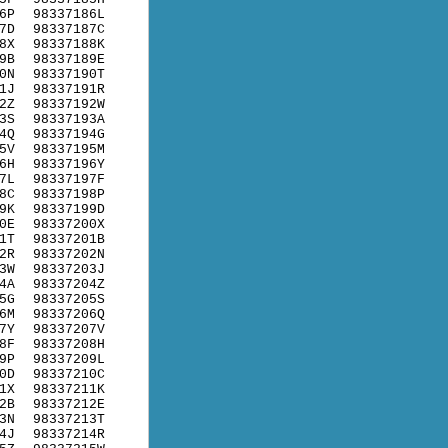
6P
98337186L
7D
98337187C
8X
98337188K
9B
98337189E
0N
98337190T
1J
98337191R
2Z
98337192W
3S
98337193A
4Q
98337194G
5V
98337195M
6H
98337196Y
7L
98337197F
8C
98337198P
9K
98337199D
0E
98337200X
1T
98337201B
2R
98337202N
3W
98337203J
4A
98337204Z
5G
98337205S
6M
98337206Q
7Y
98337207V
8F
98337208H
9P
98337209L
0D
98337210C
1X
98337211K
2B
98337212E
3N
98337213T
4J
98337214R