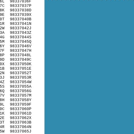
6L
98337036F
7C
98337037P
8K
98337038D
9E
98337039X
0T
98337040B
1R
98337041N
2W
98337042J
3A
98337043Z
4G
98337044S
5M
98337045Q
6Y
98337046V
7F
98337047H
8P
98337048L
9D
98337049C
0X
98337050K
1B
98337051E
2N
98337052T
3J
98337053R
4Z
98337054W
5S
98337055A
6Q
98337056G
7V
98337057M
8H
98337058Y
9L
98337059F
0C
98337060P
1K
98337061D
2E
98337062X
3T
98337063B
4R
98337064N
5W
98337065J