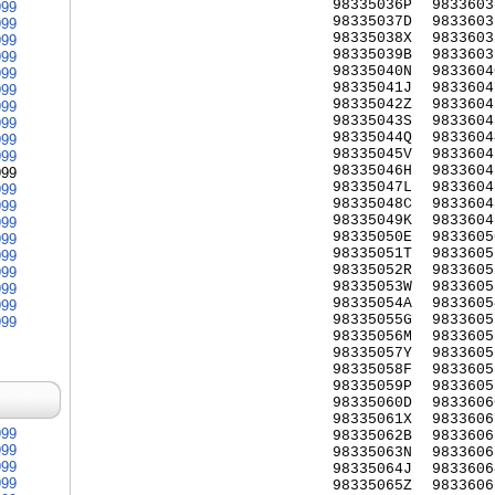
98335036P
9833603
999
98335037D
9833603
999
98335038X
9833603
999
98335039B
9833603
999
98335040N
9833604
999
98335041J
9833604
999
98335042Z
9833604
999
98335043S
9833604
999
98335044Q
9833604
999
98335045V
9833604
999
98335046H
9833604
999
98335047L
9833604
999
98335048C
9833604
999
98335049K
9833604
999
98335050E
9833605
999
98335051T
9833605
999
98335052R
9833605
999
98335053W
9833605
999
98335054A
9833605
999
98335055G
9833605
999
98335056M
9833605
98335057Y
9833605
98335058F
9833605
98335059P
9833605
98335060D
9833606
98335061X
9833606
999
98335062B
9833606
999
98335063N
9833606
999
98335064J
9833606
999
98335065Z
9833606