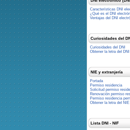
DNI electrónico (DN
Características DNI ele
¿Qué es el DNI electró
Ventajas del DNI electr
Curiosidades del D
Curiosidades del DNI
Obtener la letra del DNI
NIE y extranjería
Portada
Permiso residencia
Solicitud permiso resid
Renovación permiso res
Permiso residencia pe
Obtener la letra del NIE
Lista DNI - NIF