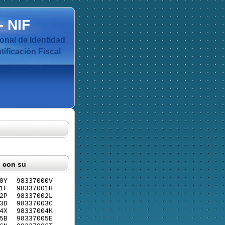
-
NIF
nal de Identidad
ificación Fiscal
F con su
0Y
98337000V
1F
98337001H
2P
98337002L
3D
98337003C
4X
98337004K
5B
98337005E