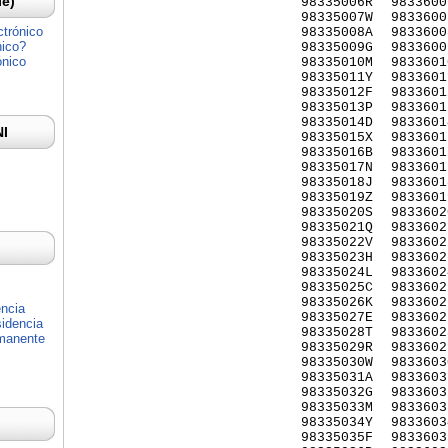
Ie)
98335006R
9833600
98335007W
9833600
ctrónico
98335008A
9833600
nico?
98335009G
9833600
ónico
98335010M
9833601
98335011Y
9833601
98335012F
9833601
98335013P
9833601
98335014D
9833601
NI
98335015X
9833601
98335016B
9833601
98335017N
9833601
98335018J
9833601
98335019Z
9833601
98335020S
9833602
98335021Q
9833602
98335022V
9833602
98335023H
9833602
98335024L
9833602
98335025C
9833602
98335026K
9833602
encia
98335027E
9833602
idencia
98335028T
9833602
rmanente
98335029R
9833602
98335030W
9833603
98335031A
9833603
98335032G
9833603
98335033M
9833603
98335034Y
9833603
98335035F
9833603