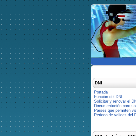
DNI
Portada
Función del DNI
Solicitar y renovar el D
Documentación para soli
Países que permiten via
Periodo de validez del 