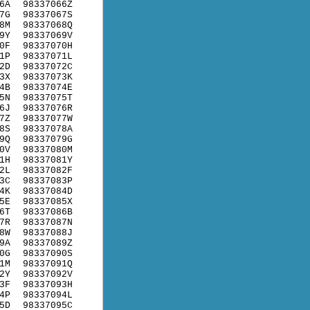
6A
98337066Z
7G
98337067S
8M
98337068Q
9Y
98337069V
0F
98337070H
1P
98337071L
2D
98337072C
3X
98337073K
4B
98337074E
5N
98337075T
6J
98337076R
7Z
98337077W
8S
98337078A
9Q
98337079G
0V
98337080M
1H
98337081Y
2L
98337082F
3C
98337083P
4K
98337084D
5E
98337085X
6T
98337086B
7R
98337087N
8W
98337088J
9A
98337089Z
0G
98337090S
1M
98337091Q
2Y
98337092V
3F
98337093H
4P
98337094L
5D
98337095C