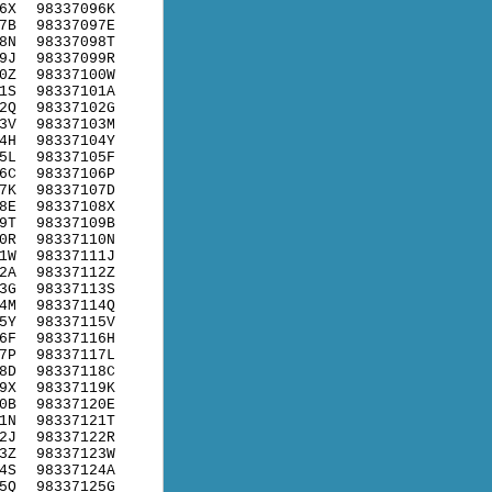
6X
98337096K
7B
98337097E
8N
98337098T
9J
98337099R
0Z
98337100W
1S
98337101A
2Q
98337102G
3V
98337103M
4H
98337104Y
5L
98337105F
6C
98337106P
7K
98337107D
8E
98337108X
9T
98337109B
0R
98337110N
1W
98337111J
2A
98337112Z
3G
98337113S
4M
98337114Q
5Y
98337115V
6F
98337116H
7P
98337117L
8D
98337118C
9X
98337119K
0B
98337120E
1N
98337121T
2J
98337122R
3Z
98337123W
4S
98337124A
5Q
98337125G