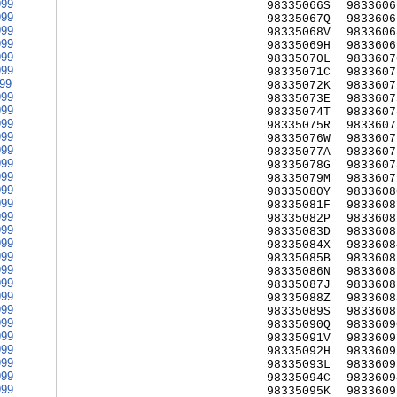
999
98335066S
9833606
999
98335067Q
9833606
999
98335068V
9833606
999
98335069H
9833606
999
98335070L
9833607
999
98335071C
9833607
999
98335072K
9833607
999
98335073E
9833607
999
98335074T
9833607
999
98335075R
9833607
999
98335076W
9833607
999
98335077A
9833607
999
98335078G
9833607
999
98335079M
9833607
999
98335080Y
9833608
999
98335081F
9833608
999
98335082P
9833608
999
98335083D
9833608
999
98335084X
9833608
999
98335085B
9833608
999
98335086N
9833608
999
98335087J
9833608
999
98335088Z
9833608
999
98335089S
9833608
999
98335090Q
9833609
999
98335091V
9833609
999
98335092H
9833609
999
98335093L
9833609
999
98335094C
9833609
999
98335095K
9833609