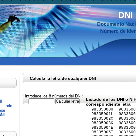
DNI
Documento Nacio
Número de Ident
Calcula la letra de cualquier DNI
Introduce los 8 números del DNI:
Listado de los DNI o NI
NI
correspondiente letra
citarlo
98335000H
9833600
jar
98335001L
9833600
DNI
98335002C
9833600
98335003K
9833600
98335004E
9833600
98335005T
9833600