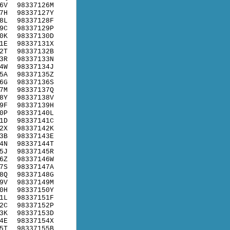
6V
98337126M
7H
98337127Y
8L
98337128F
9C
98337129P
0K
98337130D
1E
98337131X
2T
98337132B
3R
98337133N
4W
98337134J
5A
98337135Z
6G
98337136S
7M
98337137Q
8Y
98337138V
9F
98337139H
0P
98337140L
1D
98337141C
2X
98337142K
3B
98337143E
4N
98337144T
5J
98337145R
6Z
98337146W
7S
98337147A
8Q
98337148G
9V
98337149M
0H
98337150Y
1L
98337151F
2C
98337152P
3K
98337153D
4E
98337154X
5T
98337155B