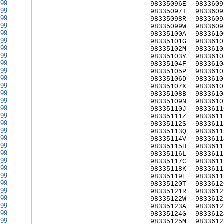
999
98335096E
9833609
999
98335097T
9833609
999
98335098R
9833609
999
98335099W
9833609
999
98335100A
9833610
999
98335101G
9833610
999
98335102M
9833610
999
98335103Y
9833610
999
98335104F
9833610
999
98335105P
9833610
999
98335106D
9833610
999
98335107X
9833610
999
98335108B
9833610
999
98335109N
9833610
999
98335110J
9833611
999
98335111Z
9833611
999
98335112S
9833611
999
98335113Q
9833611
999
98335114V
9833611
999
98335115H
9833611
999
98335116L
9833611
999
98335117C
9833611
999
98335118K
9833611
999
98335119E
9833611
999
98335120T
9833612
999
98335121R
9833612
999
98335122W
9833612
999
98335123A
9833612
999
98335124G
9833612
999
98335125M
9833612