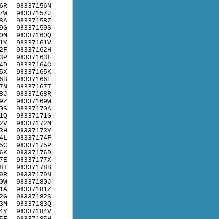
6R
98337156N
7W
98337157J
8A
98337158Z
9G
98337159S
0M
98337160Q
1Y
98337161V
2F
98337162H
3P
98337163L
4D
98337164C
5X
98337165K
6B
98337166E
7N
98337167T
8J
98337168R
9Z
98337169W
0S
98337170A
1Q
98337171G
2V
98337172M
3H
98337173Y
4L
98337174F
5C
98337175P
6K
98337176D
7E
98337177X
8T
98337178B
9R
98337179N
0W
98337180J
1A
98337181Z
2G
98337182S
3M
98337183Q
4Y
98337184V
5F
98337185H