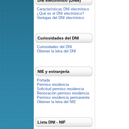
DNI electrónico (DNIe)
Características DNI electrónico
¿Qué es el DNI electrónico?
Ventajas del DNI electrónico
Curiosidades del DNI
Curiosidades del DNI
Obtener la letra del DNI
NIE y extranjería
Portada
Permiso residencia
Solicitud permiso residencia
Renovación permiso residencia
Permiso residencia permanente
Obtener la letra del NIE
Lista DNI - NIF