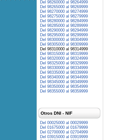
Del 98260000 al 98264999
Del 98265000 al 98269999
Del 98270000 al 98274999
Del 98275000 al 98279999
Del 98280000 al 98284999
Del 98285000 al 98289999
Del 98290000 al 98294999
Del 98295000 al 98299999
Del 98300000 al 98304999
Del 98305000 al 98309999
Del 98310000 al 98314999
Del 98315000 al 98319999
Del 98320000 al 98324999
Del 98325000 al 98329999
Del 98330000 al 98334999
Del 98335000 al 98339999
Del 98340000 al 98344999
Del 98345000 al 98349999
Del 98350000 al 98354999
Del 98355000 al 98359999
Otros DNI - NIF
Del 00025000 al 00029999
Del 01675000 al 01679999
Del 02700000 al 02704999
Del 03915000 al 03919999