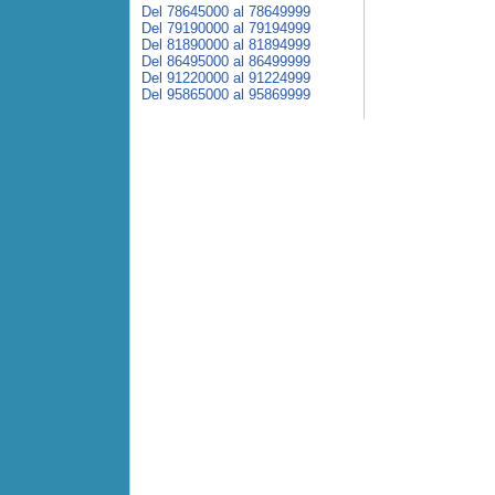
Del 78645000 al 78649999
Del 79190000 al 79194999
Del 81890000 al 81894999
Del 86495000 al 86499999
Del 91220000 al 91224999
Del 95865000 al 95869999