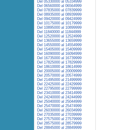
Del 05330000 al 05334999
Del 06560000 al 06564999
Del 07835000 al 07839999
Del 08935000 al 08939999
Del 09420000 al 09424999
Del 10175000 al 10179999
Del 10895000 al 10899999
Del 11840000 al 11844999
Del 12520000 al 12524999
Del 13655000 al 13659999
Del 14550000 al 14554999
Del 15405000 al 15409999
Del 16090000 al 16094999
Del 16735000 al 16739999
Del 17825000 al 17829999
Del 18610000 al 18614999
Del 20005000 al 20009999
Del 20570000 al 20574999
Del 21495000 al 21499999
Del 22425000 al 22429999
Del 22795000 al 22799999
Del 23410000 al 23414999
Del 24240000 al 24244999
Del 25040000 al 25044999
Del 25470000 al 25474999
Del 26030000 al 26034999
Del 27035000 al 27039999
Del 27575000 al 27579999
Del 28575000 al 28579999
Del 28845000 al 28849999