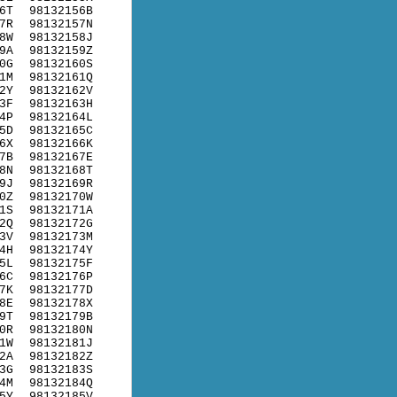
6T
98132156B
7R
98132157N
8W
98132158J
9A
98132159Z
0G
98132160S
1M
98132161Q
2Y
98132162V
3F
98132163H
4P
98132164L
5D
98132165C
6X
98132166K
7B
98132167E
8N
98132168T
9J
98132169R
0Z
98132170W
1S
98132171A
2Q
98132172G
3V
98132173M
4H
98132174Y
5L
98132175F
6C
98132176P
7K
98132177D
8E
98132178X
9T
98132179B
0R
98132180N
1W
98132181J
2A
98132182Z
3G
98132183S
4M
98132184Q
5Y
98132185V