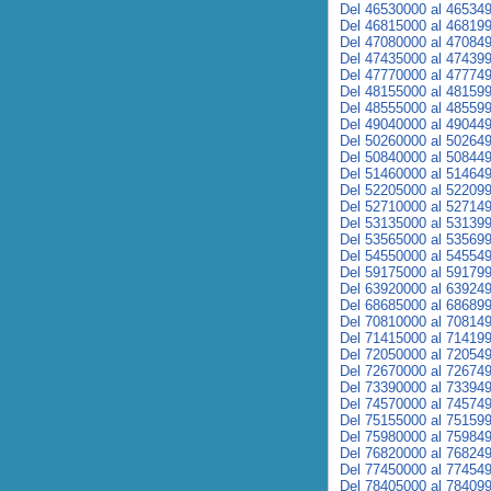
Del 46530000 al 46534
Del 46815000 al 46819
Del 47080000 al 47084
Del 47435000 al 47439
Del 47770000 al 47774
Del 48155000 al 48159
Del 48555000 al 48559
Del 49040000 al 49044
Del 50260000 al 50264
Del 50840000 al 50844
Del 51460000 al 51464
Del 52205000 al 52209
Del 52710000 al 52714
Del 53135000 al 53139
Del 53565000 al 53569
Del 54550000 al 54554
Del 59175000 al 59179
Del 63920000 al 63924
Del 68685000 al 68689
Del 70810000 al 70814
Del 71415000 al 71419
Del 72050000 al 72054
Del 72670000 al 72674
Del 73390000 al 73394
Del 74570000 al 74574
Del 75155000 al 75159
Del 75980000 al 75984
Del 76820000 al 76824
Del 77450000 al 77454
Del 78405000 al 78409