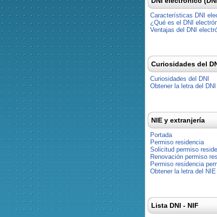
DNI electrónico (DN
Características DNI ele
¿Qué es el DNI electró
Ventajas del DNI electr
Curiosidades del D
Curiosidades del DNI
Obtener la letra del DNI
NIE y extranjería
Portada
Permiso residencia
Solicitud permiso resid
Renovación permiso res
Permiso residencia pe
Obtener la letra del NIE
Lista DNI - NIF