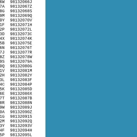
6W
98132066J
7A
98132067Z
8G
98132068S
9M
98132069Q
0Y
98132070V
1F
98132071H
2P
98132072L
3D
98132073C
4X
98132074K
5B
98132075E
6N
98132076T
7J
98132077R
8Z
98132078W
9S
98132079A
0Q
98132080G
1V
98132081M
2H
98132082Y
3L
98132083F
4C
98132084P
5K
98132085D
6E
98132086X
7T
98132087B
8R
98132088N
9W
98132089J
0A
98132090Z
1G
98132091S
2M
98132092Q
3Y
98132093V
4F
98132094H
5P
98132095L