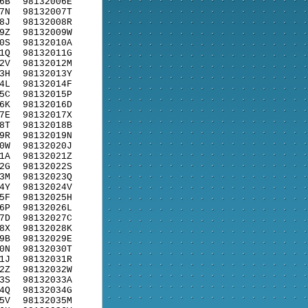
6B
98132006E
7N
98132007T
8J
98132008R
9Z
98132009W
0S
98132010A
1Q
98132011G
2V
98132012M
3H
98132013Y
4L
98132014F
5C
98132015P
6K
98132016D
7E
98132017X
8T
98132018B
9R
98132019N
0W
98132020J
1A
98132021Z
2G
98132022S
3M
98132023Q
4Y
98132024V
5F
98132025H
6P
98132026L
7D
98132027C
8X
98132028K
9B
98132029E
0N
98132030T
1J
98132031R
2Z
98132032W
3S
98132033A
4Q
98132034G
5V
98132035M