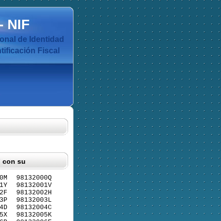
-
NIF
nal de Identidad
ificación Fiscal
F con su
0M
98132000Q
1Y
98132001V
2F
98132002H
3P
98132003L
4D
98132004C
5X
98132005K