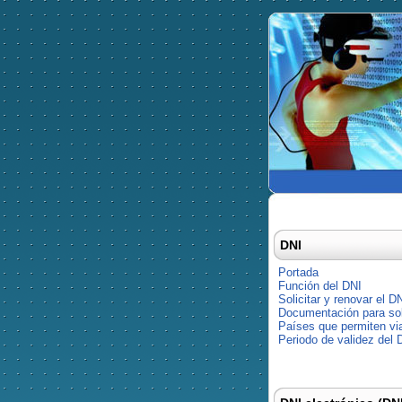
DNI
Portada
Función del DNI
Solicitar y renovar el D
Documentación para soli
Países que permiten via
Periodo de validez del 