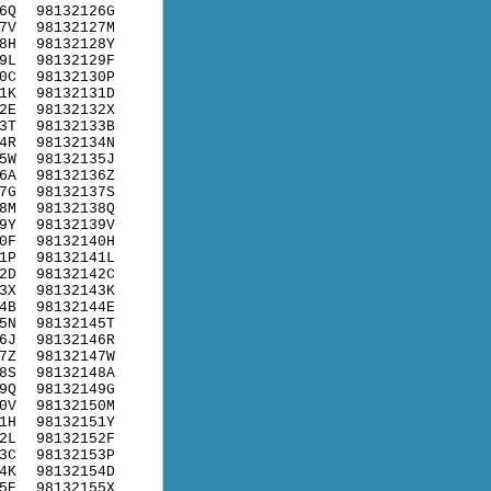
6Q
98132126G
7V
98132127M
8H
98132128Y
9L
98132129F
0C
98132130P
1K
98132131D
2E
98132132X
3T
98132133B
4R
98132134N
5W
98132135J
6A
98132136Z
7G
98132137S
8M
98132138Q
9Y
98132139V
0F
98132140H
1P
98132141L
2D
98132142C
3X
98132143K
4B
98132144E
5N
98132145T
6J
98132146R
7Z
98132147W
8S
98132148A
9Q
98132149G
0V
98132150M
1H
98132151Y
2L
98132152F
3C
98132153P
4K
98132154D
5E
98132155X