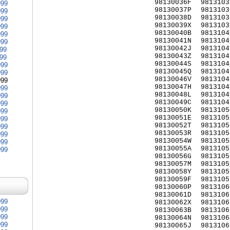
98130036F
9813103
999
98130037P
9813103
999
98130038D
9813103
999
98130039X
9813103
999
98130040B
9813104
999
98130041N
9813104
999
98130042J
9813104
999
98130043Z
9813104
999
98130044S
9813104
999
98130045Q
9813104
999
98130046V
9813104
999
98130047H
9813104
999
98130048L
9813104
999
98130049C
9813104
999
98130050K
9813105
999
98130051E
9813105
999
98130052T
9813105
999
98130053R
9813105
999
98130054W
9813105
999
98130055A
9813105
999
98130056G
9813105
98130057M
9813105
98130058Y
9813105
98130059F
9813105
98130060P
9813106
98130061D
9813106
999
98130062X
9813106
999
98130063B
9813106
999
98130064N
9813106
999
98130065J
9813106