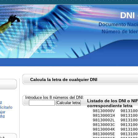
DNI
Documento Nacio
Número de Ident
Calcula la letra de cualquier DNI
Introduce los 8 números del DNI:
Listado de los DNI o NI
NI
correspondiente letra
citarlo
98130000V
9813100
jar
98130001H
9813100
DNI
98130002L
9813100
98130003C
9813100
98130004K
9813100
98130005E
9813100