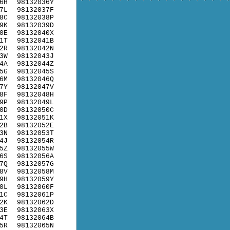
6H
98132036Y
7L
98132037F
8C
98132038P
9K
98132039D
0E
98132040X
1T
98132041B
2R
98132042N
3W
98132043J
4A
98132044Z
5G
98132045S
6M
98132046Q
7Y
98132047V
8F
98132048H
9P
98132049L
0D
98132050C
1X
98132051K
2B
98132052E
3N
98132053T
4J
98132054R
5Z
98132055W
6S
98132056A
7Q
98132057G
8V
98132058M
9H
98132059Y
0L
98132060F
1C
98132061P
2K
98132062D
3E
98132063X
4T
98132064B
5R
98132065N