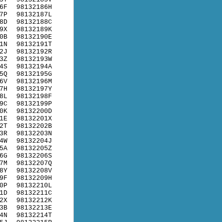
6F
98132186H
7P
98132187L
8D
98132188C
9X
98132189K
0B
98132190E
1N
98132191T
2J
98132192R
3Z
98132193W
4S
98132194A
5Q
98132195G
6V
98132196M
7H
98132197Y
8L
98132198F
9C
98132199P
0K
98132200D
1E
98132201X
2T
98132202B
3R
98132203N
4W
98132204J
5A
98132205Z
6G
98132206S
7M
98132207Q
8Y
98132208V
9F
98132209H
0P
98132210L
1D
98132211C
2X
98132212K
3B
98132213E
4N
98132214T