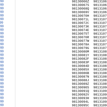
999
98130066Z
9813106
999
98130067S
9813106
999
98130068Q
9813106
999
98130069V
9813106
999
98130070H
9813107
999
98130071L
9813107
999
98130072C
9813107
999
98130073K
9813107
999
98130074E
9813107
999
98130075T
9813107
999
98130076R
9813107
999
98130077W
9813107
999
98130078A
9813107
999
98130079G
9813107
999
98130080M
9813108
999
98130081Y
9813108
999
98130082F
9813108
999
98130083P
9813108
999
98130084D
9813108
999
98130085X
9813108
999
98130086B
9813108
999
98130087N
9813108
999
98130088J
9813108
999
98130089Z
9813108
999
98130090S
9813109
999
98130091Q
9813109
999
98130092V
9813109
999
98130093H
9813109
999
98130094L
9813109
999
98130095C
9813109