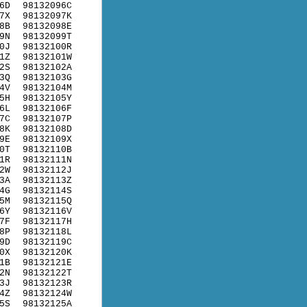
6D
98132096C
7X
98132097K
8B
98132098E
9N
98132099T
0J
98132100R
1Z
98132101W
2S
98132102A
3Q
98132103G
4V
98132104M
5H
98132105Y
6L
98132106F
7C
98132107P
8K
98132108D
9E
98132109X
0T
98132110B
1R
98132111N
2W
98132112J
3A
98132113Z
4G
98132114S
5M
98132115Q
6Y
98132116V
7F
98132117H
8P
98132118L
9D
98132119C
0X
98132120K
1B
98132121E
2N
98132122T
3J
98132123R
4Z
98132124W
5S
98132125A