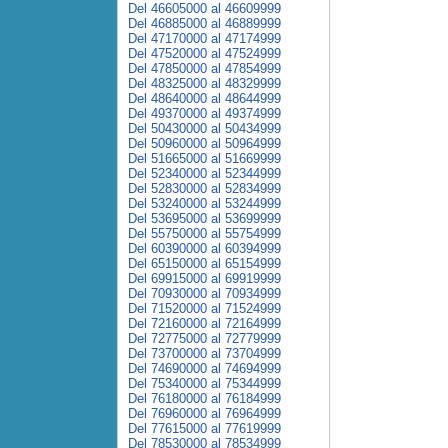
Del 46605000 al 46609999
Del 46885000 al 46889999
Del 47170000 al 47174999
Del 47520000 al 47524999
Del 47850000 al 47854999
Del 48325000 al 48329999
Del 48640000 al 48644999
Del 49370000 al 49374999
Del 50430000 al 50434999
Del 50960000 al 50964999
Del 51665000 al 51669999
Del 52340000 al 52344999
Del 52830000 al 52834999
Del 53240000 al 53244999
Del 53695000 al 53699999
Del 55750000 al 55754999
Del 60390000 al 60394999
Del 65150000 al 65154999
Del 69915000 al 69919999
Del 70930000 al 70934999
Del 71520000 al 71524999
Del 72160000 al 72164999
Del 72775000 al 72779999
Del 73700000 al 73704999
Del 74690000 al 74694999
Del 75340000 al 75344999
Del 76180000 al 76184999
Del 76960000 al 76964999
Del 77615000 al 77619999
Del 78530000 al 78534999