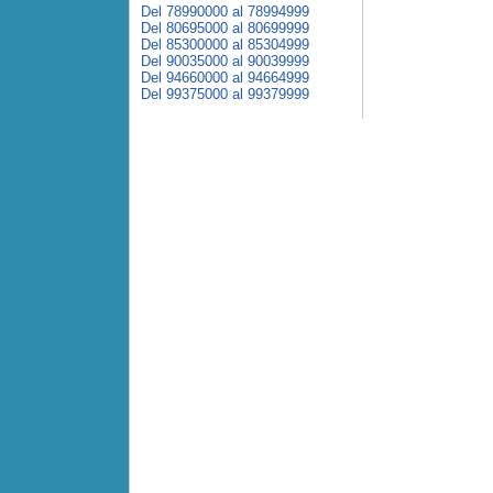
Del 78990000 al 78994999
Del 80695000 al 80699999
Del 85300000 al 85304999
Del 90035000 al 90039999
Del 94660000 al 94664999
Del 99375000 al 99379999