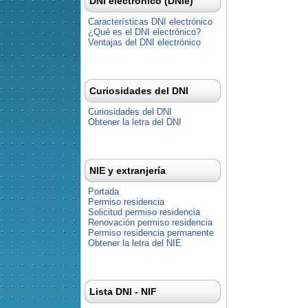
DNI electrónico (DNIe)
Características DNI electrónico
¿Qué es el DNI electrónico?
Ventajas del DNI electrónico
Curiosidades del DNI
Curiosidades del DNI
Obtener la letra del DNI
NIE y extranjería
Portada
Permiso residencia
Solicitud permiso residencia
Renovación permiso residencia
Permiso residencia permanente
Obtener la letra del NIE
Lista DNI - NIF