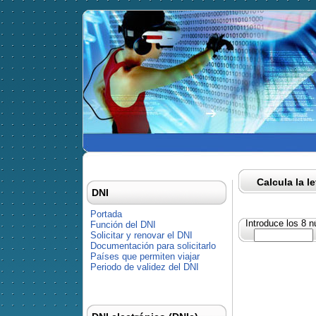
Calcula la l
DNI
Portada
Introduce los 8 
Función del DNI
Solicitar y renovar el DNI
Documentación para solicitarlo
Países que permiten viajar
Periodo de validez del DNI