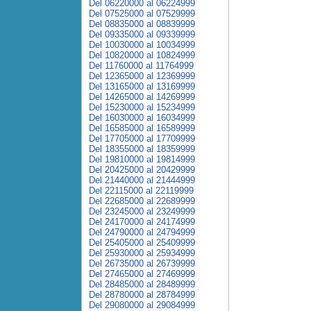
Del 06220000 al 06224999
Del 07525000 al 07529999
Del 08835000 al 08839999
Del 09335000 al 09339999
Del 10030000 al 10034999
Del 10820000 al 10824999
Del 11760000 al 11764999
Del 12365000 al 12369999
Del 13165000 al 13169999
Del 14265000 al 14269999
Del 15230000 al 15234999
Del 16030000 al 16034999
Del 16585000 al 16589999
Del 17705000 al 17709999
Del 18355000 al 18359999
Del 19810000 al 19814999
Del 20425000 al 20429999
Del 21440000 al 21444999
Del 22115000 al 22119999
Del 22685000 al 22689999
Del 23245000 al 23249999
Del 24170000 al 24174999
Del 24790000 al 24794999
Del 25405000 al 25409999
Del 25930000 al 25934999
Del 26735000 al 26739999
Del 27465000 al 27469999
Del 28485000 al 28489999
Del 28780000 al 28784999
Del 29080000 al 29084999