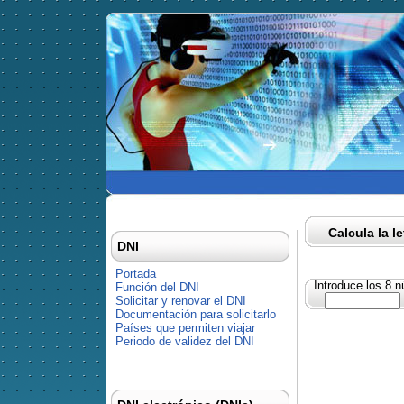
Calcula la l
DNI
Portada
Introduce los 8 
Función del DNI
Solicitar y renovar el DNI
Documentación para solicitarlo
Países que permiten viajar
Periodo de validez del DNI