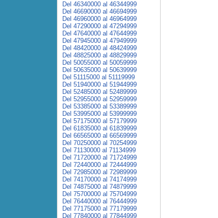
Del 46340000 al 46344999
Del 46690000 al 46694999
Del 46960000 al 46964999
Del 47290000 al 47294999
Del 47640000 al 47644999
Del 47945000 al 47949999
Del 48420000 al 48424999
Del 48825000 al 48829999
Del 50055000 al 50059999
Del 50635000 al 50639999
Del 51115000 al 51119999
Del 51940000 al 51944999
Del 52485000 al 52489999
Del 52955000 al 52959999
Del 53385000 al 53389999
Del 53995000 al 53999999
Del 57175000 al 57179999
Del 61835000 al 61839999
Del 66565000 al 66569999
Del 70250000 al 70254999
Del 71130000 al 71134999
Del 71720000 al 71724999
Del 72440000 al 72444999
Del 72985000 al 72989999
Del 74170000 al 74174999
Del 74875000 al 74879999
Del 75700000 al 75704999
Del 76440000 al 76444999
Del 77175000 al 77179999
Del 77840000 al 77844999