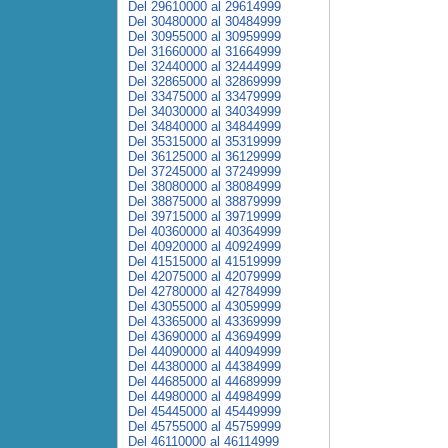
Del 29610000 al 29614999
Del 30480000 al 30484999
Del 30955000 al 30959999
Del 31660000 al 31664999
Del 32440000 al 32444999
Del 32865000 al 32869999
Del 33475000 al 33479999
Del 34030000 al 34034999
Del 34840000 al 34844999
Del 35315000 al 35319999
Del 36125000 al 36129999
Del 37245000 al 37249999
Del 38080000 al 38084999
Del 38875000 al 38879999
Del 39715000 al 39719999
Del 40360000 al 40364999
Del 40920000 al 40924999
Del 41515000 al 41519999
Del 42075000 al 42079999
Del 42780000 al 42784999
Del 43055000 al 43059999
Del 43365000 al 43369999
Del 43690000 al 43694999
Del 44090000 al 44094999
Del 44380000 al 44384999
Del 44685000 al 44689999
Del 44980000 al 44984999
Del 45445000 al 45449999
Del 45755000 al 45759999
Del 46110000 al 46114999