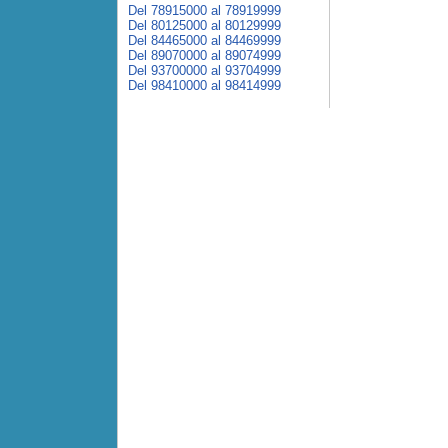
Del 78915000 al 78919999
Del 80125000 al 80129999
Del 84465000 al 84469999
Del 89070000 al 89074999
Del 93700000 al 93704999
Del 98410000 al 98414999