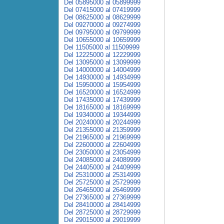
Del 05895000 al 05899999
Del 07415000 al 07419999
Del 08625000 al 08629999
Del 09270000 al 09274999
Del 09795000 al 09799999
Del 10655000 al 10659999
Del 11505000 al 11509999
Del 12225000 al 12229999
Del 13095000 al 13099999
Del 14000000 al 14004999
Del 14930000 al 14934999
Del 15950000 al 15954999
Del 16520000 al 16524999
Del 17435000 al 17439999
Del 18165000 al 18169999
Del 19340000 al 19344999
Del 20240000 al 20244999
Del 21355000 al 21359999
Del 21965000 al 21969999
Del 22600000 al 22604999
Del 23050000 al 23054999
Del 24085000 al 24089999
Del 24405000 al 24409999
Del 25310000 al 25314999
Del 25725000 al 25729999
Del 26465000 al 26469999
Del 27365000 al 27369999
Del 28410000 al 28414999
Del 28725000 al 28729999
Del 29015000 al 29019999