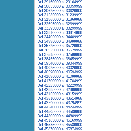
Del 29160000 al 29164999
Del 30055000 al 30059999
Del 30625000 al 30629999
Del 31235000 al 31239999
Del 31865000 al 31869999
Del 32695000 al 32699999
Del 33295000 al 33299999
Del 33810000 al 33814999
Del 34405000 al 34409999
Del 34995000 al 34999999
Del 35725000 al 35729999
Del 36525000 al 36529999
Del 37595000 al 37599999
Del 38455000 al 38459999
Del 39340000 al 39344999
Del 40025000 al 40029999
Del 40590000 al 40594999
Del 41095000 al 41099999
Del 41700000 al 41704999
Del 42225000 al 42229999
Del 42885000 al 42889999
Del 43155000 al 43159999
Del 43510000 al 43514999
Del 43790000 al 43794999
Del 44240000 al 44244999
Del 44505000 al 44509999
Del 44805000 al 44809999
Del 45165000 al 45169999
Del 45585000 al 45589999
Del 45870000 al 45874999