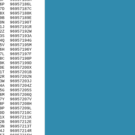
6P
96957186L
7D
96957187C
8X
96957188K
9B
96957189E
0N
96957190T
1J
96957191R
2Z
96957192W
3S
96957193A
4Q
96957194G
5V
96957195M
6H
96957196Y
7L
96957197F
8C
96957198P
9K
96957199D
0E
96957200X
1T
96957201B
2R
96957202N
3W
96957203J
4A
96957204Z
5G
96957205S
6M
96957206Q
7Y
96957207V
8F
96957208H
9P
96957209L
0D
96957210C
1X
96957211K
2B
96957212E
3N
96957213T
4J
96957214R