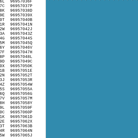
6L
96957036F
7C
96957037P
8K
96957038D
9E
96957039X
0T
96957040B
1R
96957041N
2W
96957042J
3A
96957043Z
4G
96957044S
5M
96957045Q
6Y
96957046V
7F
96957047H
8P
96957048L
9D
96957049C
0X
96957050K
1B
96957051E
2N
96957052T
3J
96957053R
4Z
96957054W
5S
96957055A
6Q
96957056G
7V
96957057M
8H
96957058Y
9L
96957059F
0C
96957060P
1K
96957061D
2E
96957062X
3T
96957063B
4R
96957064N
5W
96957065J