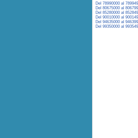
Del 78990000 al 78994
Del 80675000 al 80679
Del 85280000 al 85284
Del 90010000 al 90014
Del 94635000 al 94639
Del 99350000 al 99354