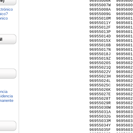
Ie)
96955006R
9695600
96955007W
9695600
ctrónico
96955008A
9695600
nico?
96955009G
9695600
ónico
96955010M
9695601
96955011Y
9695601
96955012F
9695601
96955013P
9695601
96955014D
9695601
NI
96955015X
9695601
96955016B
9695601
96955017N
9695601
96955018J
9695601
96955019Z
9695601
96955020S
9695602
96955021Q
9695602
96955022V
9695602
96955023H
9695602
96955024L
9695602
96955025C
9695602
96955026K
9695602
encia
96955027E
9695602
idencia
96955028T
9695602
rmanente
96955029R
9695602
96955030W
9695603
96955031A
9695603
96955032G
9695603
96955033M
9695603
96955034Y
9695603
96955035F
9695603