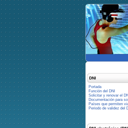
DNI
Portada
Función del DNI
Solicitar y renovar el D
Documentación para soli
Países que permiten via
Periodo de validez del 