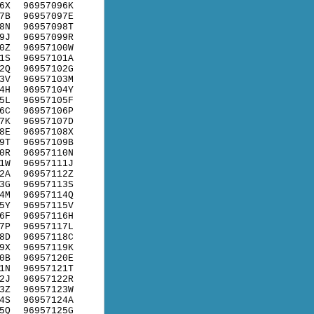
6X
96957096K
7B
96957097E
8N
96957098T
9J
96957099R
0Z
96957100W
1S
96957101A
2Q
96957102G
3V
96957103M
4H
96957104Y
5L
96957105F
6C
96957106P
7K
96957107D
8E
96957108X
9T
96957109B
0R
96957110N
1W
96957111J
2A
96957112Z
3G
96957113S
4M
96957114Q
5Y
96957115V
6F
96957116H
7P
96957117L
8D
96957118C
9X
96957119K
0B
96957120E
1N
96957121T
2J
96957122R
3Z
96957123W
4S
96957124A
5Q
96957125G