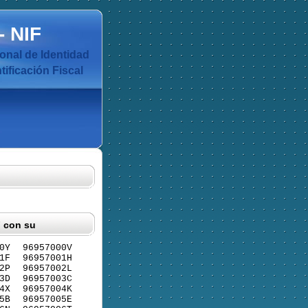
-
NIF
nal de Identidad
ificación Fiscal
F con su
0Y
96957000V
1F
96957001H
2P
96957002L
3D
96957003C
4X
96957004K
5B
96957005E