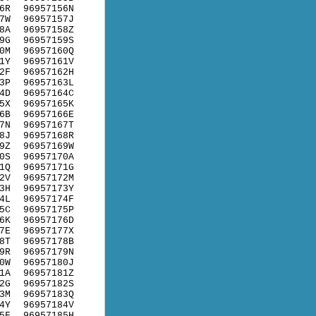
6R
96957156N
7W
96957157J
8A
96957158Z
9G
96957159S
0M
96957160Q
1Y
96957161V
2F
96957162H
3P
96957163L
4D
96957164C
5X
96957165K
6B
96957166E
7N
96957167T
8J
96957168R
9Z
96957169W
0S
96957170A
1Q
96957171G
2V
96957172M
3H
96957173Y
4L
96957174F
5C
96957175P
6K
96957176D
7E
96957177X
8T
96957178B
9R
96957179N
0W
96957180J
1A
96957181Z
2G
96957182S
3M
96957183Q
4Y
96957184V
5F
96957185H