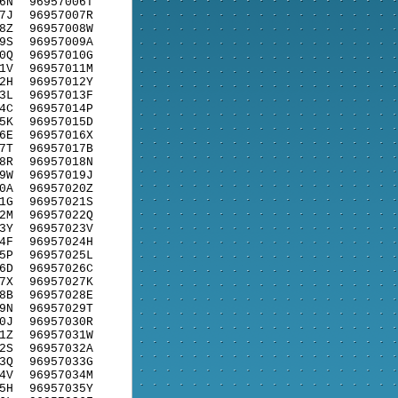
6N
96957006T
7J
96957007R
8Z
96957008W
9S
96957009A
0Q
96957010G
1V
96957011M
2H
96957012Y
3L
96957013F
4C
96957014P
5K
96957015D
6E
96957016X
7T
96957017B
8R
96957018N
9W
96957019J
0A
96957020Z
1G
96957021S
2M
96957022Q
3Y
96957023V
4F
96957024H
5P
96957025L
6D
96957026C
7X
96957027K
8B
96957028E
9N
96957029T
0J
96957030R
1Z
96957031W
2S
96957032A
3Q
96957033G
4V
96957034M
5H
96957035Y