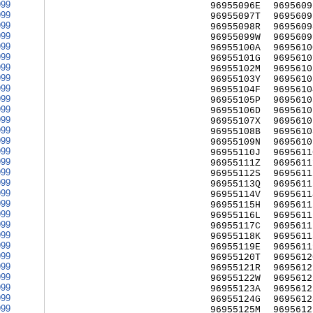
999
96955096E
9695609
999
96955097T
9695609
999
96955098R
9695609
999
96955099W
9695609
999
96955100A
9695610
999
96955101G
9695610
999
96955102M
9695610
999
96955103Y
9695610
999
96955104F
9695610
999
96955105P
9695610
999
96955106D
9695610
999
96955107X
9695610
999
96955108B
9695610
999
96955109N
9695610
999
96955110J
9695611
999
96955111Z
9695611
999
96955112S
9695611
999
96955113Q
9695611
999
96955114V
9695611
999
96955115H
9695611
999
96955116L
9695611
999
96955117C
9695611
999
96955118K
9695611
999
96955119E
9695611
999
96955120T
9695612
999
96955121R
9695612
999
96955122W
9695612
999
96955123A
9695612
999
96955124G
9695612
999
96955125M
9695612