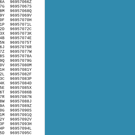
6A
96957066Z
7G
96957067S
8M
96957068Q
9Y
96957069V
0F
96957070H
1P
96957071L
2D
96957072C
3X
96957073K
4B
96957074E
5N
96957075T
6J
96957076R
7Z
96957077W
8S
96957078A
9Q
96957079G
0V
96957080M
1H
96957081Y
2L
96957082F
3C
96957083P
4K
96957084D
5E
96957085X
6T
96957086B
7R
96957087N
8W
96957088J
9A
96957089Z
0G
96957090S
1M
96957091Q
2Y
96957092V
3F
96957093H
4P
96957094L
5D
96957095C