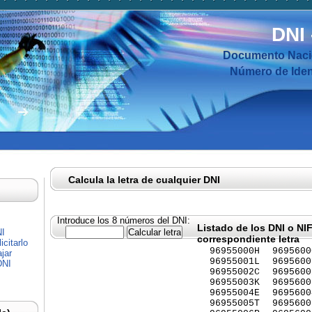
DNI
Documento Nacio
Número de Ident
Calcula la letra de cualquier DNI
Introduce los 8 números del DNI:
Listado de los DNI o NI
NI
correspondiente letra
citarlo
96955000H
9695600
jar
96955001L
9695600
DNI
96955002C
9695600
96955003K
9695600
96955004E
9695600
96955005T
9695600