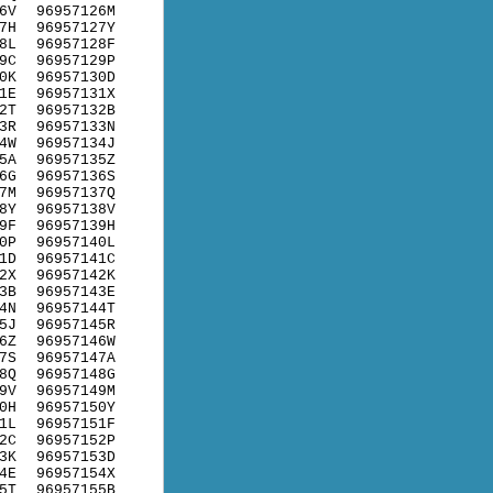
6V
96957126M
7H
96957127Y
8L
96957128F
9C
96957129P
0K
96957130D
1E
96957131X
2T
96957132B
3R
96957133N
4W
96957134J
5A
96957135Z
6G
96957136S
7M
96957137Q
8Y
96957138V
9F
96957139H
0P
96957140L
1D
96957141C
2X
96957142K
3B
96957143E
4N
96957144T
5J
96957145R
6Z
96957146W
7S
96957147A
8Q
96957148G
9V
96957149M
0H
96957150Y
1L
96957151F
2C
96957152P
3K
96957153D
4E
96957154X
5T
96957155B