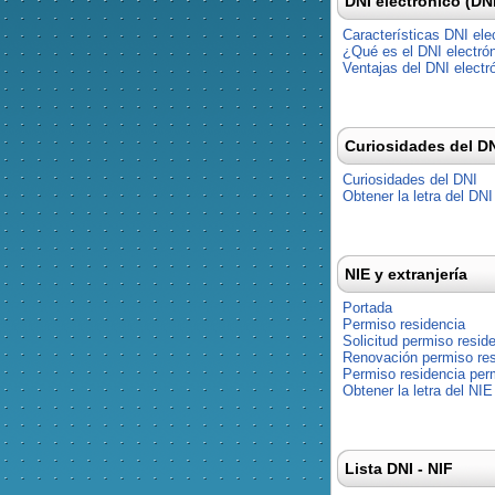
DNI electrónico (DN
Características DNI ele
¿Qué es el DNI electró
Ventajas del DNI electr
Curiosidades del D
Curiosidades del DNI
Obtener la letra del DNI
NIE y extranjería
Portada
Permiso residencia
Solicitud permiso resid
Renovación permiso res
Permiso residencia pe
Obtener la letra del NIE
Lista DNI - NIF