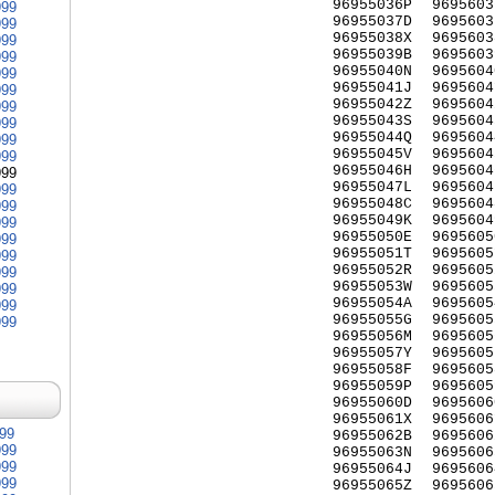
96955036P
9695603
999
96955037D
9695603
999
96955038X
9695603
999
96955039B
9695603
999
96955040N
9695604
999
96955041J
9695604
999
96955042Z
9695604
999
96955043S
9695604
999
96955044Q
9695604
999
96955045V
9695604
999
96955046H
9695604
999
96955047L
9695604
999
96955048C
9695604
999
96955049K
9695604
999
96955050E
9695605
999
96955051T
9695605
999
96955052R
9695605
999
96955053W
9695605
999
96955054A
9695605
999
96955055G
9695605
999
96955056M
9695605
96955057Y
9695605
96955058F
9695605
96955059P
9695605
96955060D
9695606
96955061X
9695606
999
96955062B
9695606
999
96955063N
9695606
999
96955064J
9695606
999
96955065Z
9695606