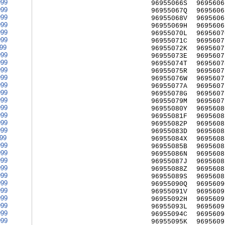
999
96955066S
9695606
999
96955067Q
9695606
999
96955068V
9695606
999
96955069H
9695606
999
96955070L
9695607
999
96955071C
9695607
999
96955072K
9695607
999
96955073E
9695607
999
96955074T
9695607
999
96955075R
9695607
999
96955076W
9695607
999
96955077A
9695607
999
96955078G
9695607
999
96955079M
9695607
999
96955080Y
9695608
999
96955081F
9695608
999
96955082P
9695608
999
96955083D
9695608
999
96955084X
9695608
999
96955085B
9695608
999
96955086N
9695608
999
96955087J
9695608
999
96955088Z
9695608
999
96955089S
9695608
999
96955090Q
9695609
999
96955091V
9695609
999
96955092H
9695609
999
96955093L
9695609
999
96955094C
9695609
999
96955095K
9695609