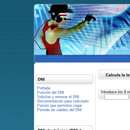
Calcula la l
DNI
Portada
Introduce los 8 
Función del DNI
Solicitar y renovar el DNI
Documentación para solicitarlo
Países que permiten viajar
Periodo de validez del DNI