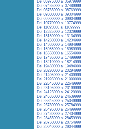
Del 05975000 al 05979999
Del 07485000 al 07489999
Del 08765000 al 08769999
Del 09300000 al 09304999
Del 09900000 al 09904999
Del 10770000 al 10774999
Del 11695000 al 11699999
Del 12325000 al 12329999
Del 13130000 al 13134999
Del 14230000 al 14234999
Del 14980000 al 14984999
Del 15985000 al 15989999
Del 16550000 al 16554999
Del 17495000 al 17499999
Del 18210000 al 18214999
Del 19480000 al 19484999
Del 20290000 al 20294999
Del 21405000 al 21409999
Del 21995000 al 21999999
Del 22645000 al 22649999
Del 23195000 al 23199999
Del 24125000 al 24129999
Del 24635000 al 24639999
Del 25345000 al 25349999
Del 25780000 al 25784999
Del 26495000 al 26499999
Del 27430000 al 27434999
Del 28455000 al 28459999
Del 28750000 al 28754999
Del 29040000 al 29044999