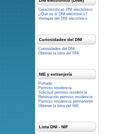
DNI electrónico (DNIe)
Características DNI electrónico
¿Qué es el DNI electrónico?
Ventajas del DNI electrónico
Curiosidades del DNI
Curiosidades del DNI
Obtener la letra del DNI
NIE y extranjería
Portada
Permiso residencia
Solicitud permiso residencia
Renovación permiso residencia
Permiso residencia permanente
Obtener la letra del NIE
Lista DNI - NIF