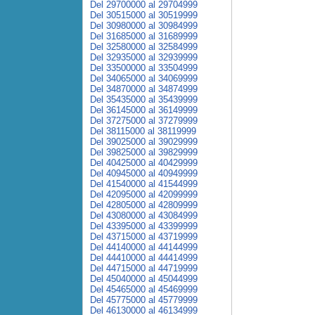
Del 29700000 al 29704999
Del 30515000 al 30519999
Del 30980000 al 30984999
Del 31685000 al 31689999
Del 32580000 al 32584999
Del 32935000 al 32939999
Del 33500000 al 33504999
Del 34065000 al 34069999
Del 34870000 al 34874999
Del 35435000 al 35439999
Del 36145000 al 36149999
Del 37275000 al 37279999
Del 38115000 al 38119999
Del 39025000 al 39029999
Del 39825000 al 39829999
Del 40425000 al 40429999
Del 40945000 al 40949999
Del 41540000 al 41544999
Del 42095000 al 42099999
Del 42805000 al 42809999
Del 43080000 al 43084999
Del 43395000 al 43399999
Del 43715000 al 43719999
Del 44140000 al 44144999
Del 44410000 al 44414999
Del 44715000 al 44719999
Del 45040000 al 45044999
Del 45465000 al 45469999
Del 45775000 al 45779999
Del 46130000 al 46134999