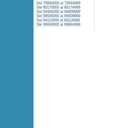
Del 78940000 al 78944999
Del 80170000 al 80174999
Del 84905000 al 84909999
Del 89505000 al 89509999
Del 94110000 al 94114999
Del 98840000 al 98844999