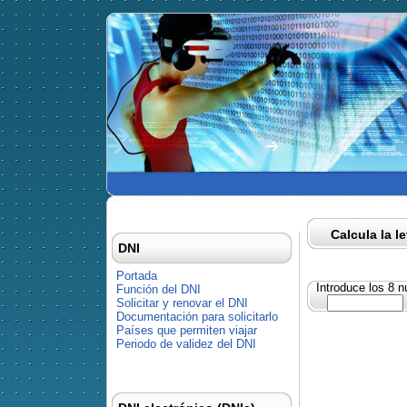
Calcula la l
DNI
Portada
Introduce los 8 
Función del DNI
Solicitar y renovar el DNI
Documentación para solicitarlo
Países que permiten viajar
Periodo de validez del DNI