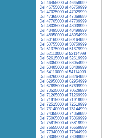
Del 46455000 al 46459999
Del 46755000 al 46759999
Del 47025000 al 47029999
Del 47365000 al 47369999
Del 47705000 al 47709999
Del 48035000 al 48039999
Del 48495000 al 48499999
Del 48950000 al 48954999
Del 50160000 al 50164999
Del 50755000 al 50759999
Del 51375000 al 51379999
Del 52110000 al 52114999
Del 52615000 al 52619999
Del 53050000 al 53054999
Del 53485000 al 53489999
Del 54110000 al 54114999
Del 58260000 al 58264999
Del 62950000 al 62954999
Del 67695000 al 67699999
Del 70525000 al 70529999
Del 71265000 al 71269999
Del 71915000 al 71919999
Del 72515000 al 72519999
Del 73140000 al 73144999
Del 74355000 al 74359999
Del 75065000 al 75069999
Del 75815000 al 75819999
Del 76655000 al 76659999
Del 77340000 al 77344999
Del 78085000 al 78089999