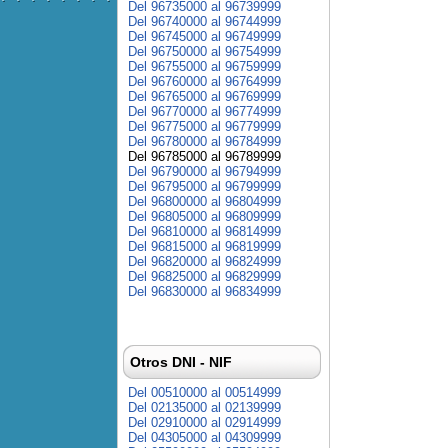
Del 96735000 al 96739999
Del 96740000 al 96744999
Del 96745000 al 96749999
Del 96750000 al 96754999
Del 96755000 al 96759999
Del 96760000 al 96764999
Del 96765000 al 96769999
Del 96770000 al 96774999
Del 96775000 al 96779999
Del 96780000 al 96784999
Del 96785000 al 96789999
Del 96790000 al 96794999
Del 96795000 al 96799999
Del 96800000 al 96804999
Del 96805000 al 96809999
Del 96810000 al 96814999
Del 96815000 al 96819999
Del 96820000 al 96824999
Del 96825000 al 96829999
Del 96830000 al 96834999
Otros DNI - NIF
Del 00510000 al 00514999
Del 02135000 al 02139999
Del 02910000 al 02914999
Del 04305000 al 04309999