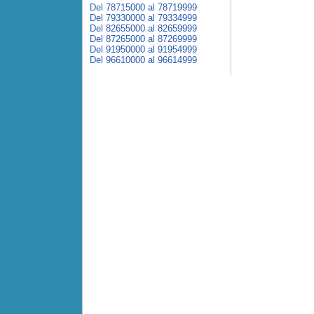
Del 78715000 al 78719999
Del 79330000 al 79334999
Del 82655000 al 82659999
Del 87265000 al 87269999
Del 91950000 al 91954999
Del 96610000 al 96614999