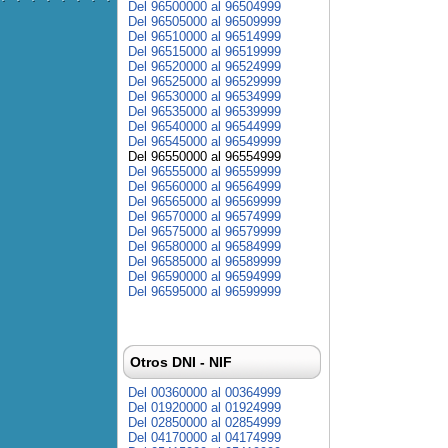
Del 96500000 al 96504999
Del 96505000 al 96509999
Del 96510000 al 96514999
Del 96515000 al 96519999
Del 96520000 al 96524999
Del 96525000 al 96529999
Del 96530000 al 96534999
Del 96535000 al 96539999
Del 96540000 al 96544999
Del 96545000 al 96549999
Del 96550000 al 96554999
Del 96555000 al 96559999
Del 96560000 al 96564999
Del 96565000 al 96569999
Del 96570000 al 96574999
Del 96575000 al 96579999
Del 96580000 al 96584999
Del 96585000 al 96589999
Del 96590000 al 96594999
Del 96595000 al 96599999
Otros DNI - NIF
Del 00360000 al 00364999
Del 01920000 al 01924999
Del 02850000 al 02854999
Del 04170000 al 04174999