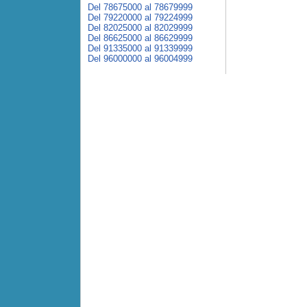
Del 78675000 al 78679999
Del 79220000 al 79224999
Del 82025000 al 82029999
Del 86625000 al 86629999
Del 91335000 al 91339999
Del 96000000 al 96004999