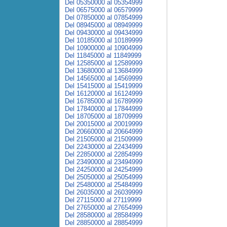
Del 05350000 al 05354999
Del 06575000 al 06579999
Del 07850000 al 07854999
Del 08945000 al 08949999
Del 09430000 al 09434999
Del 10185000 al 10189999
Del 10900000 al 10904999
Del 11845000 al 11849999
Del 12585000 al 12589999
Del 13680000 al 13684999
Del 14565000 al 14569999
Del 15415000 al 15419999
Del 16120000 al 16124999
Del 16785000 al 16789999
Del 17840000 al 17844999
Del 18705000 al 18709999
Del 20015000 al 20019999
Del 20660000 al 20664999
Del 21505000 al 21509999
Del 22430000 al 22434999
Del 22850000 al 22854999
Del 23490000 al 23494999
Del 24250000 al 24254999
Del 25050000 al 25054999
Del 25480000 al 25484999
Del 26035000 al 26039999
Del 27115000 al 27119999
Del 27650000 al 27654999
Del 28580000 al 28584999
Del 28850000 al 28854999