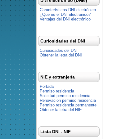
DNI electrónico (DNIe)
Características DNI electrónico
¿Qué es el DNI electrónico?
Ventajas del DNI electrónico
Curiosidades del DNI
Curiosidades del DNI
Obtener la letra del DNI
NIE y extranjería
Portada
Permiso residencia
Solicitud permiso residencia
Renovación permiso residencia
Permiso residencia permanente
Obtener la letra del NIE
Lista DNI - NIF