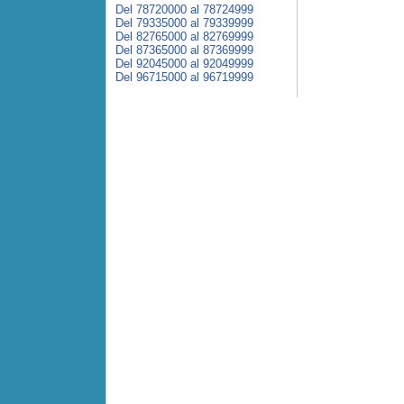
Del 78720000 al 78724999
Del 79335000 al 79339999
Del 82765000 al 82769999
Del 87365000 al 87369999
Del 92045000 al 92049999
Del 96715000 al 96719999