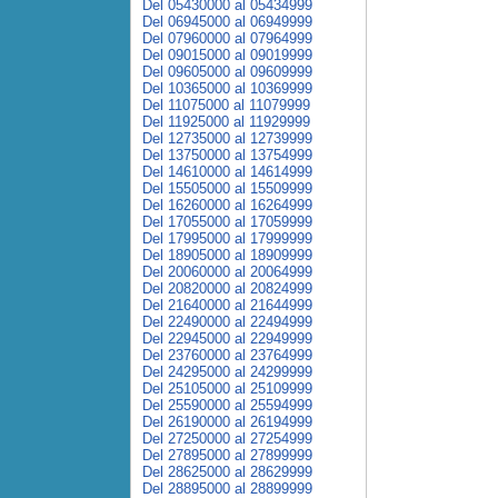
Del 05430000 al 05434999
Del 06945000 al 06949999
Del 07960000 al 07964999
Del 09015000 al 09019999
Del 09605000 al 09609999
Del 10365000 al 10369999
Del 11075000 al 11079999
Del 11925000 al 11929999
Del 12735000 al 12739999
Del 13750000 al 13754999
Del 14610000 al 14614999
Del 15505000 al 15509999
Del 16260000 al 16264999
Del 17055000 al 17059999
Del 17995000 al 17999999
Del 18905000 al 18909999
Del 20060000 al 20064999
Del 20820000 al 20824999
Del 21640000 al 21644999
Del 22490000 al 22494999
Del 22945000 al 22949999
Del 23760000 al 23764999
Del 24295000 al 24299999
Del 25105000 al 25109999
Del 25590000 al 25594999
Del 26190000 al 26194999
Del 27250000 al 27254999
Del 27895000 al 27899999
Del 28625000 al 28629999
Del 28895000 al 28899999