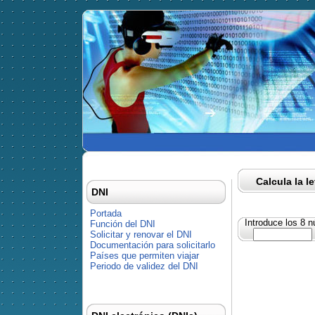
Calcula la l
DNI
Portada
Introduce los 8 
Función del DNI
Solicitar y renovar el DNI
Documentación para solicitarlo
Países que permiten viajar
Periodo de validez del DNI