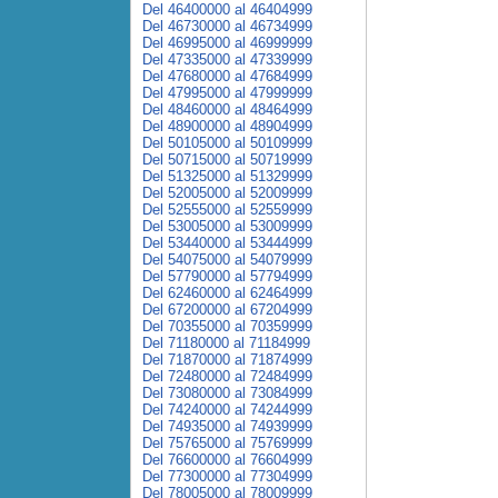
Del 46400000 al 46404999
Del 46730000 al 46734999
Del 46995000 al 46999999
Del 47335000 al 47339999
Del 47680000 al 47684999
Del 47995000 al 47999999
Del 48460000 al 48464999
Del 48900000 al 48904999
Del 50105000 al 50109999
Del 50715000 al 50719999
Del 51325000 al 51329999
Del 52005000 al 52009999
Del 52555000 al 52559999
Del 53005000 al 53009999
Del 53440000 al 53444999
Del 54075000 al 54079999
Del 57790000 al 57794999
Del 62460000 al 62464999
Del 67200000 al 67204999
Del 70355000 al 70359999
Del 71180000 al 71184999
Del 71870000 al 71874999
Del 72480000 al 72484999
Del 73080000 al 73084999
Del 74240000 al 74244999
Del 74935000 al 74939999
Del 75765000 al 75769999
Del 76600000 al 76604999
Del 77300000 al 77304999
Del 78005000 al 78009999