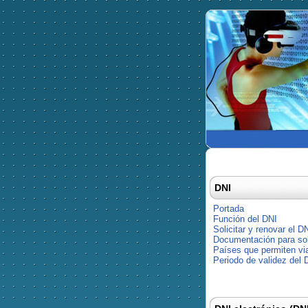
DNI
Portada
Función del DNI
Solicitar y renovar el D
Documentación para soli
Países que permiten via
Periodo de validez del 