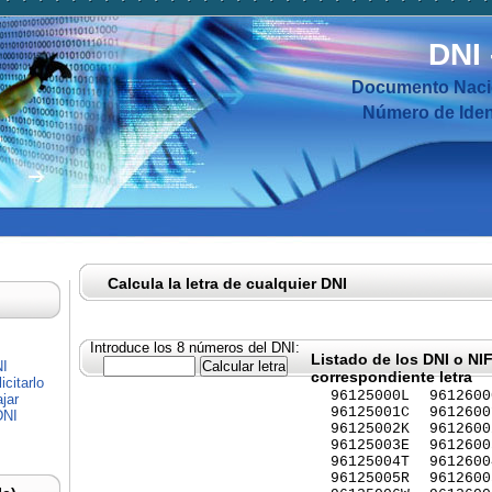
DNI
Documento Nacio
Número de Ident
Calcula la letra de cualquier DNI
Introduce los 8 números del DNI:
Listado de los DNI o NI
NI
correspondiente letra
citarlo
96125000L
9612600
jar
96125001C
9612600
DNI
96125002K
9612600
96125003E
9612600
96125004T
9612600
96125005R
9612600