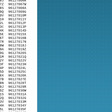
6J
96127006R
7Z
96127007W
8S
96127008A
9Q
96127009G
0V
96127010M
1H
96127011Y
2L
96127012F
3C
96127013P
4K
96127014D
5E
96127015X
6T
96127016B
7R
96127017N
8W
96127018J
9A
96127019Z
0G
96127020S
1M
96127021Q
2Y
96127022V
3F
96127023H
4P
96127024L
5D
96127025C
6X
96127026K
7B
96127027E
8N
96127028T
9J
96127029R
0Z
96127030W
1S
96127031A
2Q
96127032G
3V
96127033M
4H
96127034Y
5L
96127035F