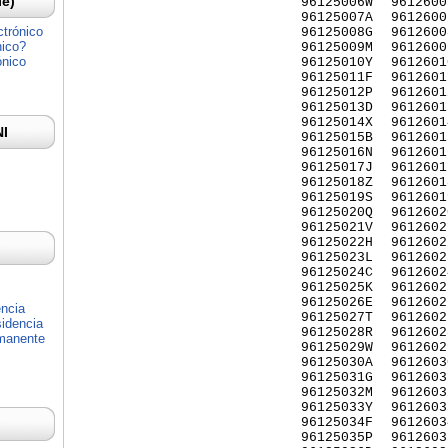
Ie)
96125006W
9612600
96125007A
9612600
ctrónico
96125008G
9612600
nico?
96125009M
9612600
ónico
96125010Y
9612601
96125011F
9612601
96125012P
9612601
96125013D
9612601
96125014X
9612601
NI
96125015B
9612601
96125016N
9612601
96125017J
9612601
96125018Z
9612601
96125019S
9612601
96125020Q
9612602
96125021V
9612602
96125022H
9612602
96125023L
9612602
96125024C
9612602
96125025K
9612602
96125026E
9612602
encia
96125027T
9612602
idencia
96125028R
9612602
rmanente
96125029W
9612602
96125030A
9612603
96125031G
9612603
96125032M
9612603
96125033Y
9612603
96125034F
9612603
96125035P
9612603