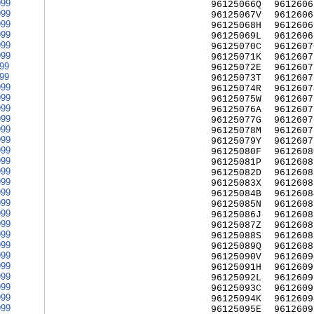
999
96125066Q
9612606
999
96125067V
9612606
999
96125068H
9612606
999
96125069L
9612606
999
96125070C
9612607
999
96125071K
9612607
999
96125072E
9612607
999
96125073T
9612607
999
96125074R
9612607
999
96125075W
9612607
999
96125076A
9612607
999
96125077G
9612607
999
96125078M
9612607
999
96125079Y
9612607
999
96125080F
9612608
999
96125081P
9612608
999
96125082D
9612608
999
96125083X
9612608
999
96125084B
9612608
999
96125085N
9612608
999
96125086J
9612608
999
96125087Z
9612608
999
96125088S
9612608
999
96125089Q
9612608
999
96125090V
9612609
999
96125091H
9612609
999
96125092L
9612609
999
96125093C
9612609
999
96125094K
9612609
999
96125095E
9612609