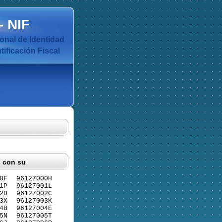
-
NIF
nal de Identidad
ificación Fiscal
F con su
0F
96127000H
1P
96127001L
2D
96127002C
3X
96127003K
4B
96127004E
5N
96127005T