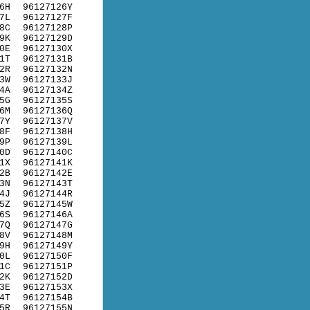
6H
96127126Y
7L
96127127F
8C
96127128P
9K
96127129D
0E
96127130X
1T
96127131B
2R
96127132N
3W
96127133J
4A
96127134Z
5G
96127135S
6M
96127136Q
7Y
96127137V
8F
96127138H
9P
96127139L
0D
96127140C
1X
96127141K
2B
96127142E
3N
96127143T
4J
96127144R
5Z
96127145W
6S
96127146A
7Q
96127147G
8V
96127148M
9H
96127149Y
0L
96127150F
1C
96127151P
2K
96127152D
3E
96127153X
4T
96127154B
5R
96127155N