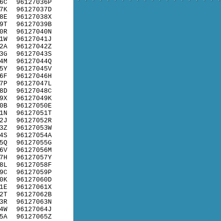
6C
96127036P
7K
96127037D
8E
96127038X
9T
96127039B
0R
96127040N
1W
96127041J
2A
96127042Z
3G
96127043S
4M
96127044Q
5Y
96127045V
6F
96127046H
7P
96127047L
8D
96127048C
9X
96127049K
0B
96127050E
1N
96127051T
2J
96127052R
3Z
96127053W
4S
96127054A
5Q
96127055G
6V
96127056M
7H
96127057Y
8L
96127058F
9C
96127059P
0K
96127060D
1E
96127061X
2T
96127062B
3R
96127063N
4W
96127064J
5A
96127065Z