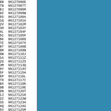
6B
96127096E
7N
96127097T
8J
96127098R
9Z
96127099W
0S
96127100A
1Q
96127101G
2V
96127102M
3H
96127103Y
4L
96127104F
5C
96127105P
6K
96127106D
7E
96127107X
8T
96127108B
9R
96127109N
0W
96127110J
1A
96127111Z
2G
96127112S
3M
96127113Q
4Y
96127114V
5F
96127115H
6P
96127116L
7D
96127117C
8X
96127118K
9B
96127119E
0N
96127120T
1J
96127121R
2Z
96127122W
3S
96127123A
4Q
96127124G
5V
96127125M