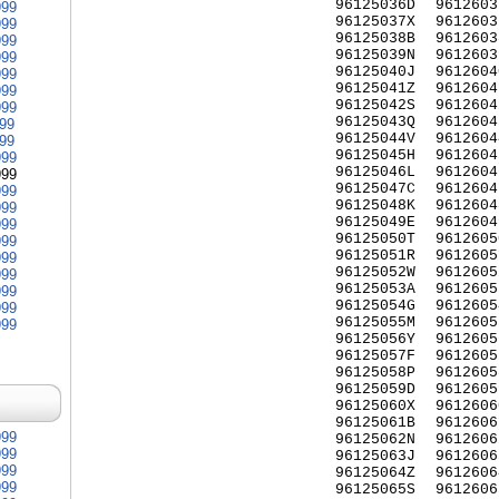
96125036D
9612603
999
96125037X
9612603
999
96125038B
9612603
999
96125039N
9612603
999
96125040J
9612604
999
96125041Z
9612604
999
96125042S
9612604
999
96125043Q
9612604
999
96125044V
9612604
999
96125045H
9612604
999
96125046L
9612604
999
96125047C
9612604
999
96125048K
9612604
999
96125049E
9612604
999
96125050T
9612605
999
96125051R
9612605
999
96125052W
9612605
999
96125053A
9612605
999
96125054G
9612605
999
96125055M
9612605
999
96125056Y
9612605
96125057F
9612605
96125058P
9612605
96125059D
9612605
96125060X
9612606
96125061B
9612606
999
96125062N
9612606
999
96125063J
9612606
999
96125064Z
9612606
999
96125065S
9612606