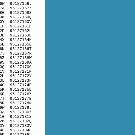
6W
96127156J
7A
96127157Z
8G
96127158S
9M
96127159Q
0Y
96127160V
1F
96127161H
2P
96127162L
3D
96127163C
4X
96127164K
5B
96127165E
6N
96127166T
7J
96127167R
8Z
96127168W
9S
96127169A
0Q
96127170G
1V
96127171M
2H
96127172Y
3L
96127173F
4C
96127174P
5K
96127175D
6E
96127176X
7T
96127177B
8R
96127178N
9W
96127179J
0A
96127180Z
1G
96127181S
2M
96127182Q
3Y
96127183V
4F
96127184H
5P
96127185L