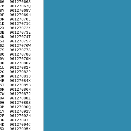
6G
96127066S
7M
96127067Q
8Y
96127068V
9F
96127069H
0P
96127070L
1D
96127071C
2X
96127072K
3B
96127073E
4N
96127074T
5J
96127075R
6Z
96127076W
7S
96127077A
8Q
96127078G
9V
96127079M
0H
96127080Y
1L
96127081F
2C
96127082P
3K
96127083D
4E
96127084X
5T
96127085B
6R
96127086N
7W
96127087J
8A
96127088Z
9G
96127089S
0M
96127090Q
1Y
96127091V
2F
96127092H
3P
96127093L
4D
96127094C
5X
96127095K