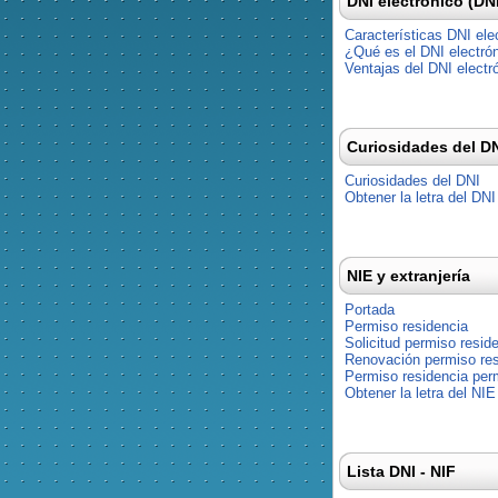
DNI electrónico (DN
Características DNI ele
¿Qué es el DNI electró
Ventajas del DNI electr
Curiosidades del D
Curiosidades del DNI
Obtener la letra del DNI
NIE y extranjería
Portada
Permiso residencia
Solicitud permiso resid
Renovación permiso res
Permiso residencia pe
Obtener la letra del NIE
Lista DNI - NIF