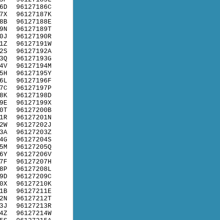
6D
96127186C
7X
96127187K
8B
96127188E
9N
96127189T
0J
96127190R
1Z
96127191W
2S
96127192A
3Q
96127193G
4V
96127194M
5H
96127195Y
6L
96127196F
7C
96127197P
8K
96127198D
9E
96127199X
0T
96127200B
1R
96127201N
2W
96127202J
3A
96127203Z
4G
96127204S
5M
96127205Q
6Y
96127206V
7F
96127207H
8P
96127208L
9D
96127209C
0X
96127210K
1B
96127211E
2N
96127212T
3J
96127213R
4Z
96127214W