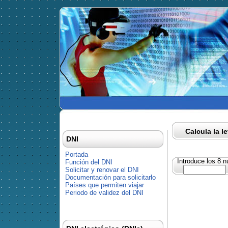
Calcula la l
DNI
Portada
Introduce los 8 
Función del DNI
Solicitar y renovar el DNI
Documentación para solicitarlo
Países que permiten viajar
Periodo de validez del DNI