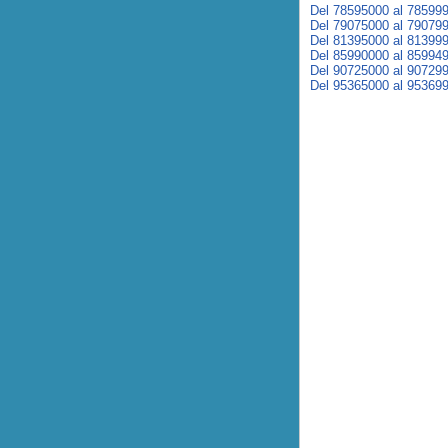
Del 78595000 al 78599
Del 79075000 al 79079
Del 81395000 al 81399
Del 85990000 al 85994
Del 90725000 al 90729
Del 95365000 al 95369