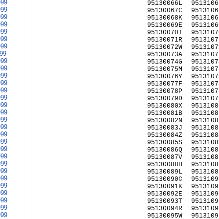
999
95130066L
9513106
999
95130067C
9513106
999
95130068K
9513106
999
95130069E
9513106
999
95130070T
9513107
999
95130071R
9513107
999
95130072W
9513107
999
95130073A
9513107
999
95130074G
9513107
999
95130075M
9513107
999
95130076Y
9513107
999
95130077F
9513107
999
95130078P
9513107
999
95130079D
9513107
999
95130080X
9513108
999
95130081B
9513108
999
95130082N
9513108
999
95130083J
9513108
999
95130084Z
9513108
999
95130085S
9513108
999
95130086Q
9513108
999
95130087V
9513108
999
95130088H
9513108
999
95130089L
9513108
999
95130090C
9513109
999
95130091K
9513109
999
95130092E
9513109
999
95130093T
9513109
999
95130094R
9513109
999
95130095W
9513109