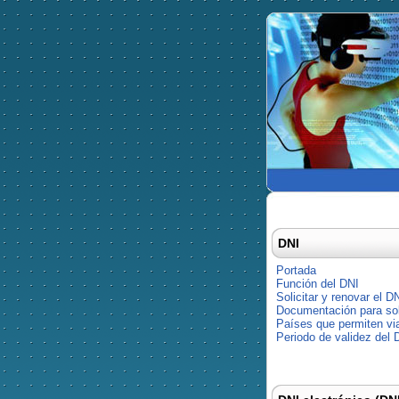
DNI
Portada
Función del DNI
Solicitar y renovar el D
Documentación para soli
Países que permiten via
Periodo de validez del 