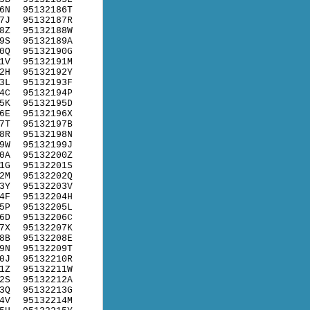
6N
95132186T
7J
95132187R
8Z
95132188W
9S
95132189A
0Q
95132190G
1V
95132191M
2H
95132192Y
3L
95132193F
4C
95132194P
5K
95132195D
6E
95132196X
7T
95132197B
8R
95132198N
9W
95132199J
0A
95132200Z
1G
95132201S
2M
95132202Q
3Y
95132203V
4F
95132204H
5P
95132205L
6D
95132206C
7X
95132207K
8B
95132208E
9N
95132209T
0J
95132210R
1Z
95132211W
2S
95132212A
3Q
95132213G
4V
95132214M