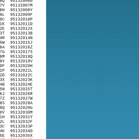
6Q
95132006G
7V
95132007M
8H
95132008Y
9L
95132009F
0C
95132010P
1K
95132011D
2E
95132012X
3T
95132013B
4R
95132014N
5W
95132015J
6A
95132016Z
7G
95132017S
8M
95132018Q
9Y
95132019V
0F
95132020H
1P
95132021L
2D
95132022C
3X
95132023K
4B
95132024E
5N
95132025T
6J
95132026R
7Z
95132027W
8S
95132028A
9Q
95132029G
0V
95132030M
1H
95132031Y
2L
95132032F
3C
95132033P
4K
95132034D
5E
95132035X