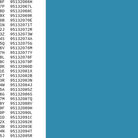
6F
95132066H
7P
95132067L
8D
95132068C
9X
95132069K
0B
95132070E
1N
95132071T
2J
95132072R
3Z
95132073W
4S
95132074A
5Q
95132075G
6V
95132076M
7H
95132077Y
8L
95132078F
9C
95132079P
0K
95132080D
1E
95132081X
2T
95132082B
3R
95132083N
4W
95132084J
5A
95132085Z
6G
95132086S
7M
95132087Q
8Y
95132088V
9F
95132089H
0P
95132090L
1D
95132091C
2X
95132092K
3B
95132093E
4N
95132094T
5J
95132095R