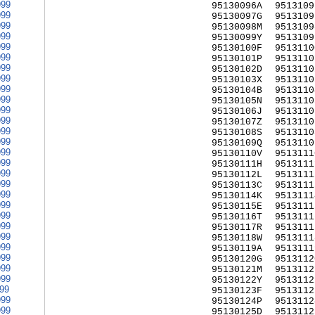
999
95130096A
9513109
999
95130097G
9513109
999
95130098M
9513109
999
95130099Y
9513109
999
95130100F
9513110
999
95130101P
9513110
999
95130102D
9513110
999
95130103X
9513110
999
95130104B
9513110
999
95130105N
9513110
999
95130106J
9513110
999
95130107Z
9513110
999
95130108S
9513110
999
95130109Q
9513110
999
95130110V
9513111
999
95130111H
9513111
999
95130112L
9513111
999
95130113C
9513111
999
95130114K
9513111
999
95130115E
9513111
999
95130116T
9513111
999
95130117R
9513111
999
95130118W
9513111
999
95130119A
9513111
999
95130120G
9513112
999
95130121M
9513112
999
95130122Y
9513112
999
95130123F
9513112
999
95130124P
9513112
999
95130125D
9513112