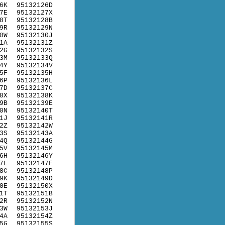
6K
95132126D
7E
95132127X
8T
95132128B
9R
95132129N
0W
95132130J
1A
95132131Z
2G
95132132S
3M
95132133Q
4Y
95132134V
5F
95132135H
6P
95132136L
7D
95132137C
8X
95132138K
9B
95132139E
0N
95132140T
1J
95132141R
2Z
95132142W
3S
95132143A
4Q
95132144G
5V
95132145M
6H
95132146Y
7L
95132147F
8C
95132148P
9K
95132149D
0E
95132150X
1T
95132151B
2R
95132152N
3W
95132153J
4A
95132154Z
5G
95132155S