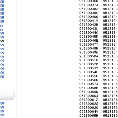
95130036N
9513103
999
95130037J
9513103
999
95130038Z
9513103
999
95130039S
9513103
999
95130040Q
9513104
999
95130041V
9513104
999
95130042H
9513104
999
95130043L
9513104
999
95130044C
9513104
999
95130045K
9513104
999
95130046E
9513104
999
95130047T
9513104
999
95130048R
9513104
999
95130049W
9513104
999
95130050A
9513105
999
95130051G
9513105
999
95130052M
9513105
999
95130053Y
9513105
999
95130054F
9513105
999
95130055P
9513105
999
95130056D
9513105
95130057X
9513105
95130058B
9513105
95130059N
9513105
95130060J
9513106
95130061Z
9513106
999
95130062S
9513106
999
95130063Q
9513106
999
95130064V
9513106
999
95130065H
9513106