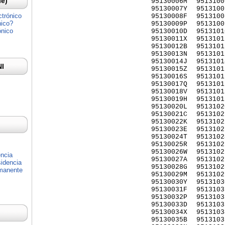
Ie)
95130006M
9513100
95130007Y
9513100
ctrónico
95130008F
9513100
nico?
95130009P
9513100
ónico
95130010D
9513101
95130011X
9513101
95130012B
9513101
95130013N
9513101
95130014J
9513101
NI
95130015Z
9513101
95130016S
9513101
95130017Q
9513101
95130018V
9513101
95130019H
9513101
95130020L
9513102
95130021C
9513102
95130022K
9513102
95130023E
9513102
95130024T
9513102
95130025R
9513102
95130026W
9513102
encia
95130027A
9513102
idencia
95130028G
9513102
rmanente
95130029M
9513102
95130030Y
9513103
95130031F
9513103
95130032P
9513103
95130033D
9513103
95130034X
9513103
95130035B
9513103