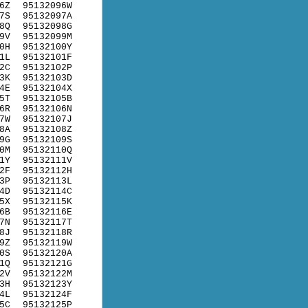
6Z
95132096W
7S
95132097A
8Q
95132098G
9V
95132099M
0H
95132100Y
1L
95132101F
2C
95132102P
3K
95132103D
4E
95132104X
5T
95132105B
6R
95132106N
7W
95132107J
8A
95132108Z
9G
95132109S
0M
95132110Q
1Y
95132111V
2F
95132112H
3P
95132113L
4D
95132114C
5X
95132115K
6B
95132116E
7N
95132117T
8J
95132118R
9Z
95132119W
0S
95132120A
1Q
95132121G
2V
95132122M
3H
95132123Y
4L
95132124F
5C
95132125P