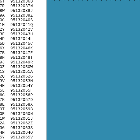
6T
95132036B
7R
95132037N
8W
95132038J
9A
95132039Z
0G
95132040S
1M
95132041Q
2Y
95132042V
3F
95132043H
4P
95132044L
5D
95132045C
6X
95132046K
7B
95132047E
8N
95132048T
9J
95132049R
0Z
95132050W
1S
95132051A
2Q
95132052G
3V
95132053M
4H
95132054Y
5L
95132055F
6C
95132056P
7K
95132057D
8E
95132058X
9T
95132059B
0R
95132060N
1W
95132061J
2A
95132062Z
3G
95132063S
4M
95132064Q
5Y
95132065V