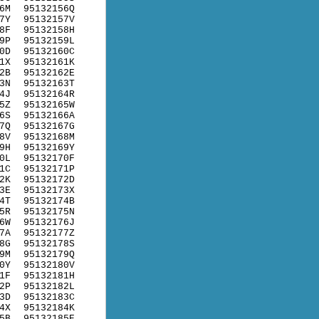
6M
95132156Q
7Y
95132157V
8F
95132158H
9P
95132159L
0D
95132160C
1X
95132161K
2B
95132162E
3N
95132163T
4J
95132164R
5Z
95132165W
6S
95132166A
7Q
95132167G
8V
95132168M
9H
95132169Y
0L
95132170F
1C
95132171P
2K
95132172D
3E
95132173X
4T
95132174B
5R
95132175N
6W
95132176J
7A
95132177Z
8G
95132178S
9M
95132179Q
0Y
95132180V
1F
95132181H
2P
95132182L
3D
95132183C
4X
95132184K
5B
95132185E