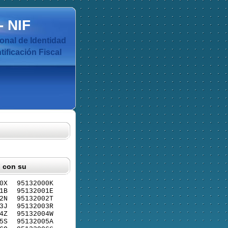
-
NIF
nal de Identidad
ificación Fiscal
F con su
0X
95132000K
1B
95132001E
2N
95132002T
3J
95132003R
4Z
95132004W
5S
95132005A