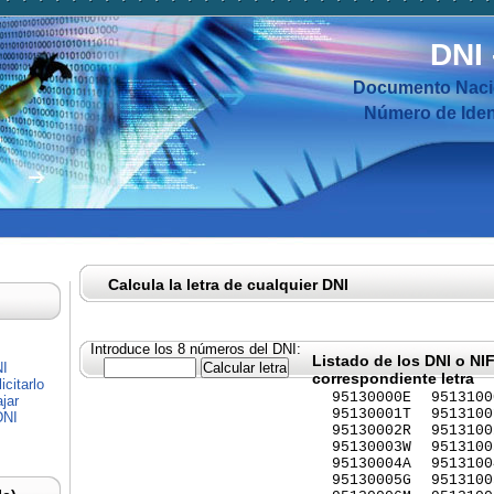
DNI
Documento Nacio
Número de Ident
Calcula la letra de cualquier DNI
Introduce los 8 números del DNI:
Listado de los DNI o NI
NI
correspondiente letra
citarlo
95130000E
9513100
jar
95130001T
9513100
DNI
95130002R
9513100
95130003W
9513100
95130004A
9513100
95130005G
9513100