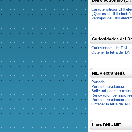
DNI electrónico (DN
Características DNI ele
¿Qué es el DNI electró
Ventajas del DNI electr
Curiosidades del D
Curiosidades del DNI
Obtener la letra del DNI
NIE y extranjería
Portada
Permiso residencia
Solicitud permiso resid
Renovación permiso res
Permiso residencia pe
Obtener la letra del NIE
Lista DNI - NIF