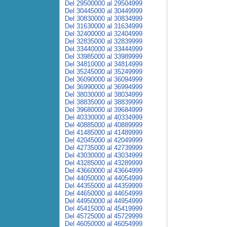
Del 29500000 al 29504999
Del 30445000 al 30449999
Del 30830000 al 30834999
Del 31630000 al 31634999
Del 32400000 al 32404999
Del 32835000 al 32839999
Del 33440000 al 33444999
Del 33985000 al 33989999
Del 34810000 al 34814999
Del 35245000 al 35249999
Del 36090000 al 36094999
Del 36990000 al 36994999
Del 38030000 al 38034999
Del 38835000 al 38839999
Del 39680000 al 39684999
Del 40330000 al 40334999
Del 40885000 al 40889999
Del 41485000 al 41489999
Del 42045000 al 42049999
Del 42735000 al 42739999
Del 43030000 al 43034999
Del 43285000 al 43289999
Del 43660000 al 43664999
Del 44050000 al 44054999
Del 44355000 al 44359999
Del 44650000 al 44654999
Del 44950000 al 44954999
Del 45415000 al 45419999
Del 45725000 al 45729999
Del 46050000 al 46054999