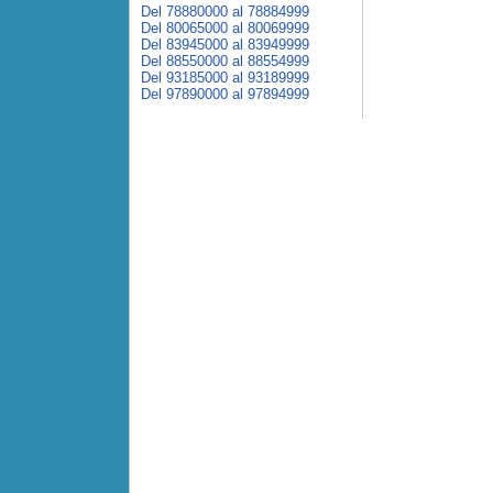
Del 78880000 al 78884999
Del 80065000 al 80069999
Del 83945000 al 83949999
Del 88550000 al 88554999
Del 93185000 al 93189999
Del 97890000 al 97894999