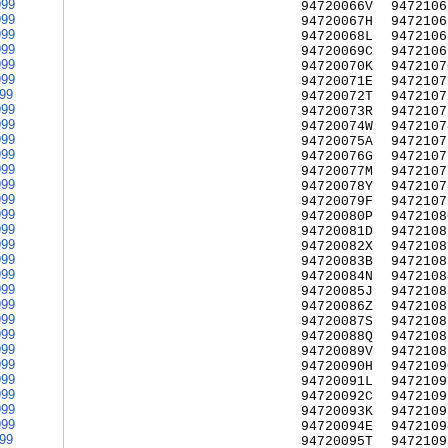
999
94720066V
9472106
999
94720067H
9472106
999
94720068L
9472106
999
94720069C
9472106
999
94720070K
9472107
999
94720071E
9472107
999
94720072T
9472107
999
94720073R
9472107
999
94720074W
9472107
999
94720075A
9472107
999
94720076G
9472107
999
94720077M
9472107
999
94720078Y
9472107
999
94720079F
9472107
999
94720080P
9472108
999
94720081D
9472108
999
94720082X
9472108
999
94720083B
9472108
999
94720084N
9472108
999
94720085J
9472108
999
94720086Z
9472108
999
94720087S
9472108
999
94720088Q
9472108
999
94720089V
9472108
999
94720090H
9472109
999
94720091L
9472109
999
94720092C
9472109
999
94720093K
9472109
999
94720094E
9472109
999
94720095T
9472109