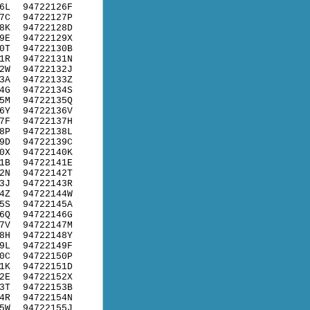
6L
94722126F
7C
94722127P
8K
94722128D
9E
94722129X
0T
94722130B
1R
94722131N
2W
94722132J
3A
94722133Z
4G
94722134S
5M
94722135Q
6Y
94722136V
7F
94722137H
8P
94722138L
9D
94722139C
0X
94722140K
1B
94722141E
2N
94722142T
3J
94722143R
4Z
94722144W
5S
94722145A
6Q
94722146G
7V
94722147M
8H
94722148Y
9L
94722149F
0C
94722150P
1K
94722151D
2E
94722152X
3T
94722153B
4R
94722154N
5W
94722155J