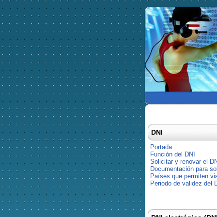
DNI
Portada
Función del DNI
Solicitar y renovar el D
Documentación para soli
Países que permiten via
Periodo de validez del 