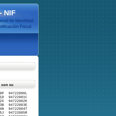
-
NIF
nal de Identidad
ificación Fiscal
F con su
0P
94722000L
1D
94722001C
2X
94722002K
3B
94722003E
4N
94722004T
5J
94722005R