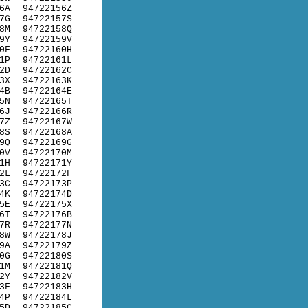
6A
94722156Z
7G
94722157S
8M
94722158Q
9Y
94722159V
0F
94722160H
1P
94722161L
2D
94722162C
3X
94722163K
4B
94722164E
5N
94722165T
6J
94722166R
7Z
94722167W
8S
94722168A
9Q
94722169G
0V
94722170M
1H
94722171Y
2L
94722172F
3C
94722173P
4K
94722174D
5E
94722175X
6T
94722176B
7R
94722177N
8W
94722178J
9A
94722179Z
0G
94722180S
1M
94722181Q
2Y
94722182V
3F
94722183H
4P
94722184L
5D
94722185C