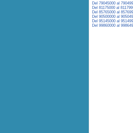
Del 79045000 al 79049
Del 81175000 al 81179
Del 85765000 al 85769
Del 90500000 al 90504
Del 95145000 al 95149
Del 99860000 al 99864