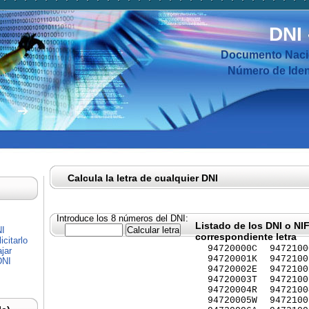
DNI
Documento Nacio
Número de Ident
Calcula la letra de cualquier DNI
Introduce los 8 números del DNI:
Listado de los DNI o NI
NI
correspondiente letra
citarlo
94720000C
9472100
jar
94720001K
9472100
DNI
94720002E
9472100
94720003T
9472100
94720004R
9472100
94720005W
9472100