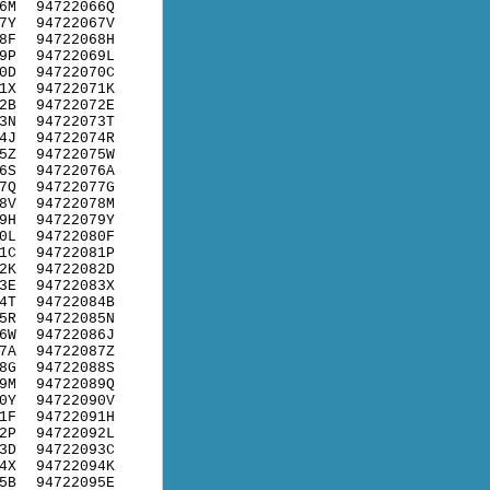
6M
94722066Q
7Y
94722067V
8F
94722068H
9P
94722069L
0D
94722070C
1X
94722071K
2B
94722072E
3N
94722073T
4J
94722074R
5Z
94722075W
6S
94722076A
7Q
94722077G
8V
94722078M
9H
94722079Y
0L
94722080F
1C
94722081P
2K
94722082D
3E
94722083X
4T
94722084B
5R
94722085N
6W
94722086J
7A
94722087Z
8G
94722088S
9M
94722089Q
0Y
94722090V
1F
94722091H
2P
94722092L
3D
94722093C
4X
94722094K
5B
94722095E