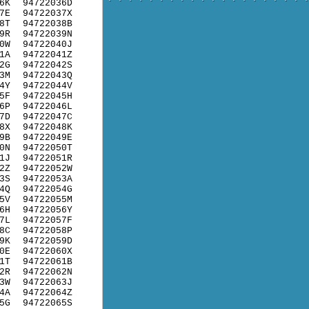
6K
94722036D
7E
94722037X
8T
94722038B
9R
94722039N
0W
94722040J
1A
94722041Z
2G
94722042S
3M
94722043Q
4Y
94722044V
5F
94722045H
6P
94722046L
7D
94722047C
8X
94722048K
9B
94722049E
0N
94722050T
1J
94722051R
2Z
94722052W
3S
94722053A
4Q
94722054G
5V
94722055M
6H
94722056Y
7L
94722057F
8C
94722058P
9K
94722059D
0E
94722060X
1T
94722061B
2R
94722062N
3W
94722063J
4A
94722064Z
5G
94722065S