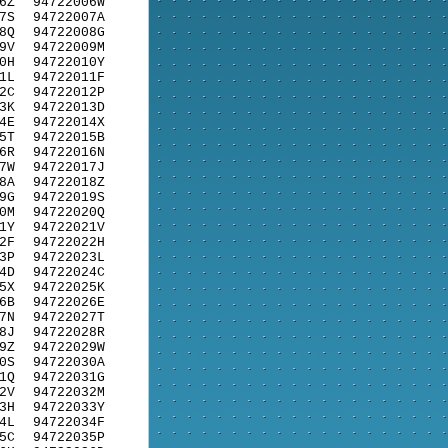
6Z
94722006W
7S
94722007A
8Q
94722008G
9V
94722009M
0H
94722010Y
1L
94722011F
2C
94722012P
3K
94722013D
4E
94722014X
5T
94722015B
6R
94722016N
7W
94722017J
8A
94722018Z
9G
94722019S
0M
94722020Q
1Y
94722021V
2F
94722022H
3P
94722023L
4D
94722024C
5X
94722025K
6B
94722026E
7N
94722027T
8J
94722028R
9Z
94722029W
0S
94722030A
1Q
94722031G
2V
94722032M
3H
94722033Y
4L
94722034F
5C
94722035P