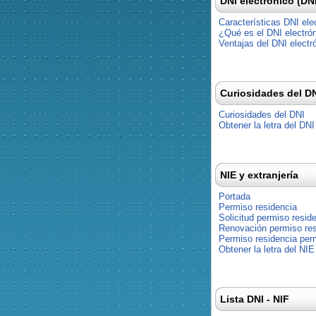
DNI electrónico (DN
Características DNI ele
¿Qué es el DNI electró
Ventajas del DNI electr
Curiosidades del D
Curiosidades del DNI
Obtener la letra del DNI
NIE y extranjería
Portada
Permiso residencia
Solicitud permiso resid
Renovación permiso res
Permiso residencia pe
Obtener la letra del NIE
Lista DNI - NIF