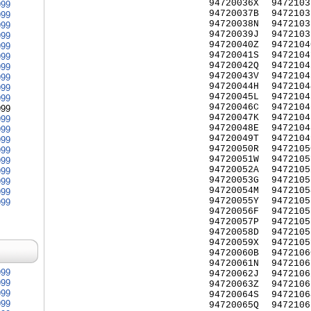
94720036X
9472103
999
94720037B
9472103
999
94720038N
9472103
999
94720039J
9472103
999
94720040Z
9472104
999
94720041S
9472104
999
94720042Q
9472104
999
94720043V
9472104
999
94720044H
9472104
999
94720045L
9472104
999
94720046C
9472104
999
94720047K
9472104
999
94720048E
9472104
999
94720049T
9472104
999
94720050R
9472105
999
94720051W
9472105
999
94720052A
9472105
999
94720053G
9472105
999
94720054M
9472105
999
94720055Y
9472105
999
94720056F
9472105
94720057P
9472105
94720058D
9472105
94720059X
9472105
94720060B
9472106
94720061N
9472106
999
94720062J
9472106
999
94720063Z
9472106
999
94720064S
9472106
999
94720065Q
9472106