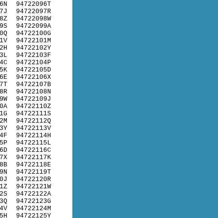
6N
94722096T
7J
94722097R
8Z
94722098W
9S
94722099A
0Q
94722100G
1V
94722101M
2H
94722102Y
3L
94722103F
4C
94722104P
5K
94722105D
6E
94722106X
7T
94722107B
8R
94722108N
9W
94722109J
0A
94722110Z
1G
94722111S
2M
94722112Q
3Y
94722113V
4F
94722114H
5P
94722115L
6D
94722116C
7X
94722117K
8B
94722118E
9N
94722119T
0J
94722120R
1Z
94722121W
2S
94722122A
3Q
94722123G
4V
94722124M
5H
94722125Y