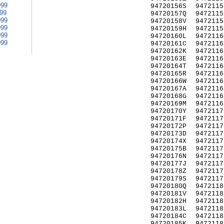
999
94720156S
9472115
999
94720157Q
9472115
999
94720158V
9472115
999
94720159H
9472115
999
94720160L
9472116
999
94720161C
9472116
94720162K
9472116
94720163E
9472116
94720164T
9472116
94720165R
9472116
94720166W
9472116
94720167A
9472116
94720168G
9472116
94720169M
9472116
94720170Y
9472117
94720171F
9472117
94720172P
9472117
94720173D
9472117
94720174X
9472117
94720175B
9472117
94720176N
9472117
94720177J
9472117
94720178Z
9472117
94720179S
9472117
94720180Q
9472118
94720181V
9472118
94720182H
9472118
94720183L
9472118
94720184C
9472118
94720185K
9472118