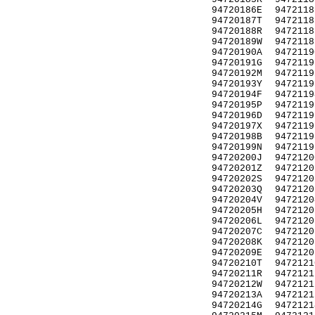
94720186E
9472118
94720187T
9472118
94720188R
9472118
94720189W
9472118
94720190A
9472119
94720191G
9472119
94720192M
9472119
94720193Y
9472119
94720194F
9472119
94720195P
9472119
94720196D
9472119
94720197X
9472119
94720198B
9472119
94720199N
9472119
94720200J
9472120
94720201Z
9472120
94720202S
9472120
94720203Q
9472120
94720204V
9472120
94720205H
9472120
94720206L
9472120
94720207C
9472120
94720208K
9472120
94720209E
9472120
94720210T
9472121
94720211R
9472121
94720212W
9472121
94720213A
9472121
94720214G
9472121