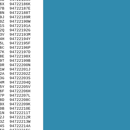
6X
94722186K
7B
94722187E
8N
94722188T
9J
94722189R
0Z
94722190W
1S
94722191A
2Q
94722192G
3V
94722193M
4H
94722194Y
5L
94722195F
6C
94722196P
7K
94722197D
8E
94722198X
9T
94722199B
0R
94722200N
1W
94722201J
2A
94722202Z
3G
94722203S
4M
94722204Q
5Y
94722205V
6F
94722206H
7P
94722207L
8D
94722208C
9X
94722209K
0B
94722210E
1N
94722211T
2J
94722212R
3Z
94722213W
4S
94722214A