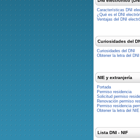
DNI electrónico (DN
Características DNI ele
¿Qué es el DNI electró
Ventajas del DNI electr
Curiosidades del D
Curiosidades del DNI
Obtener la letra del DNI
NIE y extranjería
Portada
Permiso residencia
Solicitud permiso resid
Renovación permiso res
Permiso residencia pe
Obtener la letra del NIE
Lista DNI - NIF