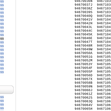
94670036N
9467103
999
94670037J
9467103
999
94670038Z
9467103
999
94670039S
9467103
999
94670040Q
9467104
999
94670041V
9467104
999
94670042H
9467104
999
94670043L
9467104
999
94670044C
9467104
999
94670045K
9467104
999
94670046E
9467104
999
94670047T
9467104
999
94670048R
9467104
999
94670049W
9467104
999
94670050A
9467105
999
94670051G
9467105
999
94670052M
9467105
999
94670053Y
9467105
999
94670054F
9467105
999
94670055P
9467105
999
94670056D
9467105
94670057X
9467105
94670058B
9467105
94670059N
9467105
94670060J
9467106
94670061Z
9467106
999
94670062S
9467106
999
94670063Q
9467106
999
94670064V
9467106
999
94670065H
9467106