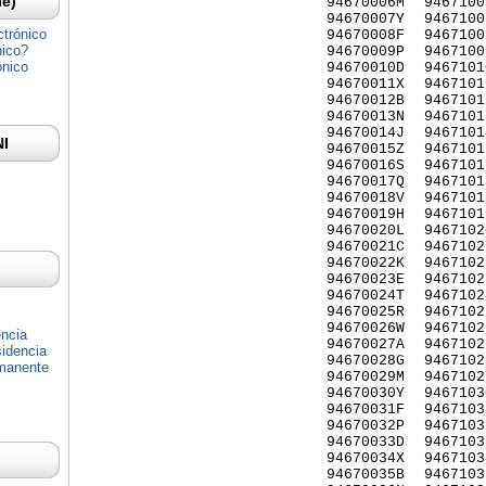
Ie)
94670006M
9467100
94670007Y
9467100
ctrónico
94670008F
9467100
nico?
94670009P
9467100
ónico
94670010D
9467101
94670011X
9467101
94670012B
9467101
94670013N
9467101
94670014J
9467101
NI
94670015Z
9467101
94670016S
9467101
94670017Q
9467101
94670018V
9467101
94670019H
9467101
94670020L
9467102
94670021C
9467102
94670022K
9467102
94670023E
9467102
94670024T
9467102
94670025R
9467102
94670026W
9467102
encia
94670027A
9467102
idencia
94670028G
9467102
rmanente
94670029M
9467102
94670030Y
9467103
94670031F
9467103
94670032P
9467103
94670033D
9467103
94670034X
9467103
94670035B
9467103