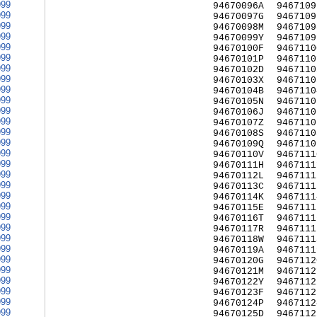
999
94670096A
9467109
999
94670097G
9467109
999
94670098M
9467109
999
94670099Y
9467109
999
94670100F
9467110
999
94670101P
9467110
999
94670102D
9467110
999
94670103X
9467110
999
94670104B
9467110
999
94670105N
9467110
999
94670106J
9467110
999
94670107Z
9467110
999
94670108S
9467110
999
94670109Q
9467110
999
94670110V
9467111
999
94670111H
9467111
999
94670112L
9467111
999
94670113C
9467111
999
94670114K
9467111
999
94670115E
9467111
999
94670116T
9467111
999
94670117R
9467111
999
94670118W
9467111
999
94670119A
9467111
999
94670120G
9467112
999
94670121M
9467112
999
94670122Y
9467112
999
94670123F
9467112
999
94670124P
9467112
999
94670125D
9467112