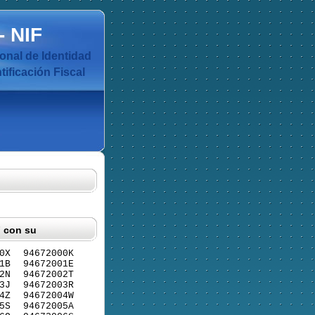
-
NIF
nal de Identidad
ificación Fiscal
F con su
0X
94672000K
1B
94672001E
2N
94672002T
3J
94672003R
4Z
94672004W
5S
94672005A