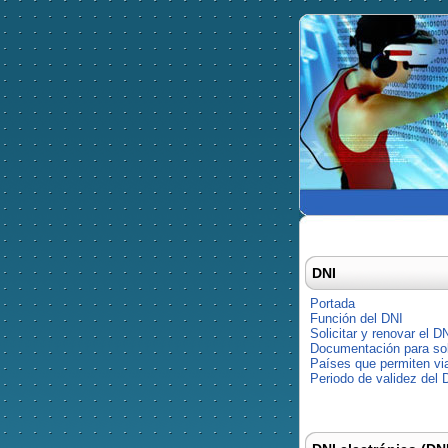
DNI
Portada
Función del DNI
Solicitar y renovar el D
Documentación para soli
Países que permiten via
Periodo de validez del 