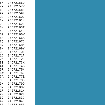
6M
94672156Q
7Y
94672157V
8F
94672158H
9P
94672159L
0D
94672160C
1X
94672161K
2B
94672162E
3N
94672163T
4J
94672164R
5Z
94672165W
6S
94672166A
7Q
94672167G
8V
94672168M
9H
94672169Y
0L
94672170F
1C
94672171P
2K
94672172D
3E
94672173X
4T
94672174B
5R
94672175N
6W
94672176J
7A
94672177Z
8G
94672178S
9M
94672179Q
0Y
94672180V
1F
94672181H
2P
94672182L
3D
94672183C
4X
94672184K
5B
94672185E