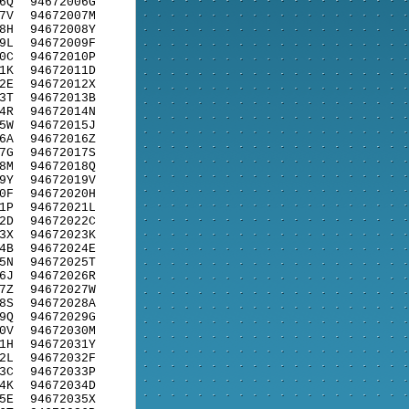
6Q
94672006G
7V
94672007M
8H
94672008Y
9L
94672009F
0C
94672010P
1K
94672011D
2E
94672012X
3T
94672013B
4R
94672014N
5W
94672015J
6A
94672016Z
7G
94672017S
8M
94672018Q
9Y
94672019V
0F
94672020H
1P
94672021L
2D
94672022C
3X
94672023K
4B
94672024E
5N
94672025T
6J
94672026R
7Z
94672027W
8S
94672028A
9Q
94672029G
0V
94672030M
1H
94672031Y
2L
94672032F
3C
94672033P
4K
94672034D
5E
94672035X