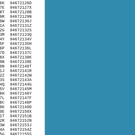
6K
94672126D
7E
94672127X
8T
94672128B
9R
94672129N
0W
94672130J
1A
94672131Z
2G
94672132S
3M
94672133Q
4Y
94672134V
5F
94672135H
6P
94672136L
7D
94672137C
8X
94672138K
9B
94672139E
0N
94672140T
1J
94672141R
2Z
94672142W
3S
94672143A
4Q
94672144G
5V
94672145M
6H
94672146Y
7L
94672147F
8C
94672148P
9K
94672149D
0E
94672150X
1T
94672151B
2R
94672152N
3W
94672153J
4A
94672154Z
5G
94672155S