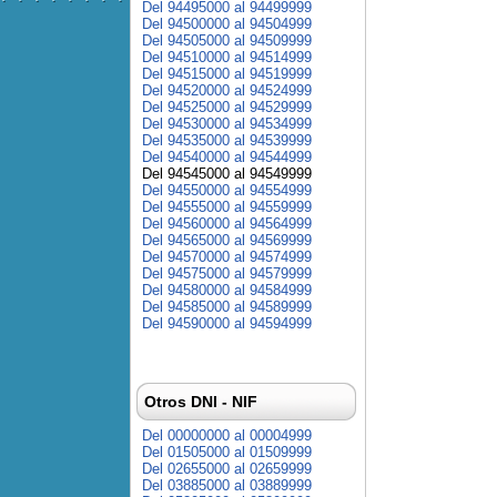
Del 94495000 al 94499999
Del 94500000 al 94504999
Del 94505000 al 94509999
Del 94510000 al 94514999
Del 94515000 al 94519999
Del 94520000 al 94524999
Del 94525000 al 94529999
Del 94530000 al 94534999
Del 94535000 al 94539999
Del 94540000 al 94544999
Del 94545000 al 94549999
Del 94550000 al 94554999
Del 94555000 al 94559999
Del 94560000 al 94564999
Del 94565000 al 94569999
Del 94570000 al 94574999
Del 94575000 al 94579999
Del 94580000 al 94584999
Del 94585000 al 94589999
Del 94590000 al 94594999
Otros DNI - NIF
Del 00000000 al 00004999
Del 01505000 al 01509999
Del 02655000 al 02659999
Del 03885000 al 03889999