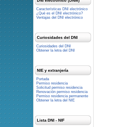
DNI electrónico (DNIe)
Características DNI electrónico
¿Qué es el DNI electrónico?
Ventajas del DNI electrónico
Curiosidades del DNI
Curiosidades del DNI
Obtener la letra del DNI
NIE y extranjería
Portada
Permiso residencia
Solicitud permiso residencia
Renovación permiso residencia
Permiso residencia permanente
Obtener la letra del NIE
Lista DNI - NIF