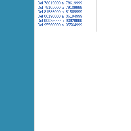
Del 78615000 al 78619999
Del 79105000 al 79109999
Del 81585000 al 81589999
Del 86190000 al 86194999
Del 90925000 al 90929999
Del 95560000 al 95564999