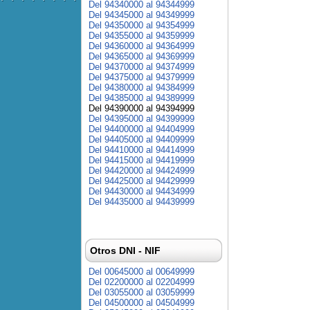
Del 94340000 al 94344999
Del 94345000 al 94349999
Del 94350000 al 94354999
Del 94355000 al 94359999
Del 94360000 al 94364999
Del 94365000 al 94369999
Del 94370000 al 94374999
Del 94375000 al 94379999
Del 94380000 al 94384999
Del 94385000 al 94389999
Del 94390000 al 94394999
Del 94395000 al 94399999
Del 94400000 al 94404999
Del 94405000 al 94409999
Del 94410000 al 94414999
Del 94415000 al 94419999
Del 94420000 al 94424999
Del 94425000 al 94429999
Del 94430000 al 94434999
Del 94435000 al 94439999
Otros DNI - NIF
Del 00645000 al 00649999
Del 02200000 al 02204999
Del 03055000 al 03059999
Del 04500000 al 04504999