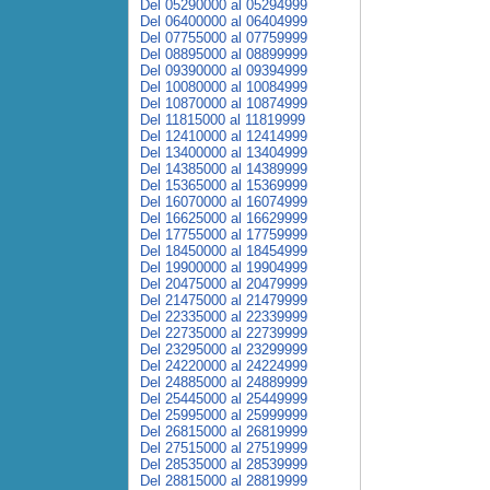
Del 05290000 al 05294999
Del 06400000 al 06404999
Del 07755000 al 07759999
Del 08895000 al 08899999
Del 09390000 al 09394999
Del 10080000 al 10084999
Del 10870000 al 10874999
Del 11815000 al 11819999
Del 12410000 al 12414999
Del 13400000 al 13404999
Del 14385000 al 14389999
Del 15365000 al 15369999
Del 16070000 al 16074999
Del 16625000 al 16629999
Del 17755000 al 17759999
Del 18450000 al 18454999
Del 19900000 al 19904999
Del 20475000 al 20479999
Del 21475000 al 21479999
Del 22335000 al 22339999
Del 22735000 al 22739999
Del 23295000 al 23299999
Del 24220000 al 24224999
Del 24885000 al 24889999
Del 25445000 al 25449999
Del 25995000 al 25999999
Del 26815000 al 26819999
Del 27515000 al 27519999
Del 28535000 al 28539999
Del 28815000 al 28819999