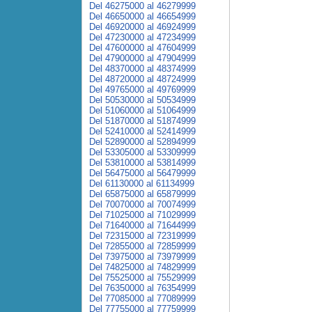
Del 46275000 al 46279999
Del 46650000 al 46654999
Del 46920000 al 46924999
Del 47230000 al 47234999
Del 47600000 al 47604999
Del 47900000 al 47904999
Del 48370000 al 48374999
Del 48720000 al 48724999
Del 49765000 al 49769999
Del 50530000 al 50534999
Del 51060000 al 51064999
Del 51870000 al 51874999
Del 52410000 al 52414999
Del 52890000 al 52894999
Del 53305000 al 53309999
Del 53810000 al 53814999
Del 56475000 al 56479999
Del 61130000 al 61134999
Del 65875000 al 65879999
Del 70070000 al 70074999
Del 71025000 al 71029999
Del 71640000 al 71644999
Del 72315000 al 72319999
Del 72855000 al 72859999
Del 73975000 al 73979999
Del 74825000 al 74829999
Del 75525000 al 75529999
Del 76350000 al 76354999
Del 77085000 al 77089999
Del 77755000 al 77759999