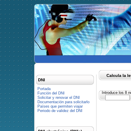
Calcula la l
DNI
Portada
Introduce los 8 
Función del DNI
Solicitar y renovar el DNI
Documentación para solicitarlo
Países que permiten viajar
Periodo de validez del DNI