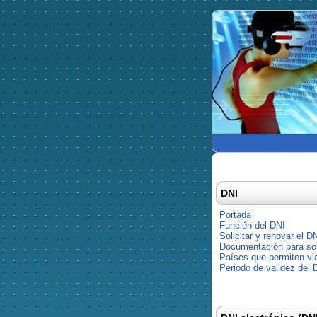
DNI
Portada
Función del DNI
Solicitar y renovar el D
Documentación para soli
Países que permiten via
Periodo de validez del 