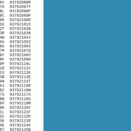
6V
93792096M
7H
93792097Y
8L
93792098F
9C
93792099P
0K
93792100D
1E
93792101X
2T
93792102B
3R
93792103N
4W
93792104J
5A
93792105Z
6G
93792106S
7M
93792107Q
8Y
93792108V
9F
93792109H
0P
93792110L
1D
93792111C
2X
93792112K
3B
93792113E
4N
93792114T
5J
93792115R
6Z
93792116W
7S
93792117A
8Q
93792118G
9V
93792119M
0H
93792120Y
1L
93792121F
2C
93792122P
3K
93792123D
4E
93792124X
5T
93792125B