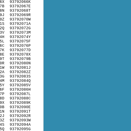
6X
93792066K
7B
93792067E
8N
93792068T
9J
93792069R
0Z
93792070W
1S
93792071A
2Q
93792072G
3V
93792073M
4H
93792074Y
5L
93792075F
6C
93792076P
7K
93792077D
8E
93792078X
9T
93792079B
0R
93792080N
1W
93792081J
2A
93792082Z
3G
93792083S
4M
93792084Q
5Y
93792085V
6F
93792086H
7P
93792087L
8D
93792088C
9X
93792089K
0B
93792090E
1N
93792091T
2J
93792092R
3Z
93792093W
4S
93792094A
5Q
93792095G