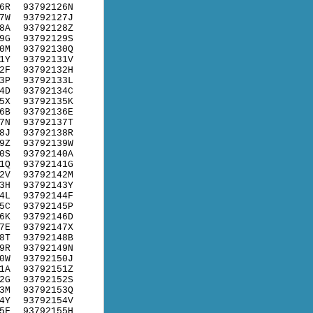
6R
93792126N
7W
93792127J
8A
93792128Z
9G
93792129S
0M
93792130Q
1Y
93792131V
2F
93792132H
3P
93792133L
4D
93792134C
5X
93792135K
6B
93792136E
7N
93792137T
8J
93792138R
9Z
93792139W
0S
93792140A
1Q
93792141G
2V
93792142M
3H
93792143Y
4L
93792144F
5C
93792145P
6K
93792146D
7E
93792147X
8T
93792148B
9R
93792149N
0W
93792150J
1A
93792151Z
2G
93792152S
3M
93792153Q
4Y
93792154V
5F
93792155H