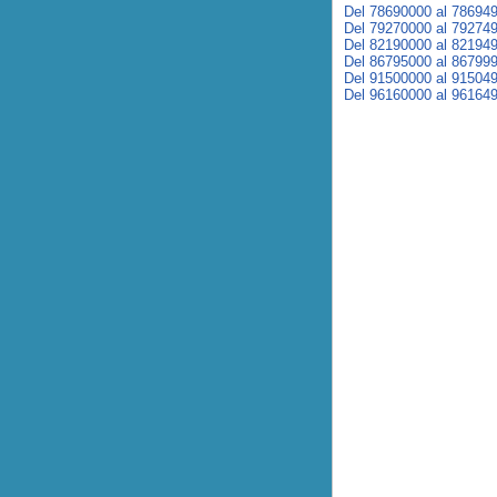
Del 78690000 al 78694
Del 79270000 al 79274
Del 82190000 al 82194
Del 86795000 al 86799
Del 91500000 al 91504
Del 96160000 al 96164