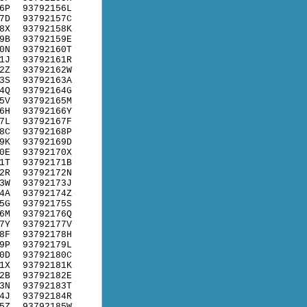
6P
93792156L
7D
93792157C
8X
93792158K
9B
93792159E
0N
93792160T
1J
93792161R
2Z
93792162W
3S
93792163A
4Q
93792164G
5V
93792165M
6H
93792166Y
7L
93792167F
8C
93792168P
9K
93792169D
0E
93792170X
1T
93792171B
2R
93792172N
3W
93792173J
4A
93792174Z
5G
93792175S
6M
93792176Q
7Y
93792177V
8F
93792178H
9P
93792179L
0D
93792180C
1X
93792181K
2B
93792182E
3N
93792183T
4J
93792184R
5Z
93792185W