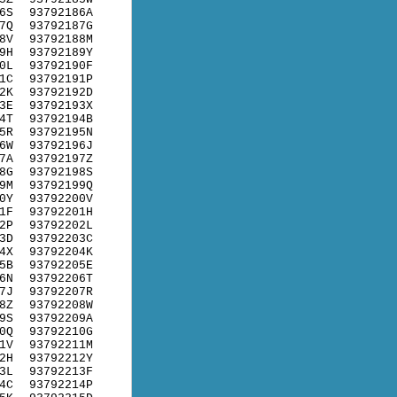
6S
93792186A
7Q
93792187G
8V
93792188M
9H
93792189Y
0L
93792190F
1C
93792191P
2K
93792192D
3E
93792193X
4T
93792194B
5R
93792195N
6W
93792196J
7A
93792197Z
8G
93792198S
9M
93792199Q
0Y
93792200V
1F
93792201H
2P
93792202L
3D
93792203C
4X
93792204K
5B
93792205E
6N
93792206T
7J
93792207R
8Z
93792208W
9S
93792209A
0Q
93792210G
1V
93792211M
2H
93792212Y
3L
93792213F
4C
93792214P