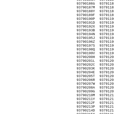
93790186G
9379118
93790187M
9379118
93790188Y
9379118
93790189F
9379118
93790190P
9379119
93790191D
9379119
93790192X
9379119
93790193B
9379119
93790194N
9379119
93790195J
9379119
93790196Z
9379119
93790197S
9379119
93790198Q
9379119
93790199V
9379119
93790200H
9379120
93790201L
9379120
93790202C
9379120
93790203K
9379120
93790204E
9379120
93790205T
9379120
93790206R
9379120
93790207W
9379120
93790208A
9379120
93790209G
9379120
93790210M
9379121
93790211Y
9379121
93790212F
9379121
93790213P
9379121
93790214D
9379121