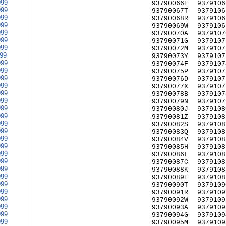
999
93790066E
9379106
999
93790067T
9379106
999
93790068R
9379106
999
93790069W
9379106
999
93790070A
9379107
999
93790071G
9379107
999
93790072M
9379107
999
93790073Y
9379107
999
93790074F
9379107
999
93790075P
9379107
999
93790076D
9379107
999
93790077X
9379107
999
93790078B
9379107
999
93790079N
9379107
999
93790080J
9379108
999
93790081Z
9379108
999
93790082S
9379108
999
93790083Q
9379108
999
93790084V
9379108
999
93790085H
9379108
999
93790086L
9379108
999
93790087C
9379108
999
93790088K
9379108
999
93790089E
9379108
999
93790090T
9379109
999
93790091R
9379109
999
93790092W
9379109
999
93790093A
9379109
999
93790094G
9379109
999
93790095M
9379109