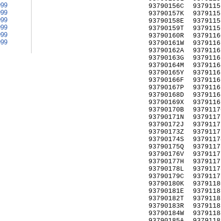
999
93790156C
9379115
999
93790157K
9379115
999
93790158E
9379115
999
93790159T
9379115
999
93790160R
9379116
999
93790161W
9379116
93790162A
9379116
93790163G
9379116
93790164M
9379116
93790165Y
9379116
93790166F
9379116
93790167P
9379116
93790168D
9379116
93790169X
9379116
93790170B
9379117
93790171N
9379117
93790172J
9379117
93790173Z
9379117
93790174S
9379117
93790175Q
9379117
93790176V
9379117
93790177H
9379117
93790178L
9379117
93790179C
9379117
93790180K
9379118
93790181E
9379118
93790182T
9379118
93790183R
9379118
93790184W
9379118
93790185A
9379118