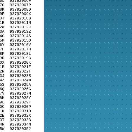
6L
93792006F
7C
93792007P
8K
93792008D
9E
93792009X
0T
93792010B
1R
93792011N
2W
93792012J
3A
93792013Z
4G
93792014S
5M
93792015Q
6Y
93792016V
7F
93792017H
8P
93792018L
9D
93792019C
0X
93792020K
1B
93792021E
2N
93792022T
3J
93792023R
4Z
93792024W
5S
93792025A
6Q
93792026G
7V
93792027M
8H
93792028Y
9L
93792029F
0C
93792030P
1K
93792031D
2E
93792032X
3T
93792033B
4R
93792034N
5W
93792035J