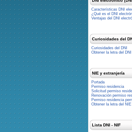
DNI electrónico (DN
Características DNI ele
¿Qué es el DNI electró
Ventajas del DNI electr
Curiosidades del D
Curiosidades del DNI
Obtener la letra del DNI
NIE y extranjería
Portada
Permiso residencia
Solicitud permiso resid
Renovación permiso res
Permiso residencia pe
Obtener la letra del NIE
Lista DNI - NIF