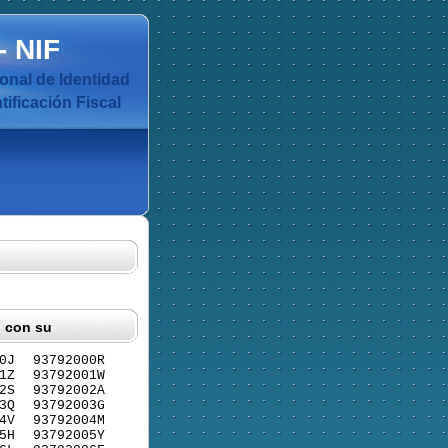
-
NIF
nal de Identidad
ificación Fiscal
F con su
0J
93792000R
1Z
93792001W
2S
93792002A
3Q
93792003G
4V
93792004M
5H
93792005Y