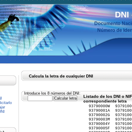
DNI
Documento Nacio
Número de Ident
Calcula la letra de cualquier DNI
Introduce los 8 números del DNI:
Listado de los DNI o NI
NI
correspondiente letra
citarlo
93790000W
9379100
jar
93790001A
9379100
DNI
93790002G
9379100
93790003M
9379100
93790004Y
9379100
93790005F
9379100