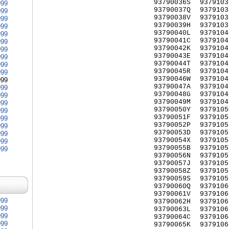
93790036S
9379103
999
93790037Q
9379103
999
93790038V
9379103
999
93790039H
9379103
999
93790040L
9379104
999
93790041C
9379104
999
93790042K
9379104
999
93790043E
9379104
999
93790044T
9379104
999
93790045R
9379104
999
93790046W
9379104
999
93790047A
9379104
999
93790048G
9379104
999
93790049M
9379104
999
93790050Y
9379105
999
93790051F
9379105
999
93790052P
9379105
999
93790053D
9379105
999
93790054X
9379105
999
93790055B
9379105
999
93790056N
9379105
93790057J
9379105
93790058Z
9379105
93790059S
9379105
93790060Q
9379106
93790061V
9379106
999
93790062H
9379106
999
93790063L
9379106
999
93790064C
9379106
999
93790065K
9379106