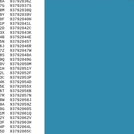
6A
93792036Z
7G
93792037S
8M
93792038Q
9Y
93792039V
0F
93792040H
1P
93792041L
2D
93792042C
3X
93792043K
4B
93792044E
5N
93792045T
6J
93792046R
7Z
93792047W
8S
93792048A
9Q
93792049G
0V
93792050M
1H
93792051Y
2L
93792052F
3C
93792053P
4K
93792054D
5E
93792055X
6T
93792056B
7R
93792057N
8W
93792058J
9A
93792059Z
0G
93792060S
1M
93792061Q
2Y
93792062V
3F
93792063H
4P
93792064L
5D
93792065C