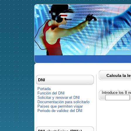
Calcula la l
DNI
Portada
Introduce los 8 
Función del DNI
Solicitar y renovar el DNI
Documentación para solicitarlo
Países que permiten viajar
Periodo de validez del DNI