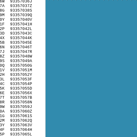
6W
93357036J
7A
93357037Z
8G
93357038S
9M
93357039Q
0Y
93357040V
1F
93357041H
2P
93357042L
3D
93357043C
4X
93357044K
5B
93357045E
6N
93357046T
7J
93357047R
8Z
93357048W
9S
93357049A
0Q
93357050G
1V
93357051M
2H
93357052Y
3L
93357053F
4C
93357054P
5K
93357055D
6E
93357056X
7T
93357057B
8R
93357058N
9W
93357059J
0A
93357060Z
1G
93357061S
2M
93357062Q
3Y
93357063V
4F
93357064H
5P
93357065L