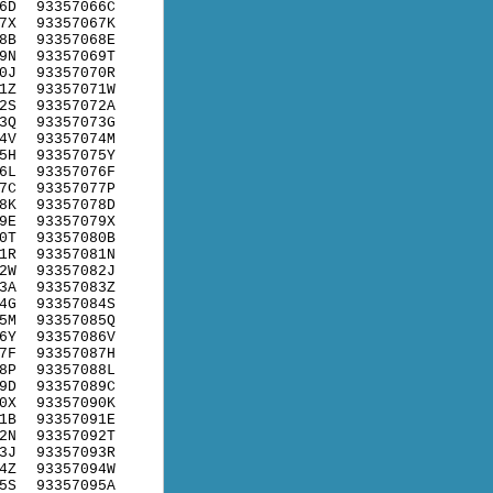
6D
93357066C
7X
93357067K
8B
93357068E
9N
93357069T
0J
93357070R
1Z
93357071W
2S
93357072A
3Q
93357073G
4V
93357074M
5H
93357075Y
6L
93357076F
7C
93357077P
8K
93357078D
9E
93357079X
0T
93357080B
1R
93357081N
2W
93357082J
3A
93357083Z
4G
93357084S
5M
93357085Q
6Y
93357086V
7F
93357087H
8P
93357088L
9D
93357089C
0X
93357090K
1B
93357091E
2N
93357092T
3J
93357093R
4Z
93357094W
5S
93357095A