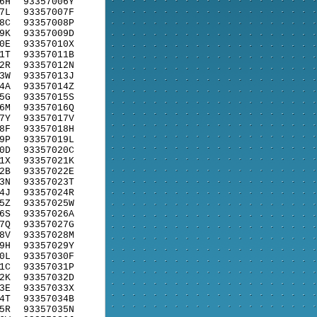
6H
93357006Y
7L
93357007F
8C
93357008P
9K
93357009D
0E
93357010X
1T
93357011B
2R
93357012N
3W
93357013J
4A
93357014Z
5G
93357015S
6M
93357016Q
7Y
93357017V
8F
93357018H
9P
93357019L
0D
93357020C
1X
93357021K
2B
93357022E
3N
93357023T
4J
93357024R
5Z
93357025W
6S
93357026A
7Q
93357027G
8V
93357028M
9H
93357029Y
0L
93357030F
1C
93357031P
2K
93357032D
3E
93357033X
4T
93357034B
5R
93357035N