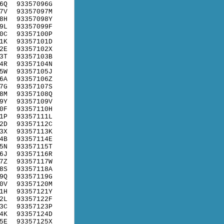
6Q
93357096G
7V
93357097M
8H
93357098Y
9L
93357099F
0C
93357100P
1K
93357101D
2E
93357102X
3T
93357103B
4R
93357104N
5W
93357105J
6A
93357106Z
7G
93357107S
8M
93357108Q
9Y
93357109V
0F
93357110H
1P
93357111L
2D
93357112C
3X
93357113K
4B
93357114E
5N
93357115T
6J
93357116R
7Z
93357117W
8S
93357118A
9Q
93357119G
0V
93357120M
1H
93357121Y
2L
93357122F
3C
93357123P
4K
93357124D
5E
93357125X