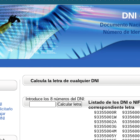
DNI
Documento Nacio
Número de Ident
Calcula la letra de cualquier DNI
Introduce los 8 números del DNI:
Listado de los DNI o NI
NI
correspondiente letra
citarlo
93355000R
9335600
jar
93355001W
9335600
DNI
93355002A
9335600
93355003G
9335600
93355004M
9335600
93355005Y
9335600