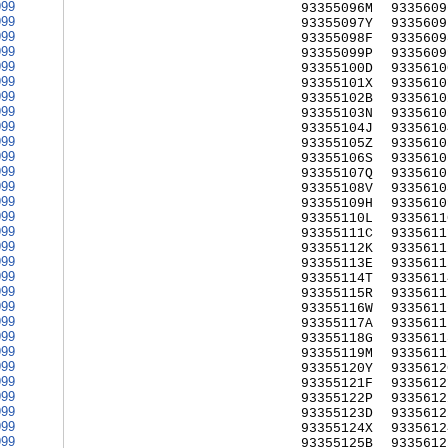
999
93355096M
9335609
999
93355097Y
9335609
999
93355098F
9335609
999
93355099P
9335609
999
93355100D
9335610
999
93355101X
9335610
999
93355102B
9335610
999
93355103N
9335610
999
93355104J
9335610
999
93355105Z
9335610
999
93355106S
9335610
999
93355107Q
9335610
999
93355108V
9335610
999
93355109H
9335610
999
93355110L
9335611
999
93355111C
9335611
999
93355112K
9335611
999
93355113E
9335611
999
93355114T
9335611
999
93355115R
9335611
999
93355116W
9335611
999
93355117A
9335611
999
93355118G
9335611
999
93355119M
9335611
999
93355120Y
9335612
999
93355121F
9335612
999
93355122P
9335612
999
93355123D
9335612
999
93355124X
9335612
999
93355125B
9335612