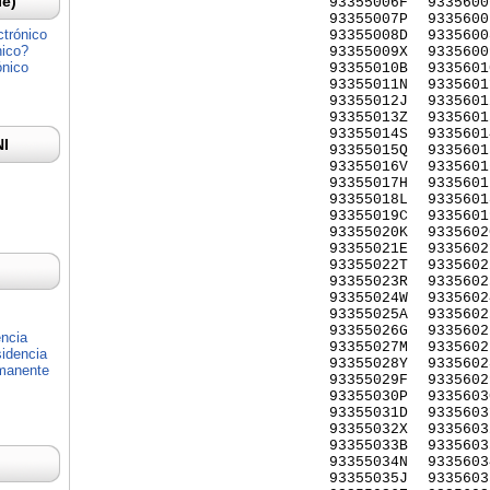
Ie)
93355006F
9335600
93355007P
9335600
ctrónico
93355008D
9335600
nico?
93355009X
9335600
ónico
93355010B
9335601
93355011N
9335601
93355012J
9335601
93355013Z
9335601
93355014S
9335601
NI
93355015Q
9335601
93355016V
9335601
93355017H
9335601
93355018L
9335601
93355019C
9335601
93355020K
9335602
93355021E
9335602
93355022T
9335602
93355023R
9335602
93355024W
9335602
93355025A
9335602
93355026G
9335602
encia
93355027M
9335602
idencia
93355028Y
9335602
rmanente
93355029F
9335602
93355030P
9335603
93355031D
9335603
93355032X
9335603
93355033B
9335603
93355034N
9335603
93355035J
9335603