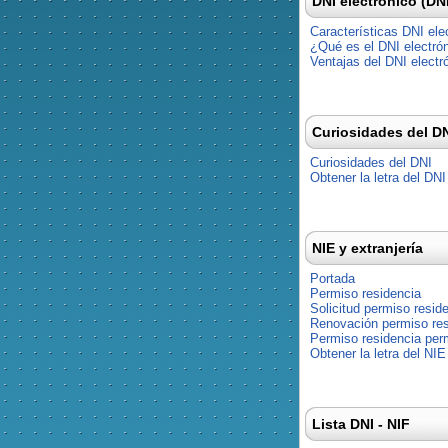
DNI electrónico (DN
Características DNI ele
¿Qué es el DNI electró
Ventajas del DNI electr
Curiosidades del D
Curiosidades del DNI
Obtener la letra del DNI
NIE y extranjería
Portada
Permiso residencia
Solicitud permiso resid
Renovación permiso res
Permiso residencia pe
Obtener la letra del NIE
Lista DNI - NIF