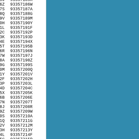
6Z
93357186W
7S
93357187A
8Q
93357188G
9V
93357189M
0H
93357190Y
1L
93357191F
2C
93357192P
3K
93357193D
4E
93357194X
5T
93357195B
6R
93357196N
7W
93357197J
8A
93357198Z
9G
93357199S
0M
93357200Q
1Y
93357201V
2F
93357202H
3P
93357203L
4D
93357204C
5X
93357205K
6B
93357206E
7N
93357207T
8J
93357208R
9Z
93357209W
0S
93357210A
1Q
93357211G
2V
93357212M
3H
93357213Y
4L
93357214F