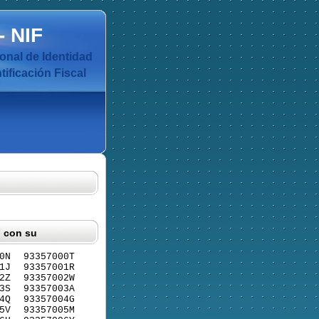
-
NIF
nal de Identidad
ificación Fiscal
F con su
0N
93357000T
1J
93357001R
2Z
93357002W
3S
93357003A
4Q
93357004G
5V
93357005M