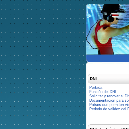
DNI
Portada
Función del DNI
Solicitar y renovar el D
Documentación para soli
Países que permiten via
Periodo de validez del 