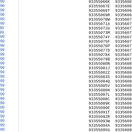
999
93355066K
9335606
999
93355067E
9335606
999
93355068T
9335606
999
93355069R
9335606
999
93355070W
9335607
999
93355071A
9335607
999
93355072G
9335607
999
93355073M
9335607
999
93355074Y
9335607
999
93355075F
9335607
999
93355076P
9335607
999
93355077D
9335607
999
93355078X
9335607
999
93355079B
9335607
999
93355080N
9335608
999
93355081J
9335608
999
93355082Z
9335608
999
93355083S
9335608
999
93355084Q
9335608
999
93355085V
9335608
999
93355086H
9335608
999
93355087L
9335608
999
93355088C
9335608
999
93355089K
9335608
999
93355090E
9335609
999
93355091T
9335609
999
93355092R
9335609
999
93355093W
9335609
999
93355094A
9335609
999
93355095G
9335609