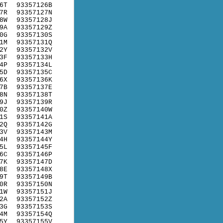
6T
93357126B
7R
93357127N
8W
93357128J
9A
93357129Z
0G
93357130S
1M
93357131Q
2Y
93357132V
3F
93357133H
4P
93357134L
5D
93357135C
6X
93357136K
7B
93357137E
8N
93357138T
9J
93357139R
0Z
93357140W
1S
93357141A
2Q
93357142G
3V
93357143M
4H
93357144Y
5L
93357145F
6C
93357146P
7K
93357147D
8E
93357148X
9T
93357149B
0R
93357150N
1W
93357151J
2A
93357152Z
3G
93357153S
4M
93357154Q
5Y
93357155V