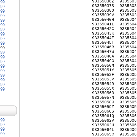
93355036Z
9335603
999
93355037S
9335603
999
93355038Q
9335603
999
93355039V
9335603
999
93355040H
9335604
999
93355041L
9335604
999
93355042C
9335604
999
93355043K
9335604
999
93355044E
9335604
999
93355045T
9335604
999
93355046R
9335604
999
93355047W
9335604
999
93355048A
9335604
999
93355049G
9335604
999
93355050M
9335605
999
93355051Y
9335605
999
93355052F
9335605
999
93355053P
9335605
999
93355054D
9335605
999
93355055X
9335605
999
93355056B
9335605
93355057N
9335605
93355058J
9335605
93355059Z
9335605
93355060S
9335606
93355061Q
9335606
999
93355062V
9335606
999
93355063H
9335606
999
93355064L
9335606
999
93355065C
9335606