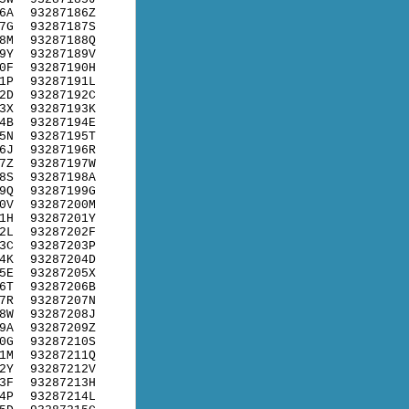
6A
93287186Z
7G
93287187S
8M
93287188Q
9Y
93287189V
0F
93287190H
1P
93287191L
2D
93287192C
3X
93287193K
4B
93287194E
5N
93287195T
6J
93287196R
7Z
93287197W
8S
93287198A
9Q
93287199G
0V
93287200M
1H
93287201Y
2L
93287202F
3C
93287203P
4K
93287204D
5E
93287205X
6T
93287206B
7R
93287207N
8W
93287208J
9A
93287209Z
0G
93287210S
1M
93287211Q
2Y
93287212V
3F
93287213H
4P
93287214L