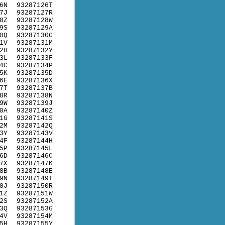
6N
93287126T
7J
93287127R
8Z
93287128W
9S
93287129A
0Q
93287130G
1V
93287131M
2H
93287132Y
3L
93287133F
4C
93287134P
5K
93287135D
6E
93287136X
7T
93287137B
8R
93287138N
9W
93287139J
0A
93287140Z
1G
93287141S
2M
93287142Q
3Y
93287143V
4F
93287144H
5P
93287145L
6D
93287146C
7X
93287147K
8B
93287148E
9N
93287149T
0J
93287150R
1Z
93287151W
2S
93287152A
3Q
93287153G
4V
93287154M
5H
93287155Y