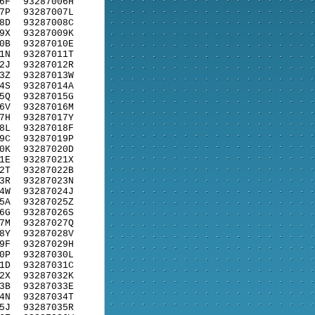
6F
93287006H
7P
93287007L
8D
93287008C
9X
93287009K
0B
93287010E
1N
93287011T
2J
93287012R
3Z
93287013W
4S
93287014A
5Q
93287015G
6V
93287016M
7H
93287017Y
8L
93287018F
9C
93287019P
0K
93287020D
1E
93287021X
2T
93287022B
3R
93287023N
4W
93287024J
5A
93287025Z
6G
93287026S
7M
93287027Q
8Y
93287028V
9F
93287029H
0P
93287030L
1D
93287031C
2X
93287032K
3B
93287033E
4N
93287034T
5J
93287035R