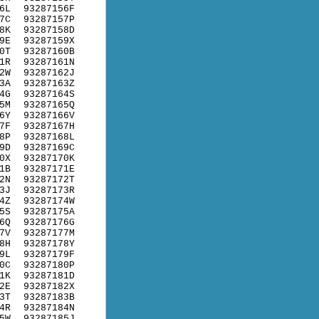
6L
93287156F
7C
93287157P
8K
93287158D
9E
93287159X
0T
93287160B
1R
93287161N
2W
93287162J
3A
93287163Z
4G
93287164S
5M
93287165Q
6Y
93287166V
7F
93287167H
8P
93287168L
9D
93287169C
0X
93287170K
1B
93287171E
2N
93287172T
3J
93287173R
4Z
93287174W
5S
93287175A
6Q
93287176G
7V
93287177M
8H
93287178Y
9L
93287179F
0C
93287180P
1K
93287181D
2E
93287182X
3T
93287183B
4R
93287184N
5W
93287185J