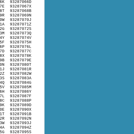
6K
93287066D
7E
93287067X
8T
93287068B
9R
93287069N
0W
93287070J
1A
93287071Z
2G
93287072S
3M
93287073Q
4Y
93287074V
5F
93287075H
6P
93287076L
7D
93287077C
8X
93287078K
9B
93287079E
0N
93287080T
1J
93287081R
2Z
93287082W
3S
93287083A
4Q
93287084G
5V
93287085M
6H
93287086Y
7L
93287087F
8C
93287088P
9K
93287089D
0E
93287090X
1T
93287091B
2R
93287092N
3W
93287093J
4A
93287094Z
5G
93287095S