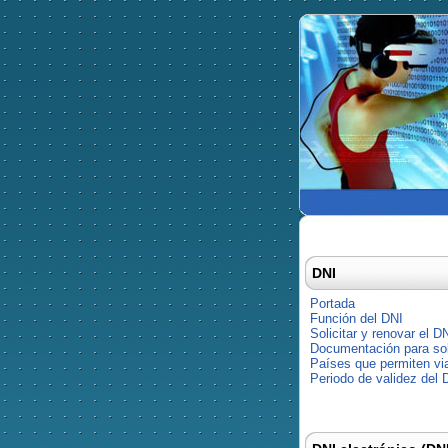
DNI
Portada
Función del DNI
Solicitar y renovar el D
Documentación para soli
Países que permiten via
Periodo de validez del 