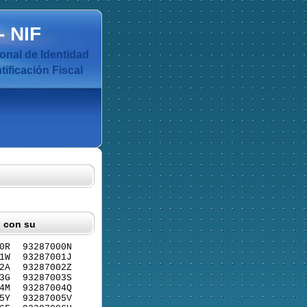
-
NIF
nal de Identidad
ificación Fiscal
F con su
0R
93287000N
1W
93287001J
2A
93287002Z
3G
93287003S
4M
93287004Q
5Y
93287005V