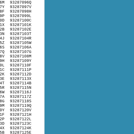
6M
93287096Q
7Y
93287097V
8F
93287098H
9P
93287099L
0D
93287100C
1X
93287101K
2B
93287102E
3N
93287103T
4J
93287104R
5Z
93287105W
6S
93287106A
7Q
93287107G
8V
93287108M
9H
93287109Y
0L
93287110F
1C
93287111P
2K
93287112D
3E
93287113X
4T
93287114B
5R
93287115N
6W
93287116J
7A
93287117Z
8G
93287118S
9M
93287119Q
0Y
93287120V
1F
93287121H
2P
93287122L
3D
93287123C
4X
93287124K
5B
93287125E