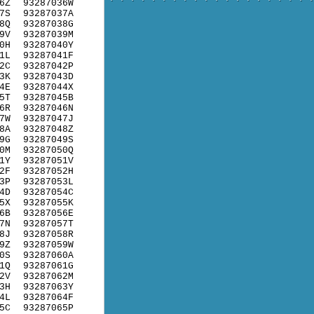
6Z
93287036W
7S
93287037A
8Q
93287038G
9V
93287039M
0H
93287040Y
1L
93287041F
2C
93287042P
3K
93287043D
4E
93287044X
5T
93287045B
6R
93287046N
7W
93287047J
8A
93287048Z
9G
93287049S
0M
93287050Q
1Y
93287051V
2F
93287052H
3P
93287053L
4D
93287054C
5X
93287055K
6B
93287056E
7N
93287057T
8J
93287058R
9Z
93287059W
0S
93287060A
1Q
93287061G
2V
93287062M
3H
93287063Y
4L
93287064F
5C
93287065P