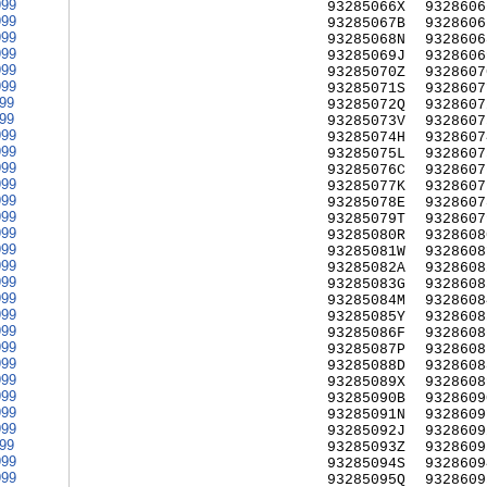
999
93285066X
9328606
999
93285067B
9328606
999
93285068N
9328606
999
93285069J
9328606
999
93285070Z
9328607
999
93285071S
9328607
999
93285072Q
9328607
999
93285073V
9328607
999
93285074H
9328607
999
93285075L
9328607
999
93285076C
9328607
999
93285077K
9328607
999
93285078E
9328607
999
93285079T
9328607
999
93285080R
9328608
999
93285081W
9328608
999
93285082A
9328608
999
93285083G
9328608
999
93285084M
9328608
999
93285085Y
9328608
999
93285086F
9328608
999
93285087P
9328608
999
93285088D
9328608
999
93285089X
9328608
999
93285090B
9328609
999
93285091N
9328609
999
93285092J
9328609
999
93285093Z
9328609
999
93285094S
9328609
999
93285095Q
9328609