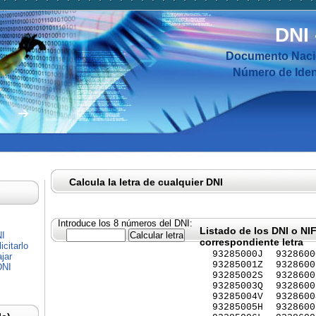
DNI
Documento Nacio
Número de Ident
Calcula la letra de cualquier DNI
Introduce los 8 números del DNI:
Listado de los DNI o NI
NI
correspondiente letra
citarlo
93285000J
9328600
jar
93285001Z
9328600
DNI
93285002S
9328600
93285003Q
9328600
93285004V
9328600
93285005H
9328600