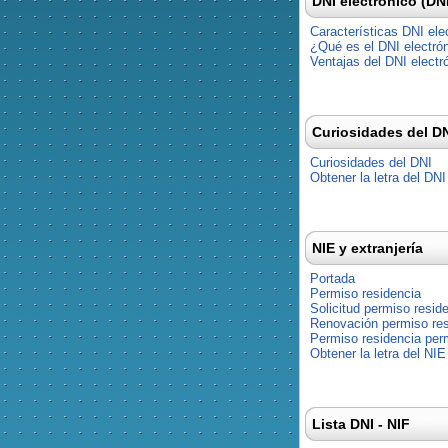
DNI electrónico (DN
Características DNI ele
¿Qué es el DNI electró
Ventajas del DNI electr
Curiosidades del D
Curiosidades del DNI
Obtener la letra del DNI
NIE y extranjería
Portada
Permiso residencia
Solicitud permiso resid
Renovación permiso res
Permiso residencia pe
Obtener la letra del NIE
Lista DNI - NIF