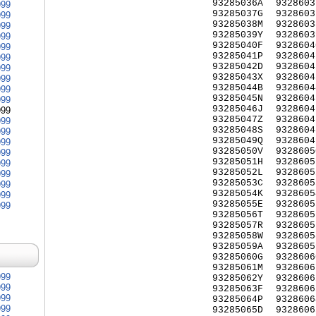
93285036A
9328603
999
93285037G
9328603
999
93285038M
9328603
999
93285039Y
9328603
999
93285040F
9328604
999
93285041P
9328604
999
93285042D
9328604
999
93285043X
9328604
999
93285044B
9328604
999
93285045N
9328604
999
93285046J
9328604
999
93285047Z
9328604
999
93285048S
9328604
999
93285049Q
9328604
999
93285050V
9328605
999
93285051H
9328605
999
93285052L
9328605
999
93285053C
9328605
999
93285054K
9328605
999
93285055E
9328605
999
93285056T
9328605
93285057R
9328605
93285058W
9328605
93285059A
9328605
93285060G
9328606
93285061M
9328606
999
93285062Y
9328606
999
93285063F
9328606
999
93285064P
9328606
999
93285065D
9328606