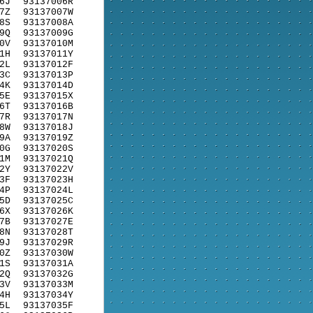
6J
93137006R
7Z
93137007W
8S
93137008A
9Q
93137009G
0V
93137010M
1H
93137011Y
2L
93137012F
3C
93137013P
4K
93137014D
5E
93137015X
6T
93137016B
7R
93137017N
8W
93137018J
9A
93137019Z
0G
93137020S
1M
93137021Q
2Y
93137022V
3F
93137023H
4P
93137024L
5D
93137025C
6X
93137026K
7B
93137027E
8N
93137028T
9J
93137029R
0Z
93137030W
1S
93137031A
2Q
93137032G
3V
93137033M
4H
93137034Y
5L
93137035F