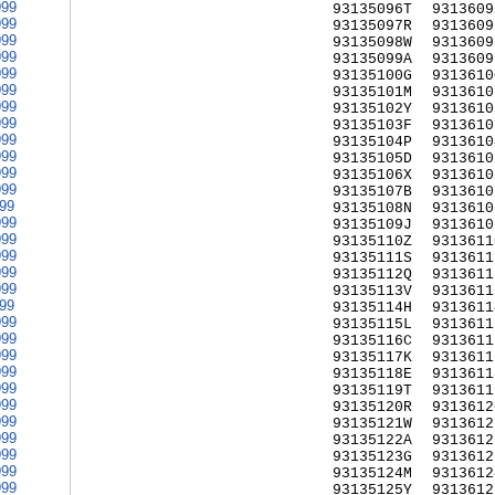
999
93135096T
9313609
999
93135097R
9313609
999
93135098W
9313609
999
93135099A
9313609
999
93135100G
9313610
999
93135101M
9313610
999
93135102Y
9313610
999
93135103F
9313610
999
93135104P
9313610
999
93135105D
9313610
999
93135106X
9313610
999
93135107B
9313610
999
93135108N
9313610
999
93135109J
9313610
999
93135110Z
9313611
999
93135111S
9313611
999
93135112Q
9313611
999
93135113V
9313611
999
93135114H
9313611
999
93135115L
9313611
999
93135116C
9313611
999
93135117K
9313611
999
93135118E
9313611
999
93135119T
9313611
999
93135120R
9313612
999
93135121W
9313612
999
93135122A
9313612
999
93135123G
9313612
999
93135124M
9313612
999
93135125Y
9313612