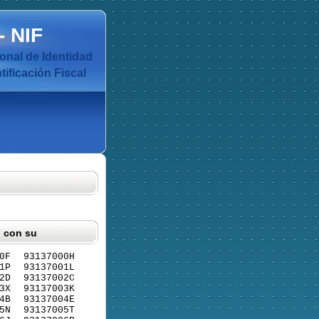
-
NIF
nal de Identidad
ificación Fiscal
F con su
0F
93137000H
1P
93137001L
2D
93137002C
3X
93137003K
4B
93137004E
5N
93137005T