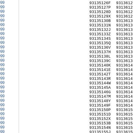
999
93135126F
9313612
999
93135127P
9313612
999
93135128D
9313612
999
93135129X
9313612
999
93135130B
9313613
999
93135131N
9313613
999
93135132J
9313613
999
93135133Z
9313613
999
93135134S
9313613
999
93135135Q
9313613
999
93135136V
9313613
999
93135137H
9313613
999
93135138L
9313613
999
93135139C
9313613
999
93135140K
9313614
999
93135141E
9313614
999
93135142T
9313614
999
93135143R
9313614
999
93135144W
9313614
999
93135145A
9313614
999
93135146G
9313614
999
93135147M
9313614
999
93135148Y
9313614
999
93135149F
9313614
999
93135150P
9313615
999
93135151D
9313615
999
93135152X
9313615
999
93135153B
9313615
999
93135154N
9313615
999
93135155J
9313615