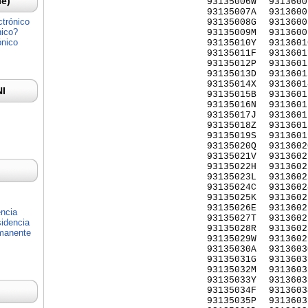
Ie)
93135006W
9313600
93135007A
9313600
ctrónico
93135008G
9313600
nico?
93135009M
9313600
ónico
93135010Y
9313601
93135011F
9313601
93135012P
9313601
93135013D
9313601
93135014X
9313601
NI
93135015B
9313601
93135016N
9313601
93135017J
9313601
93135018Z
9313601
93135019S
9313601
93135020Q
9313602
93135021V
9313602
93135022H
9313602
93135023L
9313602
93135024C
9313602
93135025K
9313602
93135026E
9313602
encia
93135027T
9313602
idencia
93135028R
9313602
rmanente
93135029W
9313602
93135030A
9313603
93135031G
9313603
93135032M
9313603
93135033Y
9313603
93135034F
9313603
93135035P
9313603