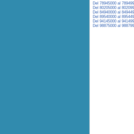
Del 78945000 al 78949
Del 80205000 al 80209
Del 84940000 al 84944
Del 89540000 al 89544
Del 94145000 al 94149
Del 98875000 al 98879