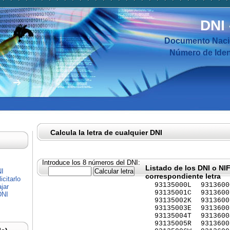
DNI
Documento Nacio
Número de Ident
Calcula la letra de cualquier DNI
Introduce los 8 números del DNI:
Listado de los DNI o NI
NI
correspondiente letra
citarlo
93135000L
9313600
jar
93135001C
9313600
DNI
93135002K
9313600
93135003E
9313600
93135004T
9313600
93135005R
9313600