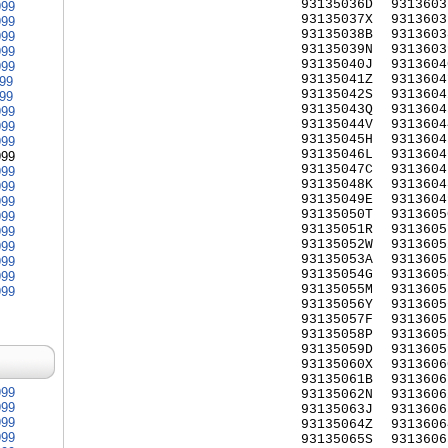
93135036D
9313603
999
93135037X
9313603
999
93135038B
9313603
999
93135039N
9313603
999
93135040J
9313604
999
93135041Z
9313604
999
93135042S
9313604
999
93135043Q
9313604
999
93135044V
9313604
999
93135045H
9313604
999
93135046L
9313604
999
93135047C
9313604
999
93135048K
9313604
999
93135049E
9313604
999
93135050T
9313605
999
93135051R
9313605
999
93135052W
9313605
999
93135053A
9313605
999
93135054G
9313605
999
93135055M
9313605
999
93135056Y
9313605
93135057F
9313605
93135058P
9313605
93135059D
9313605
93135060X
9313606
93135061B
9313606
999
93135062N
9313606
999
93135063J
9313606
999
93135064Z
9313606
999
93135065S
9313606