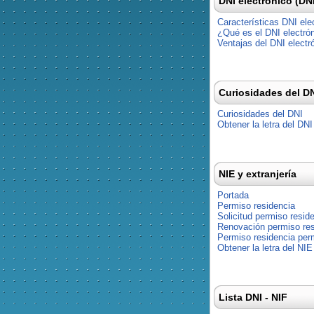
DNI electrónico (DN
Características DNI ele
¿Qué es el DNI electró
Ventajas del DNI electr
Curiosidades del D
Curiosidades del DNI
Obtener la letra del DNI
NIE y extranjería
Portada
Permiso residencia
Solicitud permiso resid
Renovación permiso res
Permiso residencia pe
Obtener la letra del NIE
Lista DNI - NIF