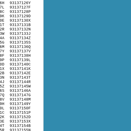
6H
93137126Y
7L
93137127F
8C
93137128P
9K
93137129D
0E
93137130X
1T
93137131B
2R
93137132N
3W
93137133J
4A
93137134Z
5G
93137135S
6M
93137136Q
7Y
93137137V
8F
93137138H
9P
93137139L
0D
93137140C
1X
93137141K
2B
93137142E
3N
93137143T
4J
93137144R
5Z
93137145W
6S
93137146A
7Q
93137147G
8V
93137148M
9H
93137149Y
0L
93137150F
1C
93137151P
2K
93137152D
3E
93137153X
4T
93137154B
5R
93137155N