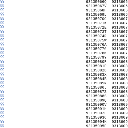
999
93135066Q
9313606
999
93135067V
9313606
999
93135068H
9313606
999
93135069L
9313606
999
93135070C
9313607
999
93135071K
9313607
999
93135072E
9313607
999
93135073T
9313607
999
93135074R
9313607
999
93135075W
9313607
999
93135076A
9313607
999
93135077G
9313607
999
93135078M
9313607
999
93135079Y
9313607
999
93135080F
9313608
999
93135081P
9313608
999
93135082D
9313608
999
93135083X
9313608
999
93135084B
9313608
999
93135085N
9313608
999
93135086J
9313608
999
93135087Z
9313608
999
93135088S
9313608
999
93135089Q
9313608
999
93135090V
9313609
999
93135091H
9313609
999
93135092L
9313609
999
93135093C
9313609
999
93135094K
9313609
999
93135095E
9313609