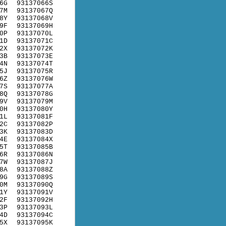
6G
93137066S
7M
93137067Q
8Y
93137068V
9F
93137069H
0P
93137070L
1D
93137071C
2X
93137072K
3B
93137073E
4N
93137074T
5J
93137075R
6Z
93137076W
7S
93137077A
8Q
93137078G
9V
93137079M
0H
93137080Y
1L
93137081F
2C
93137082P
3K
93137083D
4E
93137084X
5T
93137085B
6R
93137086N
7W
93137087J
8A
93137088Z
9G
93137089S
0M
93137090Q
1Y
93137091V
2F
93137092H
3P
93137093L
4D
93137094C
5X
93137095K