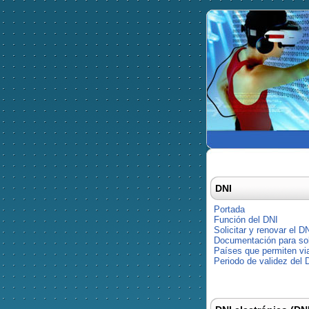
DNI
Portada
Función del DNI
Solicitar y renovar el D
Documentación para soli
Países que permiten via
Periodo de validez del 