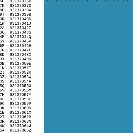
6C
93137036P
7K
93137037D
8E
93137038X
9T
93137039B
0R
93137040N
1W
93137041J
2A
93137042Z
3G
93137043S
4M
93137044Q
5Y
93137045V
6F
93137046H
7P
93137047L
8D
93137048C
9X
93137049K
0B
93137050E
1N
93137051T
2J
93137052R
3Z
93137053W
4S
93137054A
5Q
93137055G
6V
93137056M
7H
93137057Y
8L
93137058F
9C
93137059P
0K
93137060D
1E
93137061X
2T
93137062B
3R
93137063N
4W
93137064J
5A
93137065Z