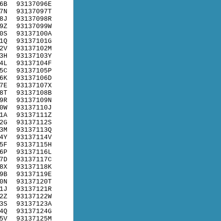
6B
93137096E
7N
93137097T
8J
93137098R
9Z
93137099W
0S
93137100A
1Q
93137101G
2V
93137102M
3H
93137103Y
4L
93137104F
5C
93137105P
6K
93137106D
7E
93137107X
8T
93137108B
9R
93137109N
0W
93137110J
1A
93137111Z
2G
93137112S
3M
93137113Q
4Y
93137114V
5F
93137115H
6P
93137116L
7D
93137117C
8X
93137118K
9B
93137119E
0N
93137120T
1J
93137121R
2Z
93137122W
3S
93137123A
4Q
93137124G
5V
93137125M