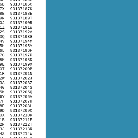
6D
93137186C
7X
93137187K
8B
93137188E
9N
93137189T
0J
93137190R
1Z
93137191W
2S
93137192A
3Q
93137193G
4V
93137194M
5H
93137195Y
6L
93137196F
7C
93137197P
8K
93137198D
9E
93137199X
0T
93137200B
1R
93137201N
2W
93137202J
3A
93137203Z
4G
93137204S
5M
93137205Q
6Y
93137206V
7F
93137207H
8P
93137208L
9D
93137209C
0X
93137210K
1B
93137211E
2N
93137212T
3J
93137213R
4Z
93137214W