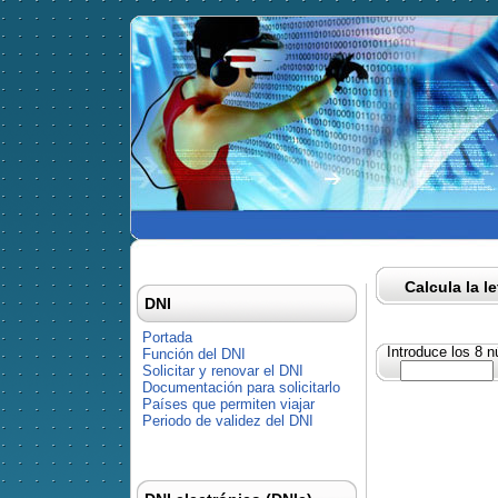
Calcula la l
DNI
Portada
Introduce los 8 
Función del DNI
Solicitar y renovar el DNI
Documentación para solicitarlo
Países que permiten viajar
Periodo de validez del DNI