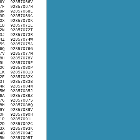
6Y
92857066V
7F
92857067H
8P
92857068L
9D
92857069C
0X
92857070K
1B
92857071E
2N
92857072T
3J
92857073R
4Z
92857074W
5S
92857075A
6Q
92857076G
7V
92857077M
8H
92857078Y
9L
92857079F
0C
92857080P
1K
92857081D
2E
92857082X
3T
92857083B
4R
92857084N
5W
92857085J
6A
92857086Z
7G
92857087S
8M
92857088Q
9Y
92857089V
0F
92857090H
1P
92857091L
2D
92857092C
3X
92857093K
4B
92857094E
5N
92857095T