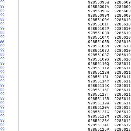
999
92855096W
9285609
999
92855097A
9285609
999
92855098G
9285609
999
92855099M
9285609
999
92855100Y
9285610
999
92855101F
9285610
999
92855102P
9285610
999
92855103D
9285610
999
92855104X
9285610
999
92855105B
9285610
999
92855106N
9285610
999
92855107J
9285610
999
92855108Z
9285610
999
92855109S
9285610
999
92855110Q
9285611
999
92855111V
9285611
999
92855112H
9285611
999
92855113L
9285611
999
92855114C
9285611
999
92855115K
9285611
999
92855116E
9285611
999
92855117T
9285611
999
92855118R
9285611
999
92855119W
9285611
999
92855120A
9285612
999
92855121G
9285612
999
92855122M
9285612
999
92855123Y
9285612
999
92855124F
9285612
999
92855125P
9285612