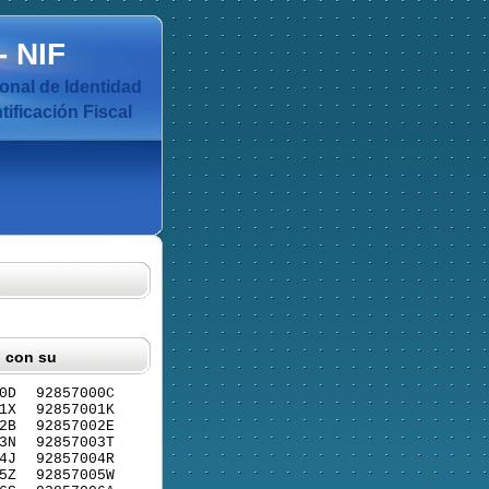
-
NIF
nal de Identidad
ificación Fiscal
F con su
0D
92857000C
1X
92857001K
2B
92857002E
3N
92857003T
4J
92857004R
5Z
92857005W