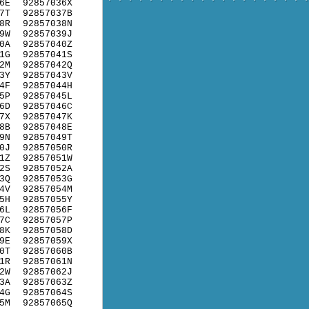
6E
92857036X
7T
92857037B
8R
92857038N
9W
92857039J
0A
92857040Z
1G
92857041S
2M
92857042Q
3Y
92857043V
4F
92857044H
5P
92857045L
6D
92857046C
7X
92857047K
8B
92857048E
9N
92857049T
0J
92857050R
1Z
92857051W
2S
92857052A
3Q
92857053G
4V
92857054M
5H
92857055Y
6L
92857056F
7C
92857057P
8K
92857058D
9E
92857059X
0T
92857060B
1R
92857061N
2W
92857062J
3A
92857063Z
4G
92857064S
5M
92857065Q