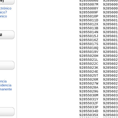
Ie)
92855006G
9285600
92855007M
9285600
ctrónico
92855008Y
9285600
nico?
92855009F
9285600
ónico
92855010P
9285601
92855011D
9285601
92855012X
9285601
92855013B
9285601
92855014N
9285601
NI
92855015J
9285601
92855016Z
9285601
92855017S
9285601
92855018Q
9285601
92855019V
9285601
92855020H
9285602
92855021L
9285602
92855022C
9285602
92855023K
9285602
92855024E
9285602
92855025T
9285602
92855026R
9285602
encia
92855027W
9285602
idencia
92855028A
9285602
rmanente
92855029G
9285602
92855030M
9285603
92855031Y
9285603
92855032F
9285603
92855033P
9285603
92855034D
9285603
92855035X
9285603