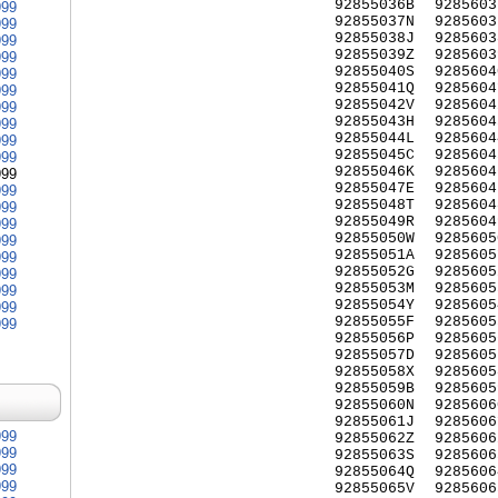
92855036B
9285603
999
92855037N
9285603
999
92855038J
9285603
999
92855039Z
9285603
999
92855040S
9285604
999
92855041Q
9285604
999
92855042V
9285604
999
92855043H
9285604
999
92855044L
9285604
999
92855045C
9285604
999
92855046K
9285604
999
92855047E
9285604
999
92855048T
9285604
999
92855049R
9285604
999
92855050W
9285605
999
92855051A
9285605
999
92855052G
9285605
999
92855053M
9285605
999
92855054Y
9285605
999
92855055F
9285605
999
92855056P
9285605
92855057D
9285605
92855058X
9285605
92855059B
9285605
92855060N
9285606
92855061J
9285606
999
92855062Z
9285606
999
92855063S
9285606
999
92855064Q
9285606
999
92855065V
9285606