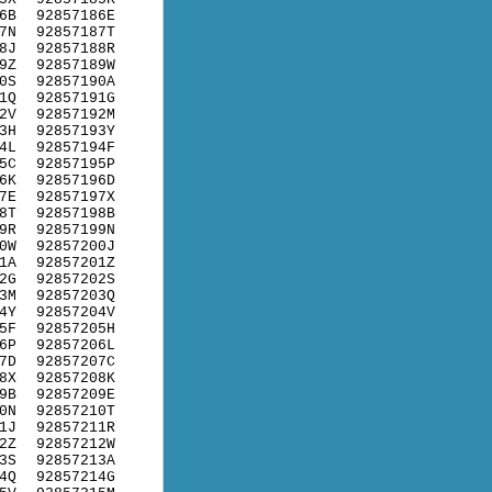
6B
92857186E
7N
92857187T
8J
92857188R
9Z
92857189W
0S
92857190A
1Q
92857191G
2V
92857192M
3H
92857193Y
4L
92857194F
5C
92857195P
6K
92857196D
7E
92857197X
8T
92857198B
9R
92857199N
0W
92857200J
1A
92857201Z
2G
92857202S
3M
92857203Q
4Y
92857204V
5F
92857205H
6P
92857206L
7D
92857207C
8X
92857208K
9B
92857209E
0N
92857210T
1J
92857211R
2Z
92857212W
3S
92857213A
4Q
92857214G