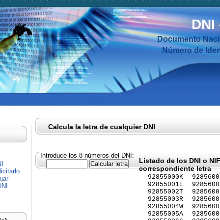
DNI
Documento Nacio
Número de Ident
Calcula la letra de cualquier DNI
Introduce los 8 números del DNI:
Listado de los DNI o NI
NI
correspondiente letra
citarlo
92855000K
9285600
jar
92855001E
9285600
DNI
92855002T
9285600
92855003R
9285600
92855004W
9285600
92855005A
9285600