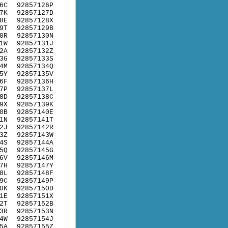
6C
92857126P
7K
92857127D
8E
92857128X
9T
92857129B
0R
92857130N
1W
92857131J
2A
92857132Z
3G
92857133S
4M
92857134Q
5Y
92857135V
6F
92857136H
7P
92857137L
8D
92857138C
9X
92857139K
0B
92857140E
1N
92857141T
2J
92857142R
3Z
92857143W
4S
92857144A
5Q
92857145G
6V
92857146M
7H
92857147Y
8L
92857148F
9C
92857149P
0K
92857150D
1E
92857151X
2T
92857152B
3R
92857153N
4W
92857154J
5A
92857155Z