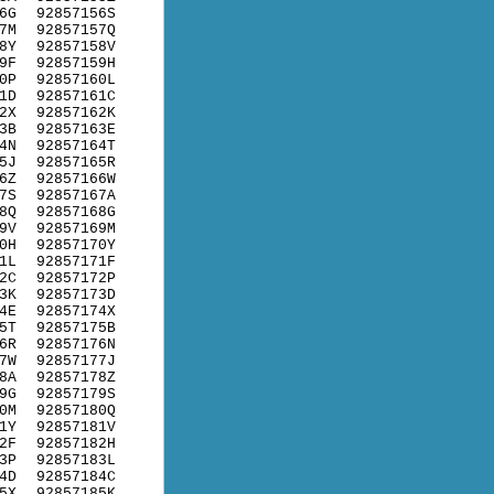
6G
92857156S
7M
92857157Q
8Y
92857158V
9F
92857159H
0P
92857160L
1D
92857161C
2X
92857162K
3B
92857163E
4N
92857164T
5J
92857165R
6Z
92857166W
7S
92857167A
8Q
92857168G
9V
92857169M
0H
92857170Y
1L
92857171F
2C
92857172P
3K
92857173D
4E
92857174X
5T
92857175B
6R
92857176N
7W
92857177J
8A
92857178Z
9G
92857179S
0M
92857180Q
1Y
92857181V
2F
92857182H
3P
92857183L
4D
92857184C
5X
92857185K