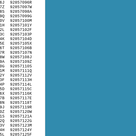
6J
92857096R
7Z
92857097W
8S
92857098A
9Q
92857099G
0V
92857100M
1H
92857101Y
2L
92857102F
3C
92857103P
4K
92857104D
5E
92857105X
6T
92857106B
7R
92857107N
8W
92857108J
9A
92857109Z
0G
92857110S
1M
92857111Q
2Y
92857112V
3F
92857113H
4P
92857114L
5D
92857115C
6X
92857116K
7B
92857117E
8N
92857118T
9J
92857119R
0Z
92857120W
1S
92857121A
2Q
92857122G
3V
92857123M
4H
92857124Y
5L
92857125F