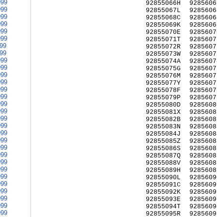
999
92855066H
9285606
999
92855067L
9285606
999
92855068C
9285606
999
92855069K
9285606
999
92855070E
9285607
999
92855071T
9285607
999
92855072R
9285607
999
92855073W
9285607
999
92855074A
9285607
999
92855075G
9285607
999
92855076M
9285607
999
92855077Y
9285607
999
92855078F
9285607
999
92855079P
9285607
999
92855080D
9285608
999
92855081X
9285608
999
92855082B
9285608
999
92855083N
9285608
999
92855084J
9285608
999
92855085Z
9285608
999
92855086S
9285608
999
92855087Q
9285608
999
92855088V
9285608
999
92855089H
9285608
999
92855090L
9285609
999
92855091C
9285609
999
92855092K
9285609
999
92855093E
9285609
999
92855094T
9285609
999
92855095R
9285609