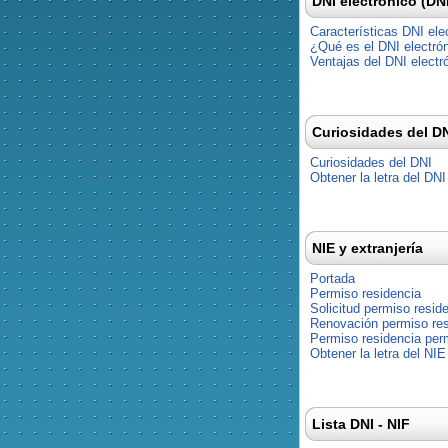
DNI electrónico (DN
Características DNI ele
¿Qué es el DNI electró
Ventajas del DNI electr
Curiosidades del D
Curiosidades del DNI
Obtener la letra del DNI
NIE y extranjería
Portada
Permiso residencia
Solicitud permiso resid
Renovación permiso res
Permiso residencia pe
Obtener la letra del NIE
Lista DNI - NIF