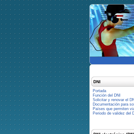
DNI
Portada
Función del DNI
Solicitar y renovar el D
Documentación para soli
Países que permiten via
Periodo de validez del 