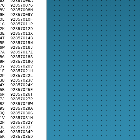
6S
92857006A
7Q
92857007G
8V
92857008M
9H
92857009Y
0L
92857010F
1C
92857011P
2K
92857012D
3E
92857013X
4T
92857014B
5R
92857015N
6W
92857016J
7A
92857017Z
8G
92857018S
9M
92857019Q
0Y
92857020V
1F
92857021H
2P
92857022L
3D
92857023C
4X
92857024K
5B
92857025E
6N
92857026T
7J
92857027R
8Z
92857028W
9S
92857029A
0Q
92857030G
1V
92857031M
2H
92857032Y
3L
92857033F
4C
92857034P
5K
92857035D