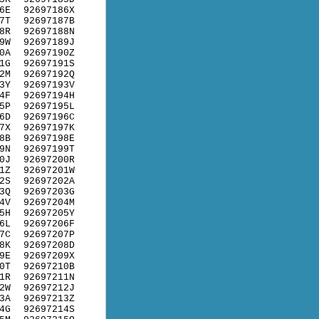
6E
92697186X
7T
92697187B
8R
92697188N
9W
92697189J
0A
92697190Z
1G
92697191S
2M
92697192Q
3Y
92697193V
4F
92697194H
5P
92697195L
6D
92697196C
7X
92697197K
8B
92697198E
9N
92697199T
0J
92697200R
1Z
92697201W
2S
92697202A
3Q
92697203G
4V
92697204M
5H
92697205Y
6L
92697206F
7C
92697207P
8K
92697208D
9E
92697209X
0T
92697210B
1R
92697211N
2W
92697212J
3A
92697213Z
4G
92697214S