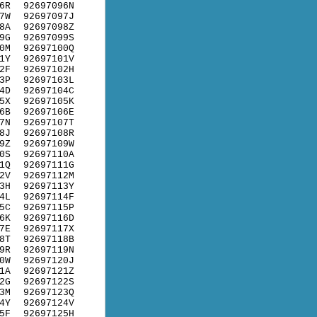
6R
92697096N
7W
92697097J
8A
92697098Z
9G
92697099S
0M
92697100Q
1Y
92697101V
2F
92697102H
3P
92697103L
4D
92697104C
5X
92697105K
6B
92697106E
7N
92697107T
8J
92697108R
9Z
92697109W
0S
92697110A
1Q
92697111G
2V
92697112M
3H
92697113Y
4L
92697114F
5C
92697115P
6K
92697116D
7E
92697117X
8T
92697118B
9R
92697119N
0W
92697120J
1A
92697121Z
2G
92697122S
3M
92697123Q
4Y
92697124V
5F
92697125H