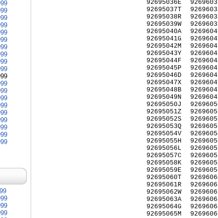
92695036E
9269603
999
92695037T
9269603
999
92695038R
9269603
999
92695039W
9269603
999
92695040A
9269604
999
92695041G
9269604
999
92695042M
9269604
999
92695043Y
9269604
999
92695044F
9269604
999
92695045P
9269604
999
92695046D
9269604
999
92695047X
9269604
999
92695048B
9269604
999
92695049N
9269604
999
92695050J
9269605
999
92695051Z
9269605
999
92695052S
9269605
999
92695053Q
9269605
999
92695054V
9269605
999
92695055H
9269605
999
92695056L
9269605
92695057C
9269605
92695058K
9269605
92695059E
9269605
92695060T
9269606
92695061R
9269606
999
92695062W
9269606
999
92695063A
9269606
999
92695064G
9269606
999
92695065M
9269606