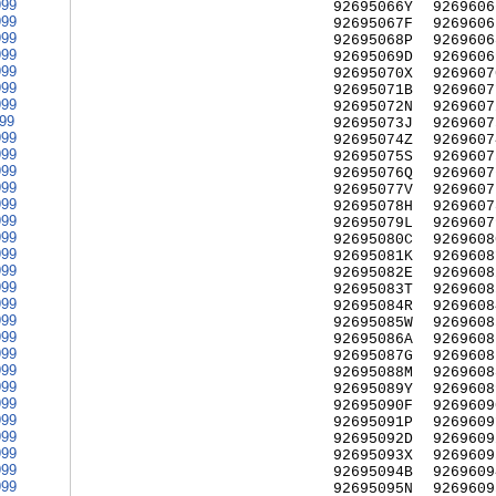
999
92695066Y
9269606
999
92695067F
9269606
999
92695068P
9269606
999
92695069D
9269606
999
92695070X
9269607
999
92695071B
9269607
999
92695072N
9269607
999
92695073J
9269607
999
92695074Z
9269607
999
92695075S
9269607
999
92695076Q
9269607
999
92695077V
9269607
999
92695078H
9269607
999
92695079L
9269607
999
92695080C
9269608
999
92695081K
9269608
999
92695082E
9269608
999
92695083T
9269608
999
92695084R
9269608
999
92695085W
9269608
999
92695086A
9269608
999
92695087G
9269608
999
92695088M
9269608
999
92695089Y
9269608
999
92695090F
9269609
999
92695091P
9269609
999
92695092D
9269609
999
92695093X
9269609
999
92695094B
9269609
999
92695095N
9269609