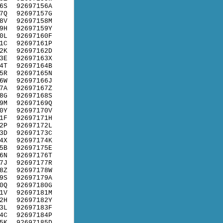
6S
92697156A
7Q
92697157G
8V
92697158M
9H
92697159Y
0L
92697160F
1C
92697161P
2K
92697162D
3E
92697163X
4T
92697164B
5R
92697165N
6W
92697166J
7A
92697167Z
8G
92697168S
9M
92697169Q
0Y
92697170V
1F
92697171H
2P
92697172L
3D
92697173C
4X
92697174K
5B
92697175E
6N
92697176T
7J
92697177R
8Z
92697178W
9S
92697179A
0Q
92697180G
1V
92697181M
2H
92697182Y
3L
92697183F
4C
92697184P
5K
92697185D