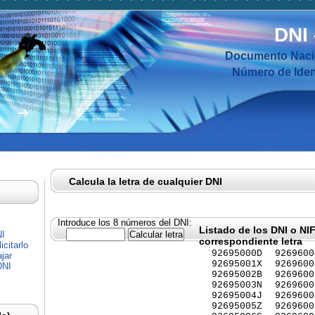
DNI
Documento Nacio
Número de Ident
Calcula la letra de cualquier DNI
Introduce los 8 números del DNI:
Listado de los DNI o NI
NI
correspondiente letra
citarlo
92695000D
9269600
jar
92695001X
9269600
DNI
92695002B
9269600
92695003N
9269600
92695004J
9269600
92695005Z
9269600