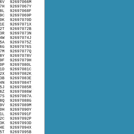
6V
92697066M
7H
92697067Y
8L
92697068F
9C
92697069P
0K
92697070D
1E
92697071X
2T
92697072B
3R
92697073N
4W
92697074J
5A
92697075Z
6G
92697076S
7M
92697077Q
8Y
92697078V
9F
92697079H
0P
92697080L
1D
92697081C
2X
92697082K
3B
92697083E
4N
92697084T
5J
92697085R
6Z
92697086W
7S
92697087A
8Q
92697088G
9V
92697089M
0H
92697090Y
1L
92697091F
2C
92697092P
3K
92697093D
4E
92697094X
5T
92697095B