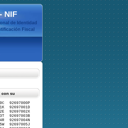
-
NIF
nal de Identidad
ificación Fiscal
F con su
0C
92697000P
1K
92697001D
2E
92697002X
3T
92697003B
4R
92697004N
5W
92697005J