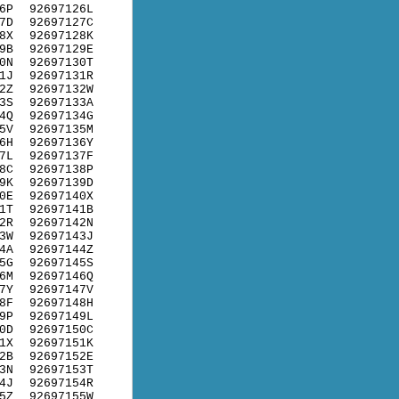
6P
92697126L
7D
92697127C
8X
92697128K
9B
92697129E
0N
92697130T
1J
92697131R
2Z
92697132W
3S
92697133A
4Q
92697134G
5V
92697135M
6H
92697136Y
7L
92697137F
8C
92697138P
9K
92697139D
0E
92697140X
1T
92697141B
2R
92697142N
3W
92697143J
4A
92697144Z
5G
92697145S
6M
92697146Q
7Y
92697147V
8F
92697148H
9P
92697149L
0D
92697150C
1X
92697151K
2B
92697152E
3N
92697153T
4J
92697154R
5Z
92697155W