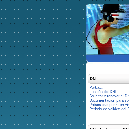
DNI
Portada
Función del DNI
Solicitar y renovar el D
Documentación para soli
Países que permiten via
Periodo de validez del 