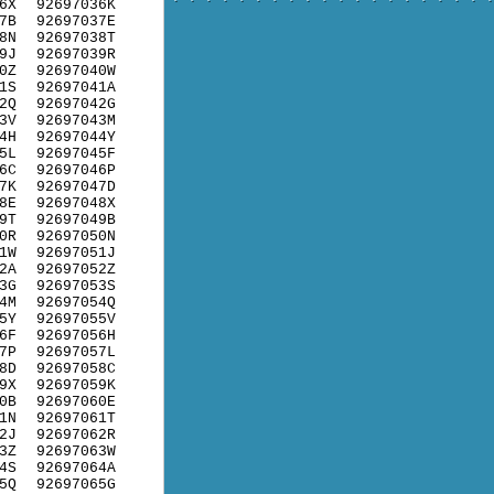
6X
92697036K
7B
92697037E
8N
92697038T
9J
92697039R
0Z
92697040W
1S
92697041A
2Q
92697042G
3V
92697043M
4H
92697044Y
5L
92697045F
6C
92697046P
7K
92697047D
8E
92697048X
9T
92697049B
0R
92697050N
1W
92697051J
2A
92697052Z
3G
92697053S
4M
92697054Q
5Y
92697055V
6F
92697056H
7P
92697057L
8D
92697058C
9X
92697059K
0B
92697060E
1N
92697061T
2J
92697062R
3Z
92697063W
4S
92697064A
5Q
92697065G