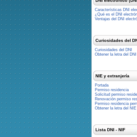
DNI electrónico (DN
Características DNI ele
¿Qué es el DNI electró
Ventajas del DNI electr
Curiosidades del D
Curiosidades del DNI
Obtener la letra del DNI
NIE y extranjería
Portada
Permiso residencia
Solicitud permiso resid
Renovación permiso res
Permiso residencia pe
Obtener la letra del NIE
Lista DNI - NIF