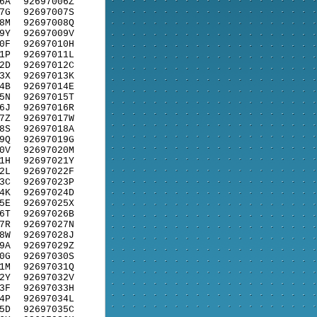
6A
92697006Z
7G
92697007S
8M
92697008Q
9Y
92697009V
0F
92697010H
1P
92697011L
2D
92697012C
3X
92697013K
4B
92697014E
5N
92697015T
6J
92697016R
7Z
92697017W
8S
92697018A
9Q
92697019G
0V
92697020M
1H
92697021Y
2L
92697022F
3C
92697023P
4K
92697024D
5E
92697025X
6T
92697026B
7R
92697027N
8W
92697028J
9A
92697029Z
0G
92697030S
1M
92697031Q
2Y
92697032V
3F
92697033H
4P
92697034L
5D
92697035C