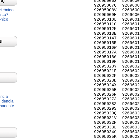
Ie)
92695006S
9269600
92695007Q
9269600
ctrónico
92695008V
9269600
nico?
92695009H
9269600
ónico
92695010L
9269601
92695011C
9269601
92695012K
9269601
92695013E
9269601
92695014T
9269601
NI
92695015R
9269601
92695016W
9269601
92695017A
9269601
92695018G
9269601
92695019M
9269601
92695020Y
9269602
92695021F
9269602
92695022P
9269602
92695023D
9269602
92695024X
9269602
92695025B
9269602
92695026N
9269602
encia
92695027J
9269602
idencia
92695028Z
9269602
rmanente
92695029S
9269602
92695030Q
9269603
92695031V
9269603
92695032H
9269603
92695033L
9269603
92695034C
9269603
92695035K
9269603