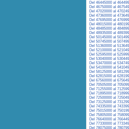
Del 46445000 al 46449
Del 46750000 al 46754
Del 47020000 al 47024
Del 47360000 al 47364
Del 47695000 al 47699
Del 48015000 al 48019
Del 48485000 al 48489
Del 48935000 al 48939
Del 50145000 al 50149
Del 50745000 al 50749
Del 51360000 al 51364
Del 52100000 al 52104
Del 52595000 al 52599
Del 53040000 al 53044
Del 53470000 al 53474
Del 54100000 al 54104
Del 58125000 al 58129
Del 62815000 al 62819
Del 67560000 al 67564
Del 70505000 al 70509
Del 71255000 al 71259
Del 71895000 al 71899
Del 72500000 al 72504
Del 73125000 al 73129
Del 74335000 al 74339
Del 75015000 al 75019
Del 75805000 al 75809
Del 76640000 al 76644
Del 77330000 al 77334
Del 78075000 al 78079