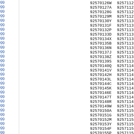
999
92570126W
9257112
999
92570127A
9257112
999
92570128G
9257112
999
92570129M
9257112
999
92570130Y
9257113
999
92570131F
9257113
999
92570132P
9257113
999
92570133D
9257113
999
92570134X
9257113
999
92570135B
9257113
999
92570136N
9257113
999
92570137J
9257113
999
92570138Z
9257113
999
92570139S
9257113
999
92570140Q
9257114
999
92570141V
9257114
999
92570142H
9257114
999
92570143L
9257114
999
92570144C
9257114
999
92570145K
9257114
999
92570146E
9257114
999
92570147T
9257114
999
92570148R
9257114
999
92570149W
9257114
999
92570150A
9257115
999
92570151G
9257115
999
92570152M
9257115
999
92570153Y
9257115
999
92570154F
9257115
999
92570155P
9257115