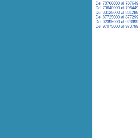
Del 78760000 al 78764
Del 79640000 al 79644
Del 83125000 al 83129
Del 87725000 al 87729
Del 92395000 al 92399
Del 97075000 al 97079