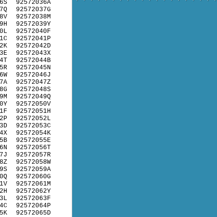
6S
92572036A
7Q
92572037G
8V
92572038M
9H
92572039Y
0L
92572040F
1C
92572041P
2K
92572042D
3E
92572043X
4T
92572044B
5R
92572045N
6W
92572046J
7A
92572047Z
8G
92572048S
9M
92572049Q
0Y
92572050V
1F
92572051H
2P
92572052L
3D
92572053C
4X
92572054K
5B
92572055E
6N
92572056T
7J
92572057R
8Z
92572058W
9S
92572059A
0Q
92572060G
1V
92572061M
2H
92572062Y
3L
92572063F
4C
92572064P
5K
92572065D