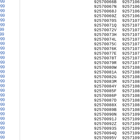
999
92570066B
9257106
999
92570067N
9257106
999
92570068J
9257106
999
92570069Z
9257106
999
92570070S
9257107
999
92570071Q
9257107
999
92570072V
9257107
999
92570073H
9257107
999
92570074L
9257107
999
92570075C
9257107
999
92570076K
9257107
999
92570077E
9257107
999
92570078T
9257107
999
92570079R
9257107
999
92570080W
9257108
999
92570081A
9257108
999
92570082G
9257108
999
92570083M
9257108
999
92570084Y
9257108
999
92570085F
9257108
999
92570086P
9257108
999
92570087D
9257108
999
92570088X
9257108
999
92570089B
9257108
999
92570090N
9257109
999
92570091J
9257109
999
92570092Z
9257109
999
92570093S
9257109
999
92570094Q
9257109
999
92570095V
9257109