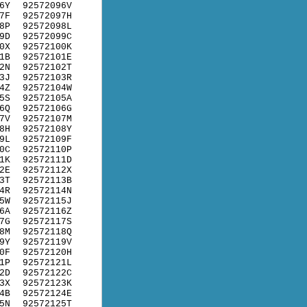
6Y
92572096V
7F
92572097H
8P
92572098L
9D
92572099C
0X
92572100K
1B
92572101E
2N
92572102T
3J
92572103R
4Z
92572104W
5S
92572105A
6Q
92572106G
7V
92572107M
8H
92572108Y
9L
92572109F
0C
92572110P
1K
92572111D
2E
92572112X
3T
92572113B
4R
92572114N
5W
92572115J
6A
92572116Z
7G
92572117S
8M
92572118Q
9Y
92572119V
0F
92572120H
1P
92572121L
2D
92572122C
3X
92572123K
4B
92572124E
5N
92572125T