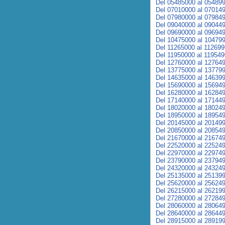
Del 05485000 al 05489
Del 07010000 al 07014
Del 07980000 al 07984
Del 09040000 al 09044
Del 09690000 al 09694
Del 10475000 al 10479
Del 11265000 al 11269
Del 11950000 al 11954
Del 12760000 al 12764
Del 13775000 al 13779
Del 14635000 al 14639
Del 15690000 al 15694
Del 16280000 al 16284
Del 17140000 al 17144
Del 18020000 al 18024
Del 18950000 al 18954
Del 20145000 al 20149
Del 20850000 al 20854
Del 21670000 al 21674
Del 22520000 al 22524
Del 22970000 al 22974
Del 23790000 al 23794
Del 24320000 al 24324
Del 25135000 al 25139
Del 25620000 al 25624
Del 26215000 al 26219
Del 27280000 al 27284
Del 28060000 al 28064
Del 28640000 al 28644
Del 28915000 al 28919