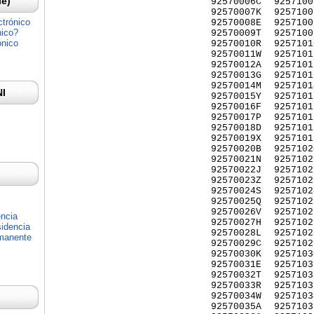
Ie)
92570006C
9257100
92570007K
9257100
ctrónico
92570008E
9257100
nico?
92570009T
9257100
ónico
92570010R
9257101
92570011W
9257101
92570012A
9257101
92570013G
9257101
92570014M
9257101
NI
92570015Y
9257101
92570016F
9257101
92570017P
9257101
92570018D
9257101
92570019X
9257101
92570020B
9257102
92570021N
9257102
92570022J
9257102
92570023Z
9257102
92570024S
9257102
92570025Q
9257102
92570026V
9257102
encia
92570027H
9257102
idencia
92570028L
9257102
rmanente
92570029C
9257102
92570030K
9257103
92570031E
9257103
92570032T
9257103
92570033R
9257103
92570034W
9257103
92570035A
9257103