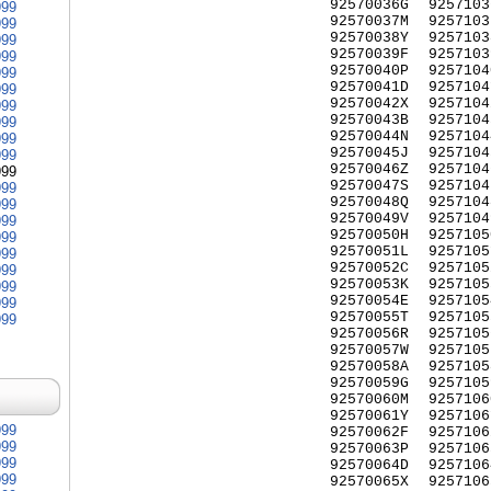
92570036G
9257103
999
92570037M
9257103
999
92570038Y
9257103
999
92570039F
9257103
999
92570040P
9257104
999
92570041D
9257104
999
92570042X
9257104
999
92570043B
9257104
999
92570044N
9257104
999
92570045J
9257104
999
92570046Z
9257104
999
92570047S
9257104
999
92570048Q
9257104
999
92570049V
9257104
999
92570050H
9257105
999
92570051L
9257105
999
92570052C
9257105
999
92570053K
9257105
999
92570054E
9257105
999
92570055T
9257105
999
92570056R
9257105
92570057W
9257105
92570058A
9257105
92570059G
9257105
92570060M
9257106
92570061Y
9257106
999
92570062F
9257106
999
92570063P
9257106
999
92570064D
9257106
999
92570065X
9257106