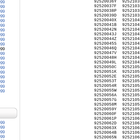
92520036Y
9252103
999
92520037F
9252103
999
92520038P
9252103
999
92520039D
9252103
999
92520040X
9252104
999
92520041B
9252104
999
92520042N
9252104
999
92520043J
9252104
999
92520044Z
9252104
999
92520045S
9252104
999
92520046Q
9252104
999
92520047V
9252104
999
92520048H
9252104
999
92520049L
9252104
999
92520050C
9252105
999
92520051K
9252105
999
92520052E
9252105
999
92520053T
9252105
999
92520054R
9252105
999
92520055W
9252105
999
92520056A
9252105
92520057G
9252105
92520058M
9252105
92520059Y
9252105
92520060F
9252106
92520061P
9252106
999
92520062D
9252106
999
92520063X
9252106
999
92520064B
9252106
999
92520065N
9252106