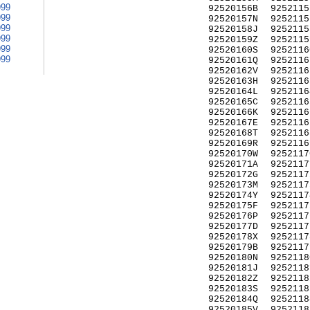
999
92520156B
9252115
999
92520157N
9252115
999
92520158J
9252115
999
92520159Z
9252115
999
92520160S
9252116
999
92520161Q
9252116
92520162V
9252116
92520163H
9252116
92520164L
9252116
92520165C
9252116
92520166K
9252116
92520167E
9252116
92520168T
9252116
92520169R
9252116
92520170W
9252117
92520171A
9252117
92520172G
9252117
92520173M
9252117
92520174Y
9252117
92520175F
9252117
92520176P
9252117
92520177D
9252117
92520178X
9252117
92520179B
9252117
92520180N
9252118
92520181J
9252118
92520182Z
9252118
92520183S
9252118
92520184Q
9252118
92520185V
9252118