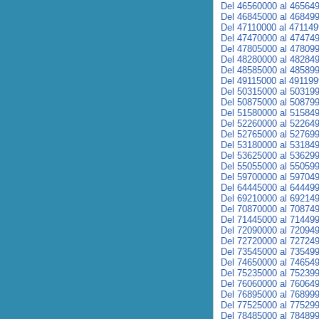
Del 46560000 al 46564
Del 46845000 al 46849
Del 47110000 al 47114
Del 47470000 al 47474
Del 47805000 al 47809
Del 48280000 al 48284
Del 48585000 al 48589
Del 49115000 al 49119
Del 50315000 al 50319
Del 50875000 al 50879
Del 51580000 al 51584
Del 52260000 al 52264
Del 52765000 al 52769
Del 53180000 al 53184
Del 53625000 al 53629
Del 55055000 al 55059
Del 59700000 al 59704
Del 64445000 al 64449
Del 69210000 al 69214
Del 70870000 al 70874
Del 71445000 al 71449
Del 72090000 al 72094
Del 72720000 al 72724
Del 73545000 al 73549
Del 74650000 al 74654
Del 75235000 al 75239
Del 76060000 al 76064
Del 76895000 al 76899
Del 77525000 al 77529
Del 78485000 al 78489