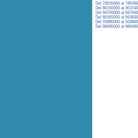
Del 78935000 al 78939
Del 80150000 al 80154
Del 84765000 al 84769
Del 89365000 al 89369
Del 93980000 al 93984
Del 98695000 al 98699