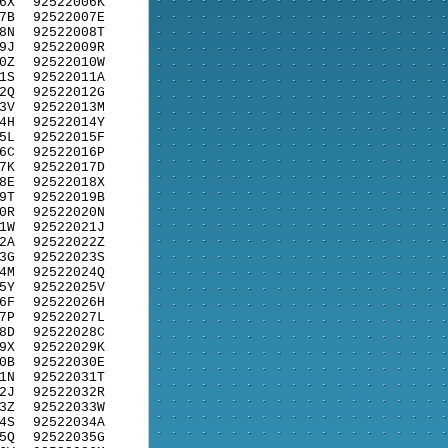
6X
92522006K
7B
92522007E
8N
92522008T
9J
92522009R
0Z
92522010W
1S
92522011A
2Q
92522012G
3V
92522013M
4H
92522014Y
5L
92522015F
6C
92522016P
7K
92522017D
8E
92522018X
9T
92522019B
0R
92522020N
1W
92522021J
2A
92522022Z
3G
92522023S
4M
92522024Q
5Y
92522025V
6F
92522026H
7P
92522027L
8D
92522028C
9X
92522029K
0B
92522030E
1N
92522031T
2J
92522032R
3Z
92522033W
4S
92522034A
5Q
92522035G