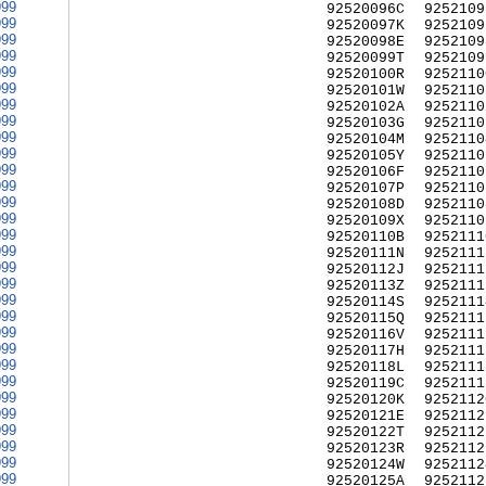
999
92520096C
9252109
999
92520097K
9252109
999
92520098E
9252109
999
92520099T
9252109
999
92520100R
9252110
999
92520101W
9252110
999
92520102A
9252110
999
92520103G
9252110
999
92520104M
9252110
999
92520105Y
9252110
999
92520106F
9252110
999
92520107P
9252110
999
92520108D
9252110
999
92520109X
9252110
999
92520110B
9252111
999
92520111N
9252111
999
92520112J
9252111
999
92520113Z
9252111
999
92520114S
9252111
999
92520115Q
9252111
999
92520116V
9252111
999
92520117H
9252111
999
92520118L
9252111
999
92520119C
9252111
999
92520120K
9252112
999
92520121E
9252112
999
92520122T
9252112
999
92520123R
9252112
999
92520124W
9252112
999
92520125A
9252112