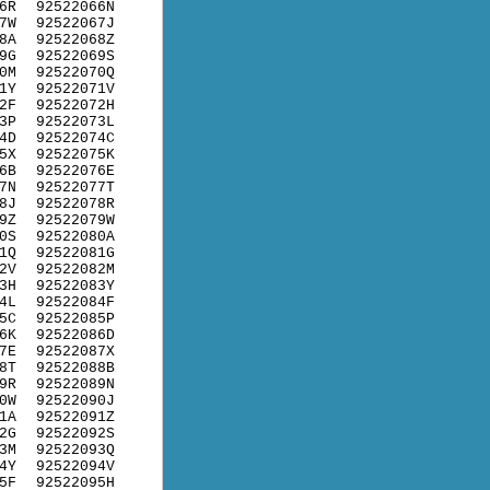
6R
92522066N
7W
92522067J
8A
92522068Z
9G
92522069S
0M
92522070Q
1Y
92522071V
2F
92522072H
3P
92522073L
4D
92522074C
5X
92522075K
6B
92522076E
7N
92522077T
8J
92522078R
9Z
92522079W
0S
92522080A
1Q
92522081G
2V
92522082M
3H
92522083Y
4L
92522084F
5C
92522085P
6K
92522086D
7E
92522087X
8T
92522088B
9R
92522089N
0W
92522090J
1A
92522091Z
2G
92522092S
3M
92522093Q
4Y
92522094V
5F
92522095H