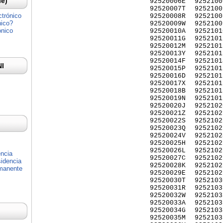
Ie)
92520006E
9252100
92520007T
9252100
ctrónico
92520008R
9252100
nico?
92520009W
9252100
ónico
92520010A
9252101
92520011G
9252101
92520012M
9252101
92520013Y
9252101
92520014F
9252101
NI
92520015P
9252101
92520016D
9252101
92520017X
9252101
92520018B
9252101
92520019N
9252101
92520020J
9252102
92520021Z
9252102
92520022S
9252102
92520023Q
9252102
92520024V
9252102
92520025H
9252102
92520026L
9252102
encia
92520027C
9252102
idencia
92520028K
9252102
rmanente
92520029E
9252102
92520030T
9252103
92520031R
9252103
92520032W
9252103
92520033A
9252103
92520034G
9252103
92520035M
9252103