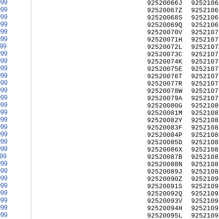
999
92520066J
9252106
999
92520067Z
9252106
999
92520068S
9252106
999
92520069Q
9252106
999
92520070V
9252107
999
92520071H
9252107
999
92520072L
9252107
999
92520073C
9252107
999
92520074K
9252107
999
92520075E
9252107
999
92520076T
9252107
999
92520077R
9252107
999
92520078W
9252107
999
92520079A
9252107
999
92520080G
9252108
999
92520081M
9252108
999
92520082Y
9252108
999
92520083F
9252108
999
92520084P
9252108
999
92520085D
9252108
999
92520086X
9252108
999
92520087B
9252108
999
92520088N
9252108
999
92520089J
9252108
999
92520090Z
9252109
999
92520091S
9252109
999
92520092Q
9252109
999
92520093V
9252109
999
92520094H
9252109
999
92520095L
9252109