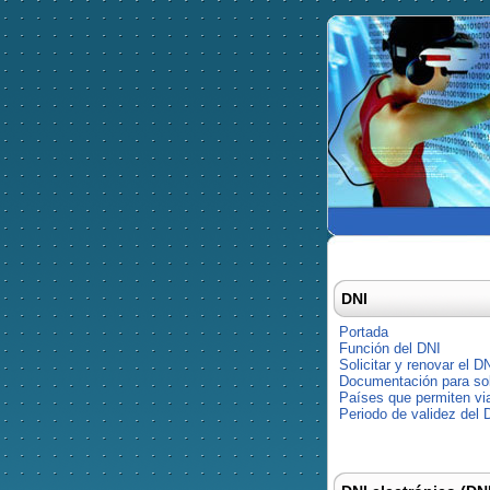
DNI
Portada
Función del DNI
Solicitar y renovar el D
Documentación para soli
Países que permiten via
Periodo de validez del 