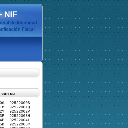
-
NIF
nal de Identidad
ificación Fiscal
F con su
0G
92522000S
1M
92522001Q
2Y
92522002V
3F
92522003H
4P
92522004L
5D
92522005C