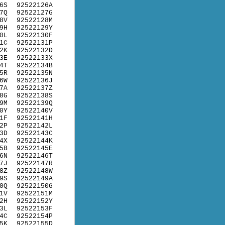
6S
92522126A
7Q
92522127G
8V
92522128M
9H
92522129Y
0L
92522130F
1C
92522131P
2K
92522132D
3E
92522133X
4T
92522134B
5R
92522135N
6W
92522136J
7A
92522137Z
8G
92522138S
9M
92522139Q
0Y
92522140V
1F
92522141H
2P
92522142L
3D
92522143C
4X
92522144K
5B
92522145E
6N
92522146T
7J
92522147R
8Z
92522148W
9S
92522149A
0Q
92522150G
1V
92522151M
2H
92522152Y
3L
92522153F
4C
92522154P
5K
92522155D