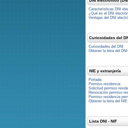
DNI electrónico (DN
Características DNI ele
¿Qué es el DNI electró
Ventajas del DNI electr
Curiosidades del D
Curiosidades del DNI
Obtener la letra del DNI
NIE y extranjería
Portada
Permiso residencia
Solicitud permiso resid
Renovación permiso res
Permiso residencia pe
Obtener la letra del NIE
Lista DNI - NIF