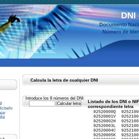
DNI
Documento Nacio
Número de Ident
Calcula la letra de cualquier DNI
Introduce los 8 números del DNI:
Listado de los DNI o NI
NI
correspondiente letra
citarlo
92520000Q
9252100
jar
92520001V
9252100
DNI
92520002H
9252100
92520003L
9252100
92520004C
9252100
92520005K
9252100