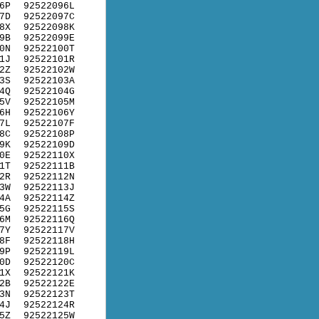
6P
92522096L
7D
92522097C
8X
92522098K
9B
92522099E
0N
92522100T
1J
92522101R
2Z
92522102W
3S
92522103A
4Q
92522104G
5V
92522105M
6H
92522106Y
7L
92522107F
8C
92522108P
9K
92522109D
0E
92522110X
1T
92522111B
2R
92522112N
3W
92522113J
4A
92522114Z
5G
92522115S
6M
92522116Q
7Y
92522117V
8F
92522118H
9P
92522119L
0D
92522120C
1X
92522121K
2B
92522122E
3N
92522123T
4J
92522124R
5Z
92522125W