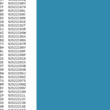
6Y
92522186V
7F
92522187H
8P
92522188L
9D
92522189C
0X
92522190K
1B
92522191E
2N
92522192T
3J
92522193R
4Z
92522194W
5S
92522195A
6Q
92522196G
7V
92522197M
8H
92522198Y
9L
92522199F
0C
92522200P
1K
92522201D
2E
92522202X
3T
92522203B
4R
92522204N
5W
92522205J
6A
92522206Z
7G
92522207S
8M
92522208Q
9Y
92522209V
0F
92522210H
1P
92522211L
2D
92522212C
3X
92522213K
4B
92522214E