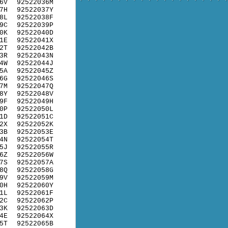
6V
92522036M
7H
92522037Y
8L
92522038F
9C
92522039P
0K
92522040D
1E
92522041X
2T
92522042B
3R
92522043N
4W
92522044J
5A
92522045Z
6G
92522046S
7M
92522047Q
8Y
92522048V
9F
92522049H
0P
92522050L
1D
92522051C
2X
92522052K
3B
92522053E
4N
92522054T
5J
92522055R
6Z
92522056W
7S
92522057A
8Q
92522058G
9V
92522059M
0H
92522060Y
1L
92522061F
2C
92522062P
3K
92522063D
4E
92522064X
5T
92522065B