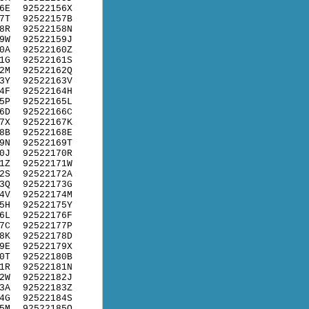
6E
92522156X
7T
92522157B
8R
92522158N
9W
92522159J
0A
92522160Z
1G
92522161S
2M
92522162Q
3Y
92522163V
4F
92522164H
5P
92522165L
6D
92522166C
7X
92522167K
8B
92522168E
9N
92522169T
0J
92522170R
1Z
92522171W
2S
92522172A
3Q
92522173G
4V
92522174M
5H
92522175Y
6L
92522176F
7C
92522177P
8K
92522178D
9E
92522179X
0T
92522180B
1R
92522181N
2W
92522182J
3A
92522183Z
4G
92522184S
5M
92522185Q