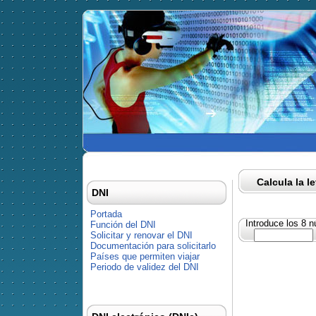
Calcula la l
DNI
Portada
Introduce los 8 
Función del DNI
Solicitar y renovar el DNI
Documentación para solicitarlo
Países que permiten viajar
Periodo de validez del DNI