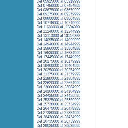
Del 05915000 al 05919999
Del 07450000 al 07454999
Del 08675000 al 08679999
Del 09275000 al 09279999
Del 09800000 al 09804999
Del 10715000 al 10719999
Del 11600000 al 11604999
Del 12240000 al 12244999
Del 13110000 al 13114999
Del 14095000 al 14099999
Del 14940000 al 14944999
Del 15960000 al 15964999
Del 16530000 al 16534999
Del 17445000 al 17449999
Del 18175000 al 18179999
Del 19400000 al 19404999
Del 20250000 al 20254999
Del 21375000 al 21379999
Del 21980000 al 21984999
Del 22620000 al 22624999
Del 23060000 al 23064999
Del 24100000 al 24104999
Del 24435000 al 24439999
Del 25325000 al 25329999
Del 25730000 al 25734999
Del 26475000 al 26479999
Del 27380000 al 27384999
Del 28430000 al 28434999
Del 28735000 al 28739999
Del 29025000 al 29029999