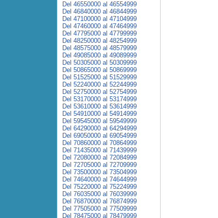
Del 46550000 al 46554999
Del 46840000 al 46844999
Del 47100000 al 47104999
Del 47460000 al 47464999
Del 47795000 al 47799999
Del 48250000 al 48254999
Del 48575000 al 48579999
Del 49085000 al 49089999
Del 50305000 al 50309999
Del 50865000 al 50869999
Del 51525000 al 51529999
Del 52240000 al 52244999
Del 52750000 al 52754999
Del 53170000 al 53174999
Del 53610000 al 53614999
Del 54910000 al 54914999
Del 59545000 al 59549999
Del 64290000 al 64294999
Del 69050000 al 69054999
Del 70860000 al 70864999
Del 71435000 al 71439999
Del 72080000 al 72084999
Del 72705000 al 72709999
Del 73500000 al 73504999
Del 74640000 al 74644999
Del 75220000 al 75224999
Del 76035000 al 76039999
Del 76870000 al 76874999
Del 77505000 al 77509999
Del 78475000 al 78479999