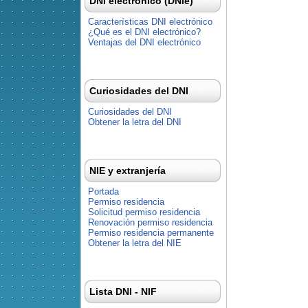
DNI electrónico (DNIe)
Características DNI electrónico
¿Qué es el DNI electrónico?
Ventajas del DNI electrónico
Curiosidades del DNI
Curiosidades del DNI
Obtener la letra del DNI
NIE y extranjería
Portada
Permiso residencia
Solicitud permiso residencia
Renovación permiso residencia
Permiso residencia permanente
Obtener la letra del NIE
Lista DNI - NIF