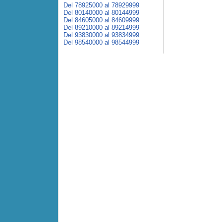
Del 78925000 al 78929999
Del 80140000 al 80144999
Del 84605000 al 84609999
Del 89210000 al 89214999
Del 93830000 al 93834999
Del 98540000 al 98544999