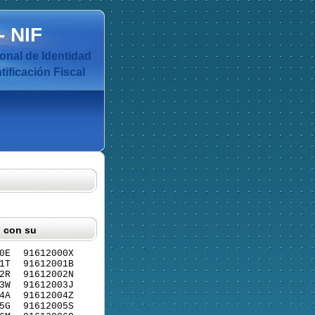
-
NIF
nal de Identidad
ificación Fiscal
F con su
0E
91612000X
1T
91612001B
2R
91612002N
3W
91612003J
4A
91612004Z
5G
91612005S