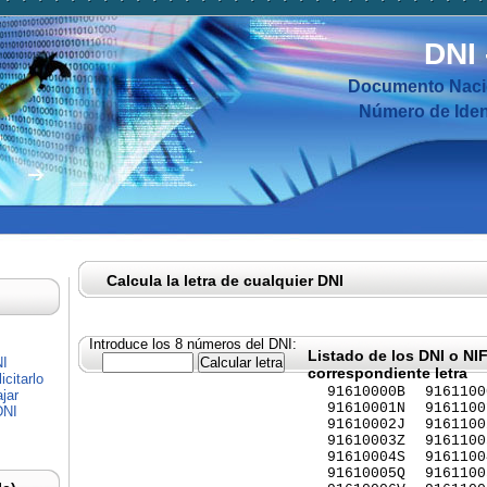
DNI
Documento Nacio
Número de Ident
Calcula la letra de cualquier DNI
Introduce los 8 números del DNI:
Listado de los DNI o NI
NI
correspondiente letra
citarlo
91610000B
9161100
jar
91610001N
9161100
DNI
91610002J
9161100
91610003Z
9161100
91610004S
9161100
91610005Q
9161100