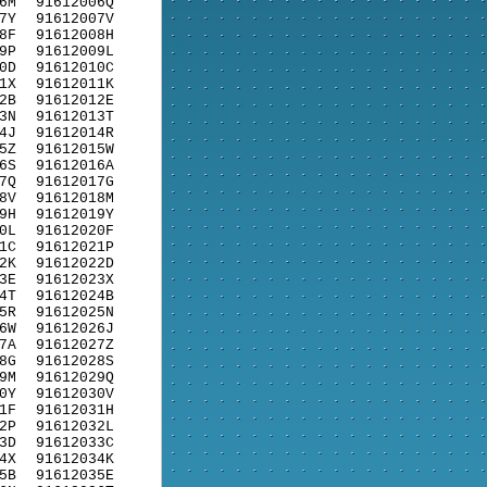
6M
91612006Q
7Y
91612007V
8F
91612008H
9P
91612009L
0D
91612010C
1X
91612011K
2B
91612012E
3N
91612013T
4J
91612014R
5Z
91612015W
6S
91612016A
7Q
91612017G
8V
91612018M
9H
91612019Y
0L
91612020F
1C
91612021P
2K
91612022D
3E
91612023X
4T
91612024B
5R
91612025N
6W
91612026J
7A
91612027Z
8G
91612028S
9M
91612029Q
0Y
91612030V
1F
91612031H
2P
91612032L
3D
91612033C
4X
91612034K
5B
91612035E