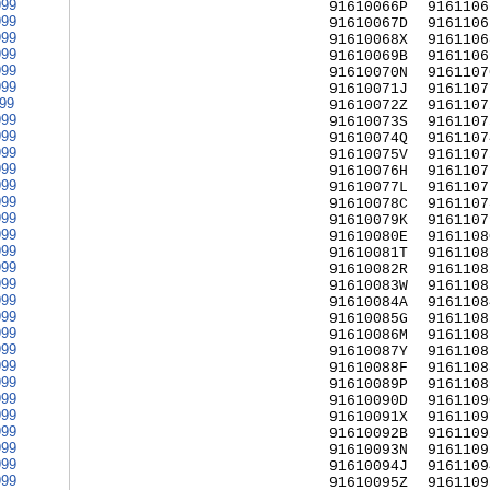
999
91610066P
9161106
999
91610067D
9161106
999
91610068X
9161106
999
91610069B
9161106
999
91610070N
9161107
999
91610071J
9161107
999
91610072Z
9161107
999
91610073S
9161107
999
91610074Q
9161107
999
91610075V
9161107
999
91610076H
9161107
999
91610077L
9161107
999
91610078C
9161107
999
91610079K
9161107
999
91610080E
9161108
999
91610081T
9161108
999
91610082R
9161108
999
91610083W
9161108
999
91610084A
9161108
999
91610085G
9161108
999
91610086M
9161108
999
91610087Y
9161108
999
91610088F
9161108
999
91610089P
9161108
999
91610090D
9161109
999
91610091X
9161109
999
91610092B
9161109
999
91610093N
9161109
999
91610094J
9161109
999
91610095Z
9161109