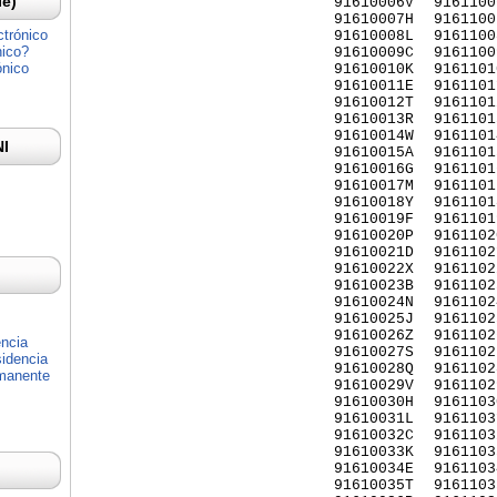
Ie)
91610006V
9161100
91610007H
9161100
ctrónico
91610008L
9161100
nico?
91610009C
9161100
ónico
91610010K
9161101
91610011E
9161101
91610012T
9161101
91610013R
9161101
91610014W
9161101
NI
91610015A
9161101
91610016G
9161101
91610017M
9161101
91610018Y
9161101
91610019F
9161101
91610020P
9161102
91610021D
9161102
91610022X
9161102
91610023B
9161102
91610024N
9161102
91610025J
9161102
91610026Z
9161102
encia
91610027S
9161102
idencia
91610028Q
9161102
rmanente
91610029V
9161102
91610030H
9161103
91610031L
9161103
91610032C
9161103
91610033K
9161103
91610034E
9161103
91610035T
9161103