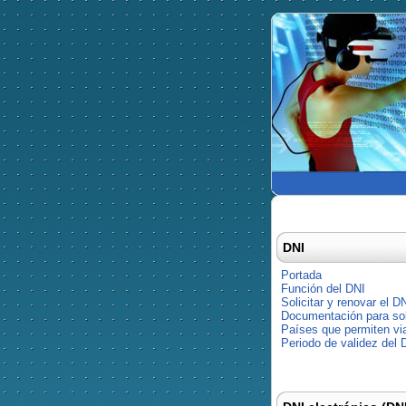
DNI
Portada
Función del DNI
Solicitar y renovar el D
Documentación para soli
Países que permiten via
Periodo de validez del 