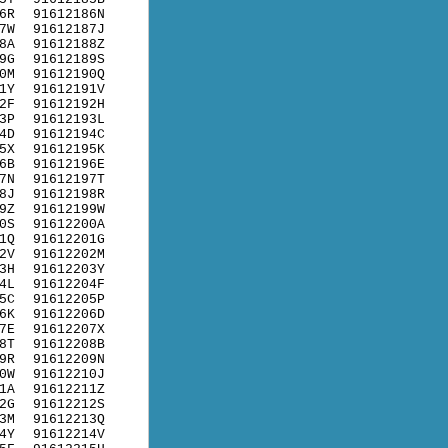
6R
91612186N
7W
91612187J
8A
91612188Z
9G
91612189S
0M
91612190Q
1Y
91612191V
2F
91612192H
3P
91612193L
4D
91612194C
5X
91612195K
6B
91612196E
7N
91612197T
8J
91612198R
9Z
91612199W
0S
91612200A
1Q
91612201G
2V
91612202M
3H
91612203Y
4L
91612204F
5C
91612205P
6K
91612206D
7E
91612207X
8T
91612208B
9R
91612209N
0W
91612210J
1A
91612211Z
2G
91612212S
3M
91612213Q
4Y
91612214V