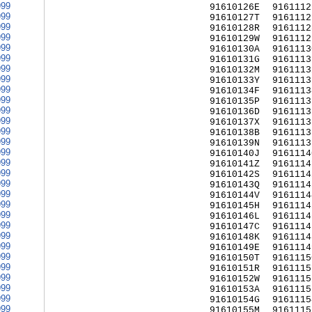
999
91610126E
9161112
999
91610127T
9161112
999
91610128R
9161112
999
91610129W
9161112
999
91610130A
9161113
999
91610131G
9161113
999
91610132M
9161113
999
91610133Y
9161113
999
91610134F
9161113
999
91610135P
9161113
999
91610136D
9161113
999
91610137X
9161113
999
91610138B
9161113
999
91610139N
9161113
999
91610140J
9161114
999
91610141Z
9161114
999
91610142S
9161114
999
91610143Q
9161114
999
91610144V
9161114
999
91610145H
9161114
999
91610146L
9161114
999
91610147C
9161114
999
91610148K
9161114
999
91610149E
9161114
999
91610150T
9161115
999
91610151R
9161115
999
91610152W
9161115
999
91610153A
9161115
999
91610154G
9161115
999
91610155M
9161115