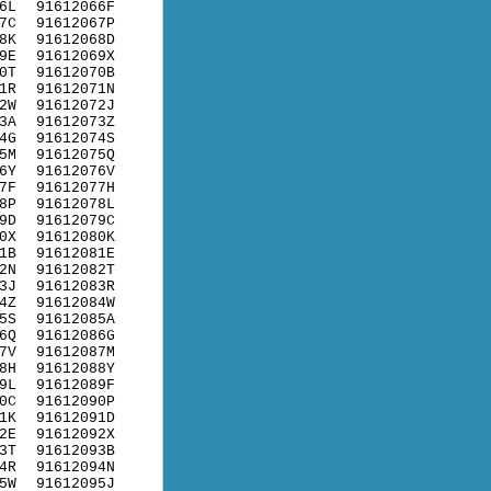
6L
91612066F
7C
91612067P
8K
91612068D
9E
91612069X
0T
91612070B
1R
91612071N
2W
91612072J
3A
91612073Z
4G
91612074S
5M
91612075Q
6Y
91612076V
7F
91612077H
8P
91612078L
9D
91612079C
0X
91612080K
1B
91612081E
2N
91612082T
3J
91612083R
4Z
91612084W
5S
91612085A
6Q
91612086G
7V
91612087M
8H
91612088Y
9L
91612089F
0C
91612090P
1K
91612091D
2E
91612092X
3T
91612093B
4R
91612094N
5W
91612095J