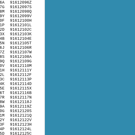
6A
91612096Z
7G
91612097S
8M
91612098Q
9Y
91612099V
0F
91612100H
1P
91612101L
2D
91612102C
3X
91612103K
4B
91612104E
5N
91612105T
6J
91612106R
7Z
91612107W
8S
91612108A
9Q
91612109G
0V
91612110M
1H
91612111Y
2L
91612112F
3C
91612113P
4K
91612114D
5E
91612115X
6T
91612116B
7R
91612117N
8W
91612118J
9A
91612119Z
0G
91612120S
1M
91612121Q
2Y
91612122V
3F
91612123H
4P
91612124L
5D
91612125C