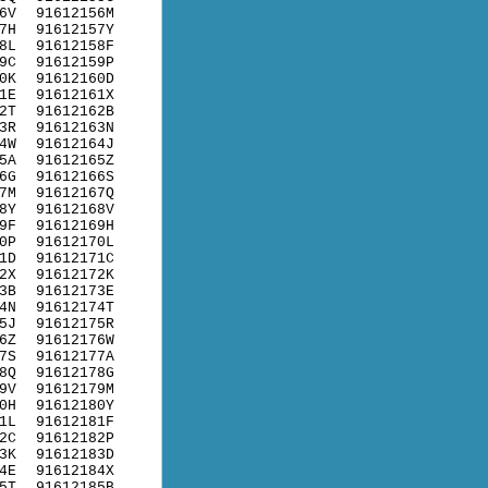
6V
91612156M
7H
91612157Y
8L
91612158F
9C
91612159P
0K
91612160D
1E
91612161X
2T
91612162B
3R
91612163N
4W
91612164J
5A
91612165Z
6G
91612166S
7M
91612167Q
8Y
91612168V
9F
91612169H
0P
91612170L
1D
91612171C
2X
91612172K
3B
91612173E
4N
91612174T
5J
91612175R
6Z
91612176W
7S
91612177A
8Q
91612178G
9V
91612179M
0H
91612180Y
1L
91612181F
2C
91612182P
3K
91612183D
4E
91612184X
5T
91612185B