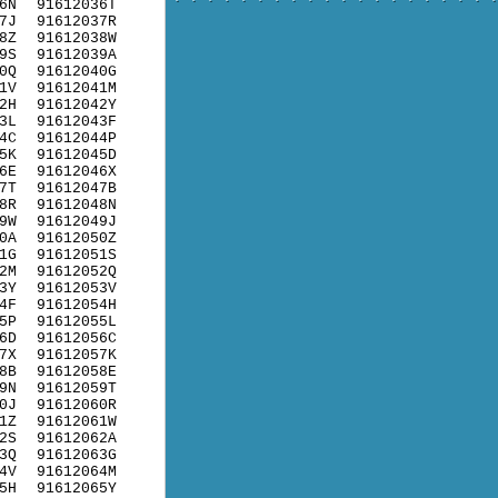
6N
91612036T
7J
91612037R
8Z
91612038W
9S
91612039A
0Q
91612040G
1V
91612041M
2H
91612042Y
3L
91612043F
4C
91612044P
5K
91612045D
6E
91612046X
7T
91612047B
8R
91612048N
9W
91612049J
0A
91612050Z
1G
91612051S
2M
91612052Q
3Y
91612053V
4F
91612054H
5P
91612055L
6D
91612056C
7X
91612057K
8B
91612058E
9N
91612059T
0J
91612060R
1Z
91612061W
2S
91612062A
3Q
91612063G
4V
91612064M
5H
91612065Y