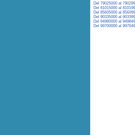
Del 79025000 al 79029
Del 81015000 al 81019
Del 85605000 al 85609
Del 90335000 al 90339
Del 94980000 al 94984
Del 99700000 al 99704