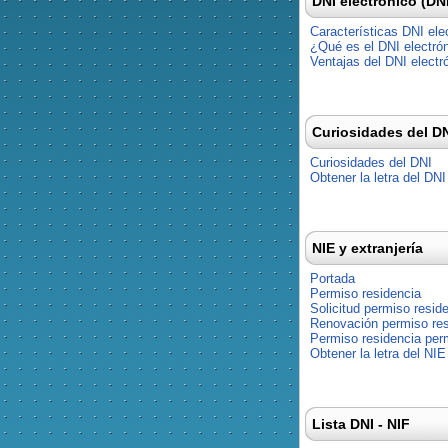
DNI electrónico (DN
Características DNI ele
¿Qué es el DNI electró
Ventajas del DNI electr
Curiosidades del D
Curiosidades del DNI
Obtener la letra del DNI
NIE y extranjería
Portada
Permiso residencia
Solicitud permiso resid
Renovación permiso res
Permiso residencia pe
Obtener la letra del NIE
Lista DNI - NIF