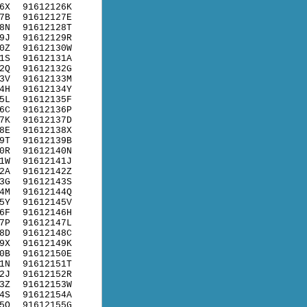
6X
91612126K
7B
91612127E
8N
91612128T
9J
91612129R
0Z
91612130W
1S
91612131A
2Q
91612132G
3V
91612133M
4H
91612134Y
5L
91612135F
6C
91612136P
7K
91612137D
8E
91612138X
9T
91612139B
0R
91612140N
1W
91612141J
2A
91612142Z
3G
91612143S
4M
91612144Q
5Y
91612145V
6F
91612146H
7P
91612147L
8D
91612148C
9X
91612149K
0B
91612150E
1N
91612151T
2J
91612152R
3Z
91612153W
4S
91612154A
5Q
91612155G