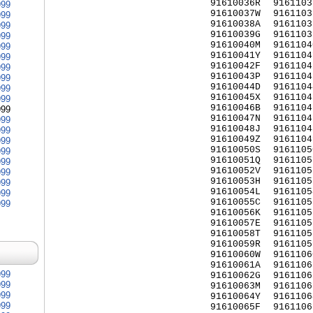
91610036R
9161103
999
91610037W
9161103
999
91610038A
9161103
999
91610039G
9161103
999
91610040M
9161104
999
91610041Y
9161104
999
91610042F
9161104
999
91610043P
9161104
999
91610044D
9161104
999
91610045X
9161104
999
91610046B
9161104
999
91610047N
9161104
999
91610048J
9161104
999
91610049Z
9161104
999
91610050S
9161105
999
91610051Q
9161105
999
91610052V
9161105
999
91610053H
9161105
999
91610054L
9161105
999
91610055C
9161105
999
91610056K
9161105
91610057E
9161105
91610058T
9161105
91610059R
9161105
91610060W
9161106
91610061A
9161106
999
91610062G
9161106
999
91610063M
9161106
999
91610064Y
9161106
999
91610065F
9161106