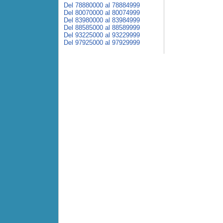
Del 78880000 al 78884999
Del 80070000 al 80074999
Del 83980000 al 83984999
Del 88585000 al 88589999
Del 93225000 al 93229999
Del 97925000 al 97929999