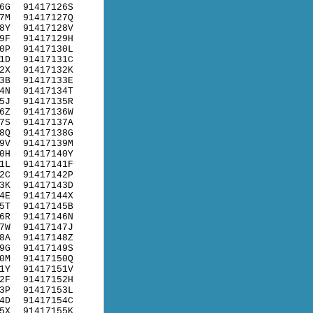
6G
91417126S
7M
91417127Q
8Y
91417128V
9F
91417129H
0P
91417130L
1D
91417131C
2X
91417132K
3B
91417133E
4N
91417134T
5J
91417135R
6Z
91417136W
7S
91417137A
8Q
91417138G
9V
91417139M
0H
91417140Y
1L
91417141F
2C
91417142P
3K
91417143D
4E
91417144X
5T
91417145B
6R
91417146N
7W
91417147J
8A
91417148Z
9G
91417149S
0M
91417150Q
1Y
91417151V
2F
91417152H
3P
91417153L
4D
91417154C
5X
91417155K