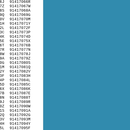
6J
91417066R
7Z
91417067W
8S
91417068A
9Q
91417069G
0V
91417070M
1H
91417071Y
2L
91417072F
3C
91417073P
4K
91417074D
5E
91417075X
6T
91417076B
7R
91417077N
8W
91417078J
9A
91417079Z
0G
91417080S
1M
91417081Q
2Y
91417082V
3F
91417083H
4P
91417084L
5D
91417085C
6X
91417086K
7B
91417087E
8N
91417088T
9J
91417089R
0Z
91417090W
1S
91417091A
2Q
91417092G
3V
91417093M
4H
91417094Y
5L
91417095F