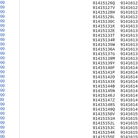
999
91415126Q
9141612
999
91415127V
9141612
999
91415128H
9141612
999
91415129L
9141612
999
91415130C
9141613
999
91415131K
9141613
999
91415132E
9141613
999
91415133T
9141613
999
91415134R
9141613
999
91415135W
9141613
999
91415136A
9141613
999
91415137G
9141613
999
91415138M
9141613
999
91415139Y
9141613
999
91415140F
9141614
999
91415141P
9141614
999
91415142D
9141614
999
91415143X
9141614
999
91415144B
9141614
999
91415145N
9141614
999
91415146J
9141614
999
91415147Z
9141614
999
91415148S
9141614
999
91415149Q
9141614
999
91415150V
9141615
999
91415151H
9141615
999
91415152L
9141615
999
91415153C
9141615
999
91415154K
9141615
999
91415155E
9141615