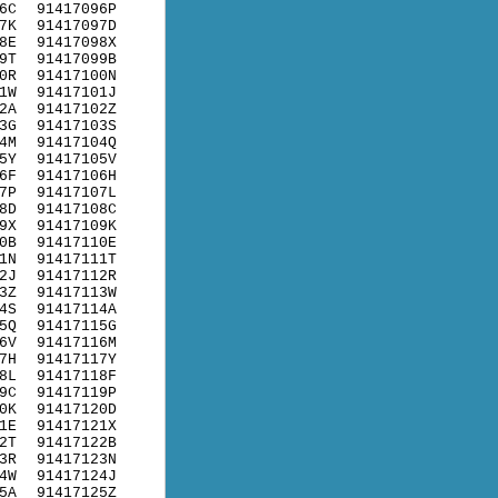
6C
91417096P
7K
91417097D
8E
91417098X
9T
91417099B
0R
91417100N
1W
91417101J
2A
91417102Z
3G
91417103S
4M
91417104Q
5Y
91417105V
6F
91417106H
7P
91417107L
8D
91417108C
9X
91417109K
0B
91417110E
1N
91417111T
2J
91417112R
3Z
91417113W
4S
91417114A
5Q
91417115G
6V
91417116M
7H
91417117Y
8L
91417118F
9C
91417119P
0K
91417120D
1E
91417121X
2T
91417122B
3R
91417123N
4W
91417124J
5A
91417125Z