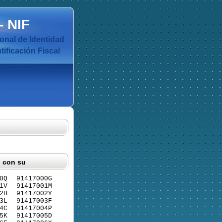
-
NIF
nal de Identidad
ificación Fiscal
F con su
0Q
91417000G
1V
91417001M
2H
91417002Y
3L
91417003F
4C
91417004P
5K
91417005D