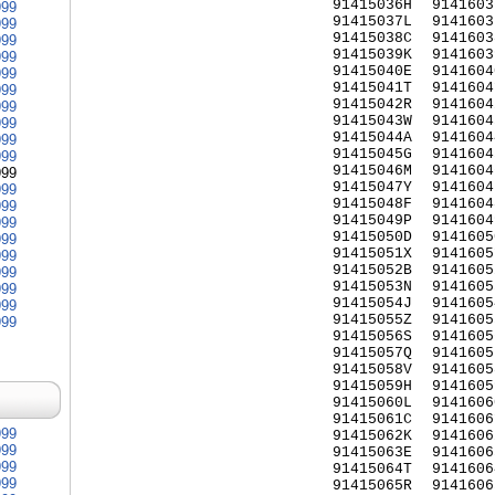
91415036H
9141603
999
91415037L
9141603
999
91415038C
9141603
999
91415039K
9141603
999
91415040E
9141604
999
91415041T
9141604
999
91415042R
9141604
999
91415043W
9141604
999
91415044A
9141604
999
91415045G
9141604
999
91415046M
9141604
999
91415047Y
9141604
999
91415048F
9141604
999
91415049P
9141604
999
91415050D
9141605
999
91415051X
9141605
999
91415052B
9141605
999
91415053N
9141605
999
91415054J
9141605
999
91415055Z
9141605
999
91415056S
9141605
91415057Q
9141605
91415058V
9141605
91415059H
9141605
91415060L
9141606
91415061C
9141606
999
91415062K
9141606
999
91415063E
9141606
999
91415064T
9141606
999
91415065R
9141606