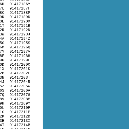
6H
91417186Y
7L
91417187F
8C
91417188P
9K
91417189D
0E
91417190X
1T
91417191B
2R
91417192N
3W
91417193J
4A
91417194Z
5G
91417195S
6M
91417196Q
7Y
91417197V
8F
91417198H
9P
91417199L
0D
91417200C
1X
91417201K
2B
91417202E
3N
91417203T
4J
91417204R
5Z
91417205W
6S
91417206A
7Q
91417207G
8V
91417208M
9H
91417209Y
0L
91417210F
1C
91417211P
2K
91417212D
3E
91417213X
4T
91417214B