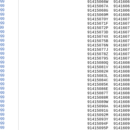
999
91415066W
9141606
999
91415067A
9141606
999
91415068G
9141606
999
91415069M
9141606
999
91415070Y
9141607
999
91415071F
9141607
999
91415072P
9141607
999
91415073D
9141607
999
91415074X
9141607
999
91415075B
9141607
999
91415076N
9141607
999
91415077J
9141607
999
91415078Z
9141607
999
91415079S
9141607
999
91415080Q
9141608
999
91415081V
9141608
999
91415082H
9141608
999
91415083L
9141608
999
91415084C
9141608
999
91415085K
9141608
999
91415086E
9141608
999
91415087T
9141608
999
91415088R
9141608
999
91415089W
9141608
999
91415090A
9141609
999
91415091G
9141609
999
91415092M
9141609
999
91415093Y
9141609
999
91415094F
9141609
999
91415095P
9141609