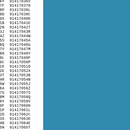
6Y
91417036V
7F
91417037H
8P
91417038L
9D
91417039C
0X
91417040K
1B
91417041E
2N
91417042T
3J
91417043R
4Z
91417044W
5S
91417045A
6Q
91417046G
7V
91417047M
8H
91417048Y
9L
91417049F
0C
91417050P
1K
91417051D
2E
91417052X
3T
91417053B
4R
91417054N
5W
91417055J
6A
91417056Z
7G
91417057S
8M
91417058Q
9Y
91417059V
0F
91417060H
1P
91417061L
2D
91417062C
3X
91417063K
4B
91417064E
5N
91417065T