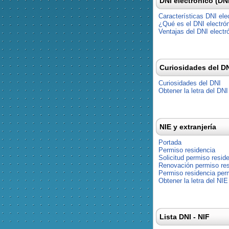
DNI electrónico (DN
Características DNI ele
¿Qué es el DNI electró
Ventajas del DNI electr
Curiosidades del D
Curiosidades del DNI
Obtener la letra del DNI
NIE y extranjería
Portada
Permiso residencia
Solicitud permiso resid
Renovación permiso res
Permiso residencia pe
Obtener la letra del NIE
Lista DNI - NIF