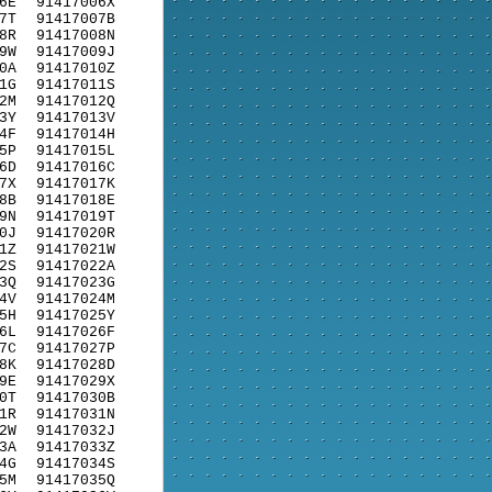
6E
91417006X
7T
91417007B
8R
91417008N
9W
91417009J
0A
91417010Z
1G
91417011S
2M
91417012Q
3Y
91417013V
4F
91417014H
5P
91417015L
6D
91417016C
7X
91417017K
8B
91417018E
9N
91417019T
0J
91417020R
1Z
91417021W
2S
91417022A
3Q
91417023G
4V
91417024M
5H
91417025Y
6L
91417026F
7C
91417027P
8K
91417028D
9E
91417029X
0T
91417030B
1R
91417031N
2W
91417032J
3A
91417033Z
4G
91417034S
5M
91417035Q