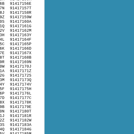
6B
91417156E
7N
91417157T
8J
91417158R
9Z
91417159W
0S
91417160A
1Q
91417161G
2V
91417162M
3H
91417163Y
4L
91417164F
5C
91417165P
6K
91417166D
7E
91417167X
8T
91417168B
9R
91417169N
0W
91417170J
1A
91417171Z
2G
91417172S
3M
91417173Q
4Y
91417174V
5F
91417175H
6P
91417176L
7D
91417177C
8X
91417178K
9B
91417179E
0N
91417180T
1J
91417181R
2Z
91417182W
3S
91417183A
4Q
91417184G
5V
91417185M