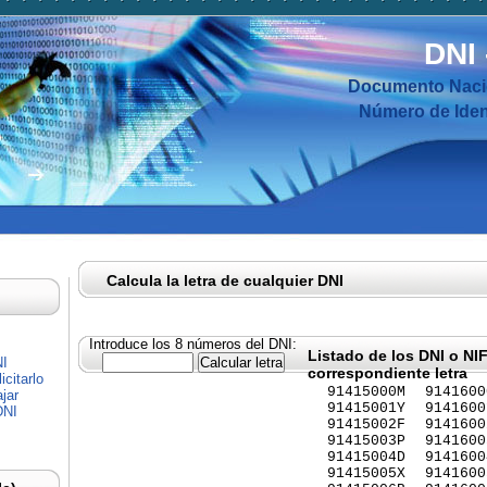
DNI
Documento Nacio
Número de Ident
Calcula la letra de cualquier DNI
Introduce los 8 números del DNI:
Listado de los DNI o NI
NI
correspondiente letra
citarlo
91415000M
9141600
jar
91415001Y
9141600
DNI
91415002F
9141600
91415003P
9141600
91415004D
9141600
91415005X
9141600