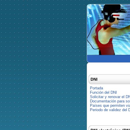
DNI
Portada
Función del DNI
Solicitar y renovar el D
Documentación para soli
Países que permiten via
Periodo de validez del 