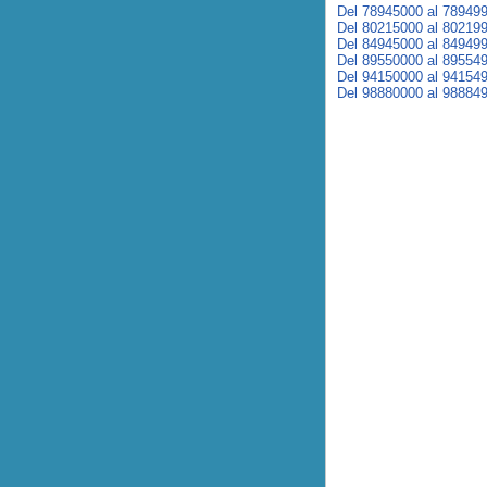
Del 78945000 al 78949
Del 80215000 al 80219
Del 84945000 al 84949
Del 89550000 al 89554
Del 94150000 al 94154
Del 98880000 al 98884