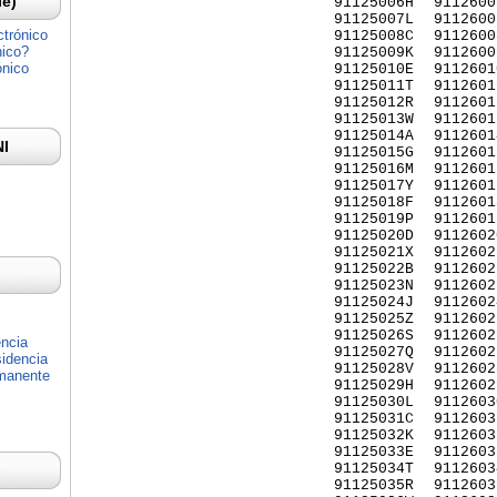
Ie)
91125006H
9112600
91125007L
9112600
ctrónico
91125008C
9112600
nico?
91125009K
9112600
ónico
91125010E
9112601
91125011T
9112601
91125012R
9112601
91125013W
9112601
91125014A
9112601
NI
91125015G
9112601
91125016M
9112601
91125017Y
9112601
91125018F
9112601
91125019P
9112601
91125020D
9112602
91125021X
9112602
91125022B
9112602
91125023N
9112602
91125024J
9112602
91125025Z
9112602
91125026S
9112602
encia
91125027Q
9112602
idencia
91125028V
9112602
rmanente
91125029H
9112602
91125030L
9112603
91125031C
9112603
91125032K
9112603
91125033E
9112603
91125034T
9112603
91125035R
9112603