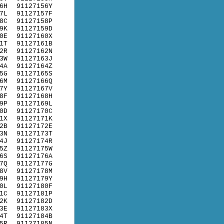
6H
91127156Y
7L
91127157F
8C
91127158P
9K
91127159D
0E
91127160X
1T
91127161B
2R
91127162N
3W
91127163J
4A
91127164Z
5G
91127165S
6M
91127166Q
7Y
91127167V
8F
91127168H
9P
91127169L
0D
91127170C
1X
91127171K
2B
91127172E
3N
91127173T
4J
91127174R
5Z
91127175W
6S
91127176A
7Q
91127177G
8V
91127178M
9H
91127179Y
0L
91127180F
1C
91127181P
2K
91127182D
3E
91127183X
4T
91127184B
5R
91127185N