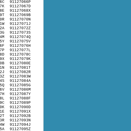
6C
91127066P
7K
91127067D
8E
91127068X
9T
91127069B
0R
91127070N
1W
91127071J
2A
91127072Z
3G
91127073S
4M
91127074Q
5Y
91127075V
6F
91127076H
7P
91127077L
8D
91127078C
9X
91127079K
0B
91127080E
1N
91127081T
2J
91127082R
3Z
91127083W
4S
91127084A
5Q
91127085G
6V
91127086M
7H
91127087Y
8L
91127088F
9C
91127089P
0K
91127090D
1E
91127091X
2T
91127092B
3R
91127093N
4W
91127094J
5A
91127095Z