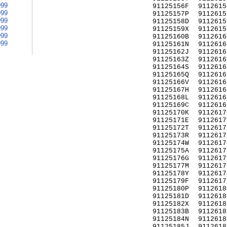
999
91125156F
9112615
999
91125157P
9112615
999
91125158D
9112615
999
91125159X
9112615
999
91125160B
9112616
999
91125161N
9112616
91125162J
9112616
91125163Z
9112616
91125164S
9112616
91125165Q
9112616
91125166V
9112616
91125167H
9112616
91125168L
9112616
91125169C
9112616
91125170K
9112617
91125171E
9112617
91125172T
9112617
91125173R
9112617
91125174W
9112617
91125175A
9112617
91125176G
9112617
91125177M
9112617
91125178Y
9112617
91125179F
9112617
91125180P
9112618
91125181D
9112618
91125182X
9112618
91125183B
9112618
91125184N
9112618
91125185J
9112618