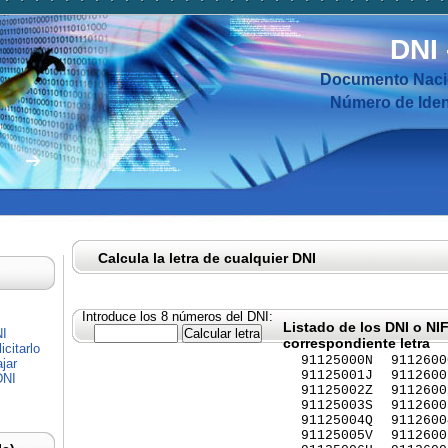
DNI
Documento Nacio
Número de Ident
Calcula la letra de cualquier DNI
Introduce los 8 números del DNI:
Listado de los DNI o NI
NI
correspondiente letra
citarlo
91125000N
9112600
jar
91125001J
9112600
DNI
91125002Z
9112600
91125003S
9112600
91125004Q
9112600
91125005V
9112600