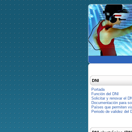
DNI
Portada
Función del DNI
Solicitar y renovar el D
Documentación para soli
Países que permiten via
Periodo de validez del 