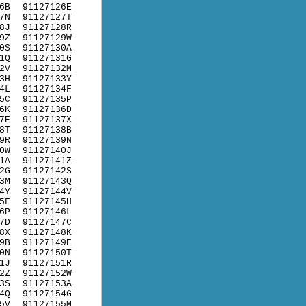
6B
91127126E
7N
91127127T
8J
91127128R
9Z
91127129W
0S
91127130A
1Q
91127131G
2V
91127132M
3H
91127133Y
4L
91127134F
5C
91127135P
6K
91127136D
7E
91127137X
8T
91127138B
9R
91127139N
0W
91127140J
1A
91127141Z
2G
91127142S
3M
91127143Q
4Y
91127144V
5F
91127145H
6P
91127146L
7D
91127147C
8X
91127148K
9B
91127149E
0N
91127150T
1J
91127151R
2Z
91127152W
3S
91127153A
4Q
91127154G
5V
91127155M