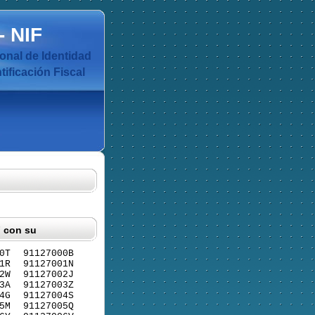
-
NIF
nal de Identidad
ificación Fiscal
F con su
0T
91127000B
1R
91127001N
2W
91127002J
3A
91127003Z
4G
91127004S
5M
91127005Q