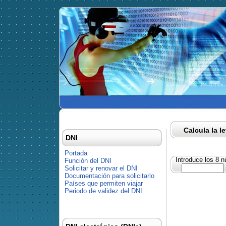
Calcula la l
DNI
Portada
Introduce los 8 
Función del DNI
Solicitar y renovar el DNI
Documentación para solicitarlo
Países que permiten viajar
Periodo de validez del DNI