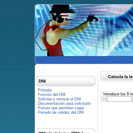
Calcula la l
DNI
Portada
Introduce los 8 
Función del DNI
Solicitar y renovar el DNI
Documentación para solicitarlo
Países que permiten viajar
Periodo de validez del DNI