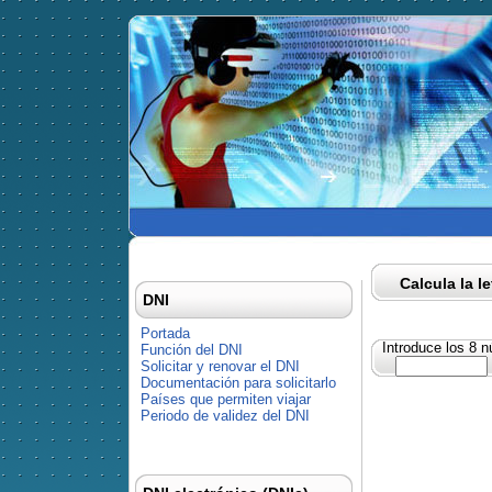
Calcula la l
DNI
Portada
Introduce los 8 
Función del DNI
Solicitar y renovar el DNI
Documentación para solicitarlo
Países que permiten viajar
Periodo de validez del DNI